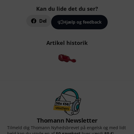
Kan du lide det du ser?
Del
Hjælp og feedback
Artikel historik
Thomann Newsletter
Tilmeld dig Thomann Nyhedsbrevet på engelsk og med lidt
held kan du vinde en af
50 gavekort
hver værdi
50 €
!