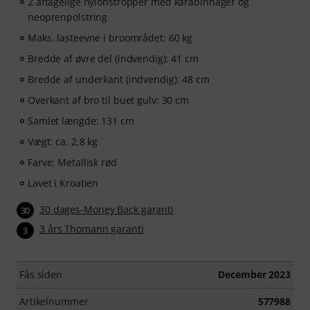
2 aftagelige nylonstropper med karabinhager og
neoprenpolstring
Maks. lasteevne i broområdet: 60 kg
Bredde af øvre del (indvendig): 41 cm
Bredde af underkant (indvendig): 48 cm
Overkant af bro til buet gulv: 30 cm
Samlet længde: 131 cm
Vægt: ca. 2,8 kg
Farve: Metallisk rød
Lavet i Kroatien
30 dages-Money Back garanti
30
3 års Thomann garanti
3
Fås siden
December 2023
Artikelnummer
577988