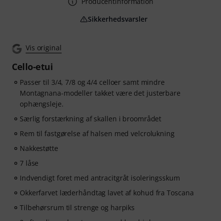
Producentinformation
Sikkerhedsvarsler
Vis original
Cello-etui
Passer til 3/4, 7/8 og 4/4 celloer samt mindre
Montagnana-modeller takket være det justerbare
ophængsleje.
Særlig forstærkning af skallen i broområdet
Rem til fastgørelse af halsen med velcrolukning
Nakkestøtte
7 låse
Indvendigt foret med antracitgråt isoleringsskum
Okkerfarvet læderhåndtag lavet af kohud fra Toscana
Tilbehørsrum til strenge og harpiks