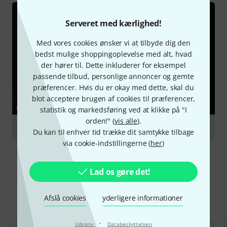
Serveret med kærlighed!
Med vores cookies ønsker vi at tilbyde dig den
bedst mulige shoppingoplevelse med alt, hvad
der hører til. Dette inkluderer for eksempel
passende tilbud, personlige annoncer og gemte
præferencer. Hvis du er okay med dette, skal du
blot acceptere brugen af cookies til præferencer,
GUIDE
statistik og markedsføring ved at klikke på "I
orden!" (
vis alle
).
Cello
Du kan til enhver tid trække dit samtykke tilbage
via cookie-indstillingerne (
her
)
Lad os gøre det!
Afslå cookies
yderligere informationer
Sammenlign valgmuligheder
·
Udskriv
Databeskyttelsen