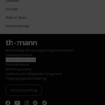
Gavekort
Kontakt
Walk-in Store
Serviceoversigt
Almindelige forretningsbetingelser
/
Kolofon
Databeskyttelsen
Cookie indstillinger
Fortrydelsesret
Bestilling proces
Lovbestemte rettigheder for garanti
Tilgængelighedserklæring
Fortryd bestilling