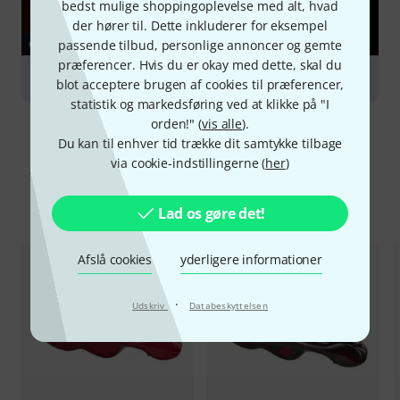
bedst mulige shoppingoplevelse med alt, hvad
der hører til. Dette inkluderer for eksempel
passende tilbud, personlige annoncer og gemte
GUIDE
præferencer. Hvis du er okay med dette, skal du
Cello
blot acceptere brugen af cookies til præferencer,
statistik og markedsføring ved at klikke på "I
orden!" (
vis alle
).
Du kan til enhver tid trække dit samtykke tilbage
via cookie-indstillingerne (
her
)
Sammenlign valgmuligheder
Lad os gøre det!
Afslå cookies
yderligere informationer
·
Udskriv
Databeskyttelsen