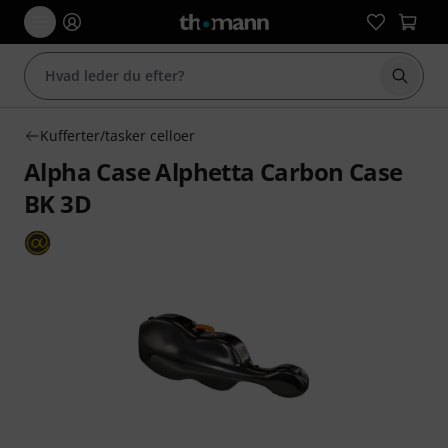
Start 
Kufferter/tasker celloer
Alpha Case Alphetta Carbon Case
BK 3D