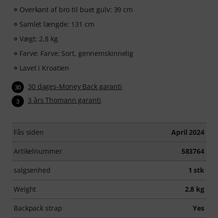
Overkant af bro til buet gulv: 39 cm
Samlet længde: 131 cm
Vægt: 2,8 kg
Farve: Farve: Sort, gennemskinnelig
Lavet i Kroatien
30 dages-Money Back garanti
30
3 års Thomann garanti
3
Fås siden
April 2024
Artikelnummer
583764
salgsenhed
1 stk
Weight
2,8 kg
Backpack strap
Yes