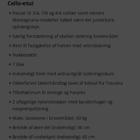
Cello-etui
Passer til 3/4, 7/8 og 4/4 celloer samt mindre
Montagnana-modeller takket være det justerbare
ophængsleje.
Særlig forstærkning af skallen omkring broområdet
Rem til fastgørelse af halsen med velcrolukning
Nakkestøtte
7 låse
Indvendigt foret med antracitgråt isoleringsskum
Okkerfarvet læderhåndtag lavet af kohud fra Toscana
Tilbehørsrum til strenge og harpiks
2 aftagelige nylonstropper med karabinhager og
neoprenpolstring
Maks. lasteevne i broområdet: 60 kg
Bredde af øvre del (indvendig): 36 cm
Bredde af underkant (indvendig): 45 cm