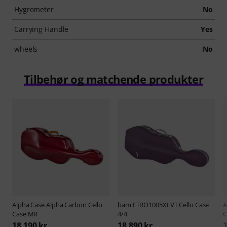
Hygrometer
No
Carrying Handle
Yes
wheels
No
Tilbehør og matchende produkter
Alpha Case
Alpha Carbon Cello
bam
ETRO1005XLVT Cello Case
A
Case MR
4/4
C
18.190 kr
18.890 kr
1