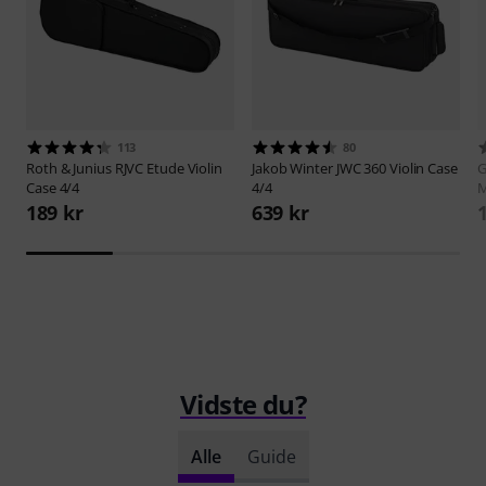
113
80
Roth & Junius
RJVC Etude Violin
Jakob Winter
JWC 360 Violin Case
Case 4/4
4/4
189 kr
639 kr
Vidste du?
Alle
Guide