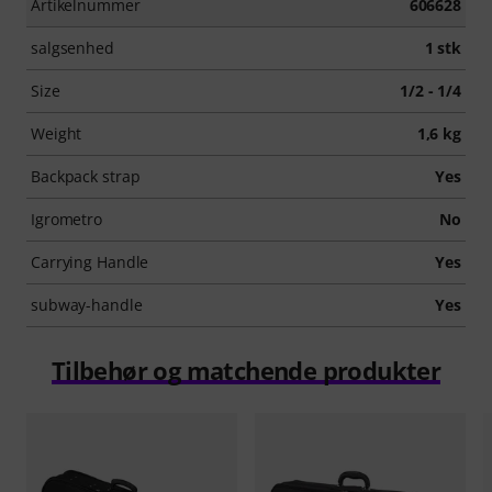
Artikelnummer
606628
salgsenhed
1 stk
Size
1/2 - 1/4
Weight
1,6 kg
Backpack strap
Yes
Igrometro
No
Carrying Handle
Yes
subway-handle
Yes
Tilbehør og matchende produkter