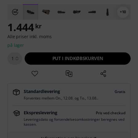
+10
1.444
kr
Alle priser inkl. moms
på lager
PUT I INDKØBSKURVEN
1
Standardlevering
Gratis
Forventes mellem
On., 12.08.
og
To., 13.08.
.
Ekspreslevering
Pris ved checkud
Leveringsdato og forsendelsesomkostninger beregnes ved
kassen.