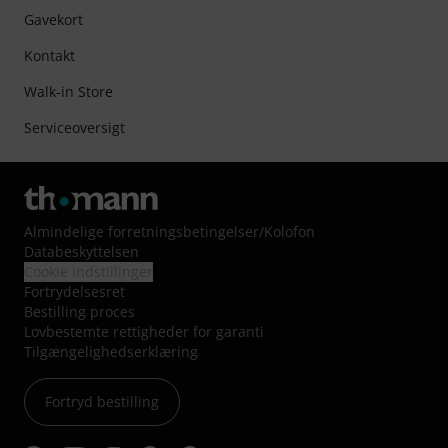
Gavekort
Kontakt
Walk-in Store
Serviceoversigt
Almindelige forretningsbetingelser
/
Kolofon
Databeskyttelsen
Cookie indstillinger
Fortrydelsesret
Bestilling proces
Lovbestemte rettigheder for garanti
Tilgængelighedserklæring
Fortryd bestilling