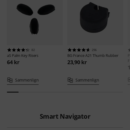
82
296
aS
Palm Key Risers
BG France
A21 Thumb Rubber
P
F
64 kr
23,90 kr
Sammenlign
Sammenlign
Smart Navigator