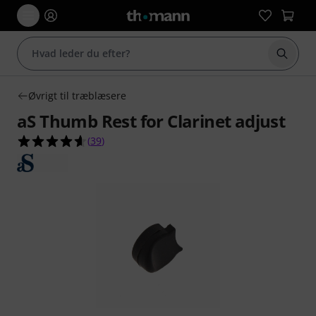
Start 
Øvrigt til træblæsere
aS Thumb Rest for Clarinet adjust
4.6 ud af 5 stjerner fra 39 kundebedømmelser
(
39
)