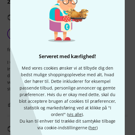
21
Anmeldelser
Vis oversættelse
Must-have for clarinet player
MB
Michel B... 14.03.2022
forarbejdning
Serveret med kærlighed!
I wish I'd bought this at the same time as my clarinet.
Med vores cookies ønsker vi at tilbyde dig den
Instead, I waited a few weeks. At least I now know the
bedst mulige shoppingoplevelse med alt, hvad
difference and it's huge: so much more comfortable. It's
der hører til. Dette inkluderer for eksempel
very soft and slightly curved, so the instrument feels more
passende tilbud, personlige annoncer og gemte
stable in my right hand. I highly recommend it.
præferencer. Hvis du er okay med dette, skal du
blot acceptere brugen af cookies til præferencer,
0
0
ANMELD BEDØMMELSE
statistik og markedsføring ved at klikke på "I
orden!" (
vis alle
).
Du kan til enhver tid trække dit samtykke tilbage
via cookie-indstillingerne (
her
)
Vis oversættelse