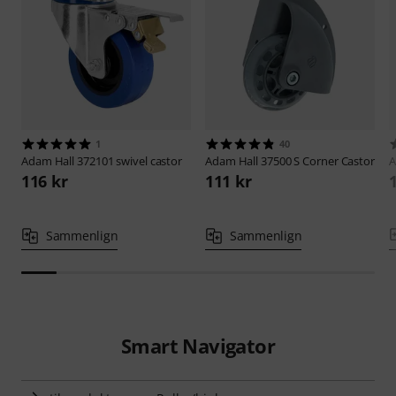
1
40
Adam Hall
372101 swivel castor
Adam Hall
37500 S Corner Castor
A
116 kr
111 kr
Sammenlign
Sammenlign
Smart Navigator