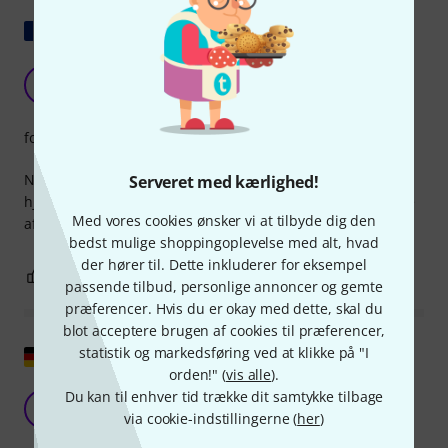
Vis original
God valuta for pengene, jeg anbefaler det!
I
ImOuer 18.10.2024
forarbejdning
Nem at skifte, meget smart af mærket at tilbyde dette sæt
Serveret med kærlighed!
hjul, så man kan have dem lige ved hånden "bare i tilfælde
Med vores cookies ønsker vi at tilbyde dig den
af"...
bedst mulige shoppingoplevelse med alt, hvad
der hører til. Dette inkluderer for eksempel
1
0
ANMELD BEDØMMELSE
passende tilbud, personlige annoncer og gemte
præferencer. Hvis du er okay med dette, skal du
blot acceptere brugen af cookies til præferencer,
Vis original
statistik og markedsføring ved at klikke på "I
orden!" (
vis alle
).
Du kan til enhver tid trække dit samtykke tilbage
L
Lachsius 06.09.2024
via cookie-indstillingerne (
her
)