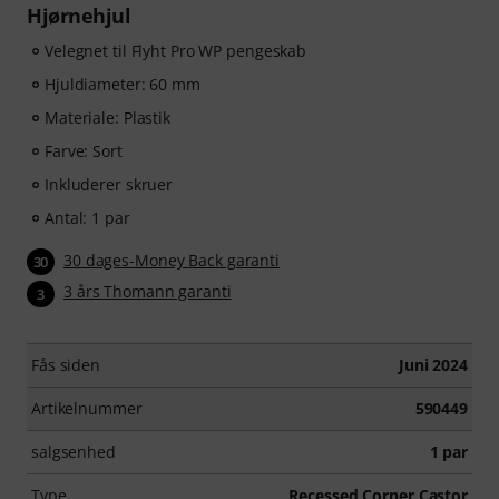
Hjørnehjul
Velegnet til Flyht Pro WP pengeskab
Hjuldiameter: 60 mm
Materiale: Plastik
Farve: Sort
Inkluderer skruer
Antal: 1 par
30 dages-Money Back garanti
30
3 års Thomann garanti
3
Fås siden
Juni 2024
Artikelnummer
590449
salgsenhed
1 par
Type
Recessed Corner Castor