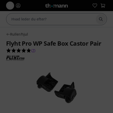
Start 
Ruller/hjul
Flyht Pro WP Safe Box Castor Pair
4.9 ud af 5 stjerner fra 7 kundebedømmelser
(
7
)