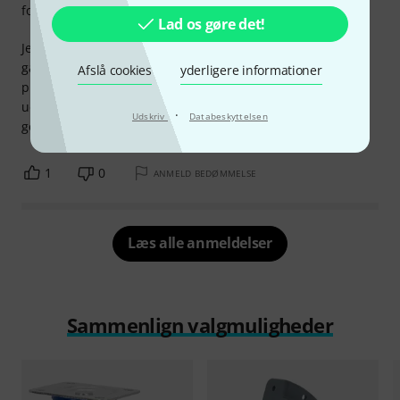
forarbejdning
Lad os gøre det!
Jeg købte disse som erstatning for mit kabinet, fordi de
gamle desværre var gået i stykker. De er ret gode i sig selv,
Afslå cookies
yderligere informationer
problemet er, at de ikke holder evigt. Jeg var nødt til at
udskifte dem efter cirka 1-1,5 år. Ellers er hjulene meget
·
Udskriv
Databeskyttelsen
gode.
1
0
ANMELD BEDØMMELSE
Læs alle anmeldelser
Sammenlign valgmuligheder