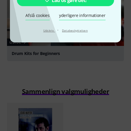
Lad os gøre det!
Afslå cookies
yderligere informationer
·
Udskriv
Databeskyttelsen
GUIDE
Drum Kits for Beginners
Sammenlign valgmuligheder