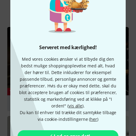
Alle
videoer
Guide
Serveret med kærlighed!
Med vores cookies ønsker vi at tilbyde dig den
bedst mulige shoppingoplevelse med alt, hvad
der hører til. Dette inkluderer for eksempel
passende tilbud, personlige annoncer og gemte
præferencer. Hvis du er okay med dette, skal du
YOUTUBE
blot acceptere brugen af cookies til præferencer,
statistik og markedsføring ved at klikke på "I
George Kollias: Intense Metal Drumming II
orden!" (
vis alle
).
Du kan til enhver tid trække dit samtykke tilbage
afspille
via cookie-indstillingerne (
her
)