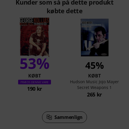
Kunder som så på dette produkt
købte dette
53%
45%
KØBT
KØBT
Hudson Music Jojo Mayer
PRÆCIS DENNE VARE
Secret Weapons 1
190 kr
265 kr
Sammenlign