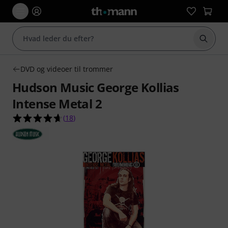
Start 
DVD og videoer til trommer
Hudson Music George Kollias
Intense Metal 2
4.7 ud af 5 stjerner fra 18 kundebedømmelser
(
18
)