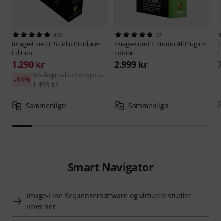
473
37
Image-Line
FL Studio Producer
Image-Line
FL Studio All Plugins
I
Edition
Edition
E
1.290 kr
2.999 kr
30-dages-bedste-pris:
-14%
1.499 kr
Sammenlign
Sammenlign
Smart Navigator
Image-Line Sequenzersoftware og virtuelle studier
vises her