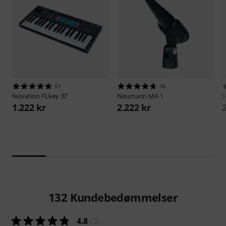
51
94
Novation
FLkey 37
Neumann
MA 1
S
1.222 kr
2.222 kr
132
Kundebedømmelser
4.8
/ 5