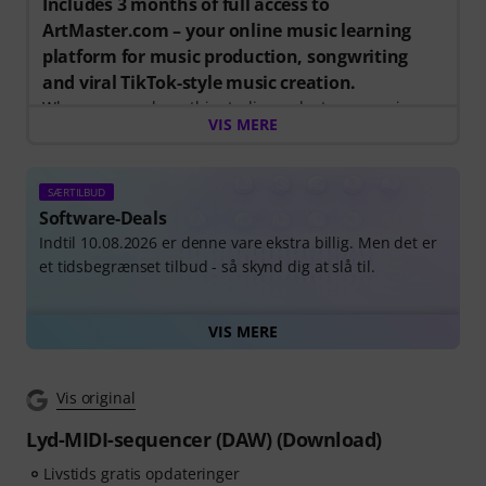
Includes 3 months of full access to
ArtMaster.com – your online music learning
platform for music production, songwriting
and viral TikTok-style music creation.
When you purchase this studio product, you receive a
VIS MERE
free 3-month voucher worth EUR 59, valid from 15.07.
to 14.10.2026, giving you full access to premium online
courses focused on modern production techniques,
SÆRTILBUD
beat-making, vocal editing, creative workflows and
Software-Deals
content-ready sound design.
Indtil 10.08.2026 er denne vare ekstra billig. Men det er
et tidsbegrænset tilbud - så skynd dig at slå til.
ArtMaster.com – your e-learning partner created with
industry professionals such as Sam Pounds (Chris
Alle Software-Deals i ét blik
Brown, Dr. Dre), Printz Board (Black Eyed Peas, Justin
VIS MERE
Timberlake), and Chris Kasych (Adele, Beck, Pharrell
Williams). Learn from over 500 video lessons designed
for producers, creators and songwriters — covering
Vis original
DAW production, mixing fundamentals, arrangement,
Lyd-MIDI-sequencer (DAW) (Download)
hooks for TikTok, and essential skills for turning ideas
into release-ready tracks.
Livstids gratis opdateringer