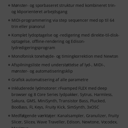
Mønster- og sporbaseret struktur med kombineret trin-
og kliporienteret arbejdsgang
MIDI-programmering via step sequencer med op til 64
trin eller pianorul
Komplet lydoptagelse og -redigering med direkte-til-disk-
optagelse, offline-rendering og Edison-
lydredigeringsprogram
Monofonisk tonehøjde- og timingkorrektion med Newton
Afspilningsliste med understøttelse af lyd-, MIDI-,
mønster- og automatiseringsklip
Grafisk automatisering af alle parametre
Inkluderede lydmotorer: rFvamped FLEX med deep
browser og 8 Core Series lydpakker, Sytrus, Harmless,
Sakura, GMS, MiniSynth, Transistor Bass, Plucked,
BooBass, FL Keys, Fruity Kick, SimSynth, 3xOSC
Medfølgende værktøjer: Kanalsampler, Granulizer, Fruity
Slicer, Slicex, Wave Traveller, Edison, Newtone, Vocodex,