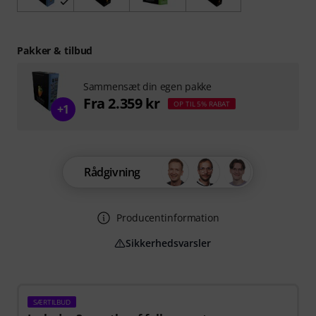
Pakker & tilbud
Sammensæt din egen pakke
Fra 2.359 kr
OP TIL 5% RABAT
+1
Rådgivning
Producentinformation
Sikkerhedsvarsler
SÆRTILBUD