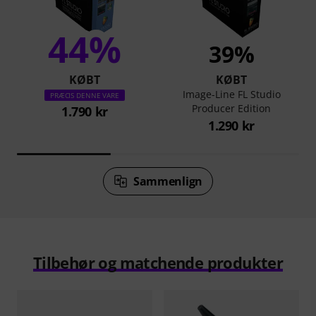
44%
39%
KØBT
KØBT
Image-Line FL Studio
PRÆCIS DENNE VARE
Producer Edition
1.790 kr
1.290 kr
Sammenlign
Tilbehør og matchende produkter