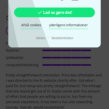
Lad os gøre det!
Vis oversættelse
Afslå cookies
yderligere informationer
U
UwUCatAgent 03.04.2023
·
Udskriv
Databeskyttelsen
betjening
features
lyd/kvalitet
computerbelastning
Pretty straightforward interaction. Price was affordable and
I was directed to the FL website shortly after. Got what I
paid for and setup was pretty straightforward. The mileage
that one would get out of FL Studio varies with the amount
of effort that people are willing to put in, but from my
personal experience, it has been a fun and rewarding
journey. Overall, would recommend!