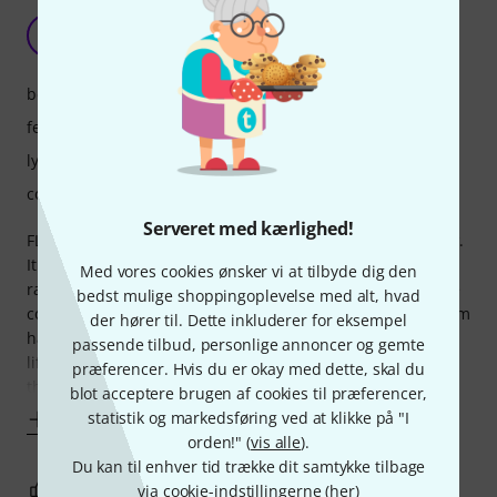
FL Studio
MT
Maar Ten <3 16.02.2024
betjening
features
lyd/kvalitet
computerbelastning
Serveret med kærlighed!
FL Studio is a gem of a DAW if you are into electronic music.
It is easy to use and hard to master so it caters to a wide
Med vores cookies ønsker vi at tilbyde dig den
range of people. There are a couple of advantages over the
bedst mulige shoppingoplevelse med alt, hvad
competition and the biggest one would be that this program
der hører til. Dette inkluderer for eksempel
has lifetime free updates. So if you buy FL studio you get
passende tilbud, personlige annoncer og gemte
lifetime free updates for the version you bought. While
præferencer. Hvis du er okay med dette, skal du
there might be
blot acceptere brugen af cookies til præferencer,
statistik og markedsføring ved at klikke på "I
Vis mere
orden!" (
vis alle
).
Du kan til enhver tid trække dit samtykke tilbage
1
0
via cookie-indstillingerne (
her
)
ANMELD BEDØMMELSE