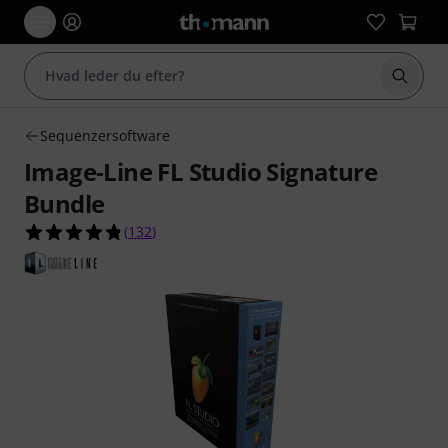
Start 
Sequenzersoftware
Image-Line FL Studio Signature
Bundle
4.8 ud af 5 stjerner fra 132 kundebedømmelser
(
132
)