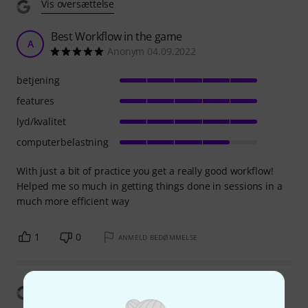
Vis oversættelse
Best Workflow in the game
A
Anonym 04.09.2022
betjening
features
lyd/kvalitet
computerbelastning
With just a bit of practice you get a really good workflow!
Helped me so much in getting things done in sessions in a
much more efficient way
1
0
ANMELD BEDØMMELSE
Vis oversættelse