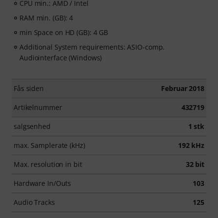
CPU min.: AMD / Intel
RAM min. (GB): 4
min Space on HD (GB): 4 GB
Additional System requirements: ASIO-comp.
Audiointerface (Windows)
Fås siden
Februar 2018
Artikelnummer
432719
salgsenhed
1 stk
max. Samplerate (kHz)
192 kHz
Max. resolution in bit
32 bit
Hardware In/Outs
103
Audio Tracks
125