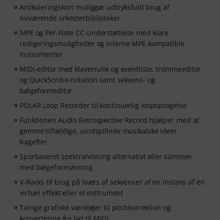
Artikuleringskort muliggør udtryksfuld brug af
nuværende orkesterbiblioteker
MPE og Per-Note CC-understøttelse med klare
redigeringsmuligheder og interne MPE-kompatible
instrumenter
MIDI-editor med klaverrulle og eventliste, trommeeditor
og QuickScribe-notation samt sekvens- og
bølgeformeditor
POLAR Loop Recorder til kontinuerlig loopoptagelse
Funktionen Audio Retrospective Record hjælper med at
gemme tilfældige, uindspillede musikalske ideer
bagefter.
Sporbaseret spektralvisning alternativt eller sammen
med bølgeformvisning
V-Racks til brug på tværs af sekvenser af en instans af en
virtuel effekt eller et instrument
Talrige grafiske værktøjer til pitchkorrektion og
konvertering fra lyd til MIDI