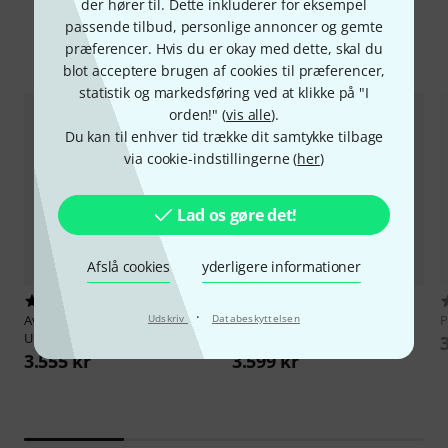
der hører til. Dette inkluderer for eksempel
passende tilbud, personlige annoncer og gemte
Tilbehør og matchende produkter
præferencer. Hvis du er okay med dette, skal du
blot acceptere brugen af cookies til præferencer,
statistik og markedsføring ved at klikke på "I
orden!" (
vis alle
).
Du kan til enhver tid trække dit samtykke tilbage
via cookie-indstillingerne (
her
)
Lad os gøre det!
Afslå cookies
yderligere informationer
32
1
·
Avid
Pro Tools Ultimate Perpet.
Udskriv
Databeskyttelsen
PG Music
Band-in-a-Box
P
UPG
UltraPAK PC
3.555 kr
3.599 kr