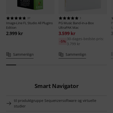
37
1
Image-Line
FL Studio All Plugins
PG Music
Band-in-a-Box
P
Edition
UltraPAK Mac
U
2.999 kr
3.599 kr
30-dages-bedste-pris:
-5%
3.799 kr
Sammenlign
Sammenlign
Smart Navigator
til produktgruppe Sequenzersoftware og virtuelle
studier