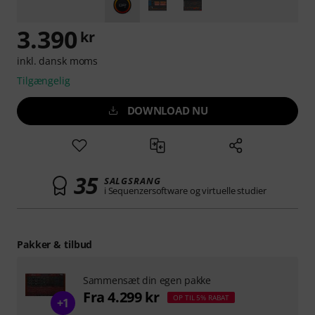
3.390
kr
inkl. dansk moms
Tilgængelig
DOWNLOAD NU
35
SALGSRANG
i Sequenzersoftware og virtuelle studier
Pakker & tilbud
Sammensæt din egen pakke
Fra 4.299 kr
OP TIL 5% RABAT
+1