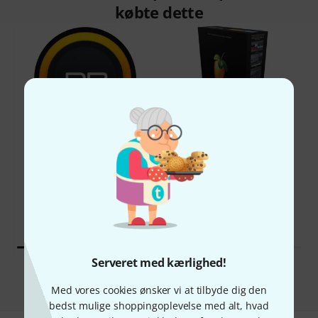
købte dette
51%
11%
KØBT
KØBT
Image-Line FL Studio
PRÆCIS DENNE VARE
Producer Edition
3.390 kr
1.290 kr
Serveret med kærlighed!
Sammenlign
Med vores cookies ønsker vi at tilbyde dig den
bedst mulige shoppingoplevelse med alt, hvad