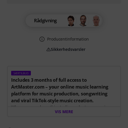
Rådgivning
Producentinformation
Sikkerhedsvarsler
SÆRTILBUD
Includes 3 months of full access to
ArtMaster.com – your online music learning
platform for music production, songwriting
and viral TikTok-style music creation.
When you purchase this studio product, you receive a
VIS MERE
free 3-month voucher worth EUR 59, valid from 15.07.
to 14.10.2026, giving you full access to premium online
courses focused on modern production techniques,