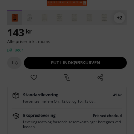
+2
143
kr
Alle priser inkl. moms
på lager
PUT I INDKØBSKURVEN
1
Standardlevering
45 kr
Forventes mellem
On., 12.08.
og
To., 13.08.
.
Ekspreslevering
Pris ved checkud
Leveringsdato og forsendelsesomkostninger beregnes ved
kassen.