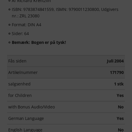
Af Richard Krentzlin
ISBN: 9783874841559, ISMN: 9790011230800, Udgivers
nr.: ZRL 23080
Format: DIN A4
Sider: 64
Bemærk: Bogen er på tysk!
Fås siden
Juli 2004
Artikelnummer
171790
salgsenhed
1 stk
for Children
Yes
with Bonus Audio/Video
No
German Language
Yes
English Language
No