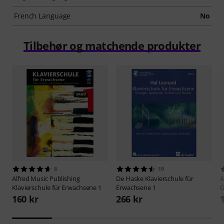
French Language
No
Tilbehør og matchende produkter
8
19
Alfred Music Publishing
De Haske
Klavierschule für
A
Klavierschule für Erwachsene 1
Erwachsene 1
G
160 kr
266 kr