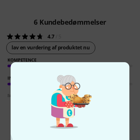
6
Kundebedømmelser
4.7
/ 5
lav en vurdering af produktet nu
KOMPETENCE
INDLÆRINGSFAKTOR
Retningslinjer for anmeldelser
Sammenlign valgmuligheder