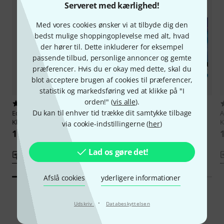
Serveret med kærlighed!
Med vores cookies ønsker vi at tilbyde dig den
bedst mulige shoppingoplevelse med alt, hvad
der hører til. Dette inkluderer for eksempel
passende tilbud, personlige annoncer og gemte
præferencer. Hvis du er okay med dette, skal du
blot acceptere brugen af cookies til præferencer,
statistik og markedsføring ved at klikke på "I
orden!" (
vis alle
).
3
1
Du kan til enhver tid trække dit samtykke tilbage
Edition Peters
Es ist nie zu spät
Alfred Music Publishing
A
Klavier
Klavierschule für Kinder 1
K
via cookie-indstillingerne (
her
)
135 kr
135 kr
Lad os gøre det!
Sammenlign
Sammenlign
Afslå cookies
yderligere informationer
·
Udskriv
Databeskyttelsen
Smart Navigator