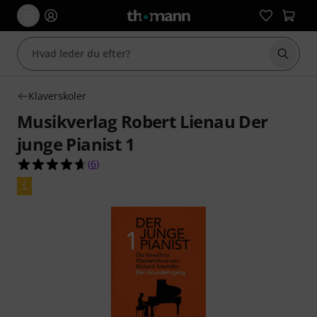
Start 
Klaverskoler
Musikverlag Robert Lienau Der
junge Pianist 1
4.7 ud af 5 stjerner fra 6 kundebedømmelser
(
6
)