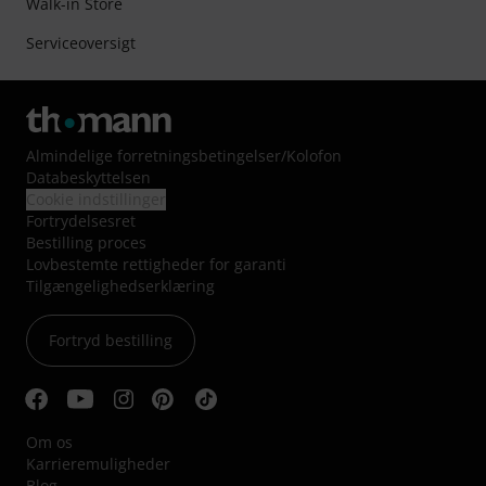
Walk-in Store
Serviceoversigt
Almindelige forretningsbetingelser
/
Kolofon
Databeskyttelsen
Cookie indstillinger
Fortrydelsesret
Bestilling proces
Lovbestemte rettigheder for garanti
Tilgængelighedserklæring
Fortryd bestilling
Om os
Karrieremuligheder
Blog