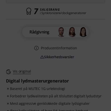
7
SALGSRANG
i Synkronizere/clockgeneratorer
Rådgivning
Producentinformation
Sikkerhedsvarsler
Vis original
Digital lydmasterurgenerator
Baseret på MUTEC 1G urteknologi
Forbedrer lydkvaliteten på alt tilsluttet digitalt lydudstyr
Mest aggressive genklokkede digitale lydsignaler
Øger lydkvaliteten af hver DA-konverter hørbart