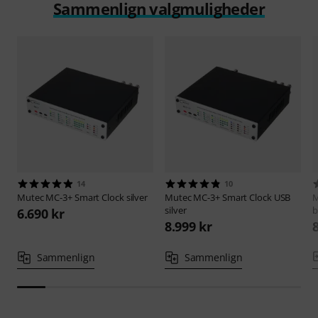
Sammenlign valgmuligheder
14
10
Mutec
MC-3+ Smart Clock silver
Mutec
MC-3+ Smart Clock USB
silver
b
6.690 kr
8.999 kr
Sammenlign
Sammenlign