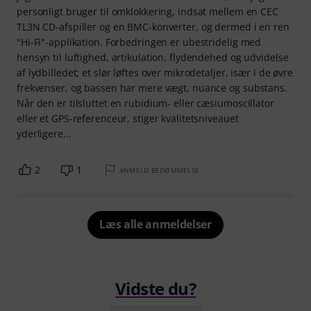
personligt bruger til omklokkering, indsat mellem en CEC
TL3N CD-afspiller og en BMC-konverter, og dermed i en ren
"Hi-Fi"-applikation. Forbedringen er ubestridelig med
hensyn til luftighed, artikulation, flydendehed og udvidelse
af lydbilledet; et slør løftes over mikrodetaljer, især i de øvre
frekvenser, og bassen har mere vægt, nuance og substans.
Når den er tilsluttet en rubidium- eller cæsiumoscillator
eller et GPS-referenceur, stiger kvalitetsniveauet
yderligere...
2
1
ANMELD BEDØMMELSE
Læs alle anmeldelser
Vidste du?