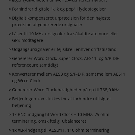
Forhindrer digitale "klik og pop" i lydoptagelser
Digitalt kompenseret urpræcision for den højeste
præcision af genererede ursignaler
Låser til 10 MHz ursignaler fra såkaldte atomure eller
GPS-modtagere
Udgangsursignaler er fejlsikre i enhver driftstilstand
Genererer Word Clock, Super Clock, AES11- og S/P-DIF
referenceure samtidigt
Konverterer mellem AES3 og S/P-DIF, samt mellem AES11
og Word Clock
Genererer Word Clock-hastigheder på op til 768,0 kHz
Betjeningen kan slukkes for at forhindre utilsigtet
betjening
1x BNC-indgang til Word Clock + 10 MHz, 75 ohm
terminering, omskiftelig, ubalanceret
1x XLR-indgang til AES3/11, 110 ohm terminering,