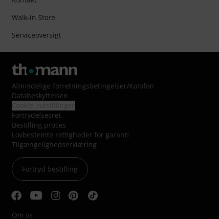
Walk-in Store
Serviceoversigt
Almindelige forretningsbetingelser
/
Kolofon
Databeskyttelsen
Cookie indstillinger
Fortrydelsesret
Bestilling proces
Lovbestemte rettigheder for garanti
Tilgængelighedserklæring
Fortryd bestilling
Om os