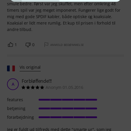
smule bedre. Først var jeg skuffet, men efter omkring 48
timers spil var jeg meget imponeret. Fungerer lige godt for
mig med gode SPDIF kabler, både optiske og koaksiale.
Koaksial er lidt mere rumlig. Et kup til prisen i forhold til
andre tilbud.
1
0
ANMELD BEDØMMELSE
Vis original
Forbløffende!!!
A
Anonym 01.05.2016
features
betjening
forarbejdning
Jeg er fuldt ud tilfreds med dette "smarte ur", som jeg