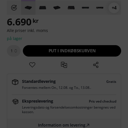
+4
6.690
kr
Alle priser inkl. moms
på lager
PUT I INDKØBSKURVEN
1
Standardlevering
Gratis
Forventes mellem
On., 12.08.
og
To., 13.08.
.
Ekspreslevering
Pris ved checkud
Leveringsdato og forsendelsesomkostninger beregnes ved
kassen.
Information om levering