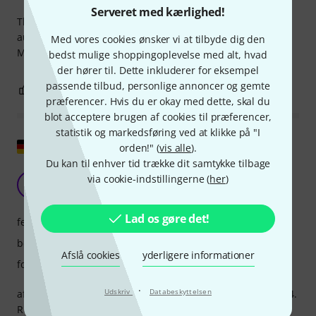
Serveret med kærlighed!
The unit provides all the signals expected, a noticeable
audio improvement is also noted.
Med vores cookies ønsker vi at tilbyde dig den
Multiples clock can be send to different machines.
bedst mulige shoppingoplevelse med alt, hvad
der hører til. Dette inkluderer for eksempel
passende tilbud, personlige annoncer og gemte
2
0
ANMELD BEDØMMELSE
præferencer. Hvis du er okay med dette, skal du
blot acceptere brugen af cookies til præferencer,
statistik og markedsføring ved at klikke på "I
Vis original
orden!" (
vis alle
).
Du kan til enhver tid trække dit samtykke tilbage
sidste hånd på min cd-afspilning
via cookie-indstillingerne (
her
)
A
Anonym 31.05.2023
Lad os gøre det!
features
betjening
Afslå cookies
yderligere informationer
forarbejdning
·
Udskriv
Databeskyttelsen
afspiller mellem mit Pro-ject CD-drev og min SUGDEN DAC4.
Rumlighed, klarhed og basgengivelse er en afgørende lille