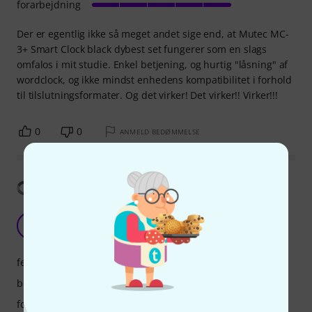
forarbejdning
Der er egentlig ikke så meget andet sige end, at Mutec MC-
3+ Smart Clock black dybest set fungerer som en slags
omfalos i mit studie. Enkel betjening, og hurtig "låsning" af
wordclock, og ikke mindst enhedens kompatibilitet i forhold
til tilslutningsformater. Og det virker! Det virker!! Virker!!!
0
0
ANMELD BEDØMMELSE
Vis oversættelse
Impressive performance
HL
Hugo LL 28.02.2021
features
betjening
forarbejdning