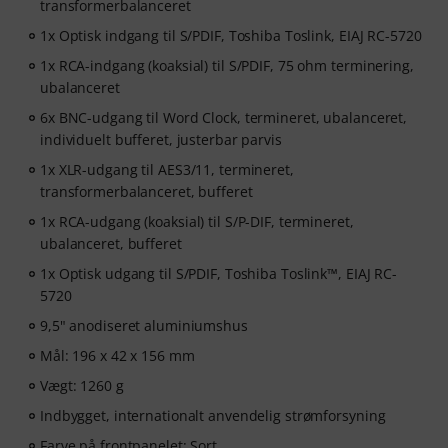
transformerbalanceret
1x Optisk indgang til S/PDIF, Toshiba Toslink, EIAJ RC-5720
1x RCA-indgang (koaksial) til S/PDIF, 75 ohm terminering,
ubalanceret
6x BNC-udgang til Word Clock, termineret, ubalanceret,
individuelt bufferet, justerbar parvis
1x XLR-udgang til AES3/11, termineret,
transformerbalanceret, bufferet
1x RCA-udgang (koaksial) til S/P-DIF, termineret,
ubalanceret, bufferet
1x Optisk udgang til S/PDIF, Toshiba Toslink™, EIAJ RC-
5720
9,5" anodiseret aluminiumshus
Mål: 196 x 42 x 156 mm
Vægt: 1260 g
Indbygget, internationalt anvendelig strømforsyning
Farve på frontpanelet: Sort