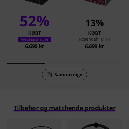
52%
13%
KØBT
KØBT
Rosendahl MIF4
PRÆCIS DENNE VARE
6.690 kr
6.699 kr
Sammenlign
Tilbehør og matchende produkter