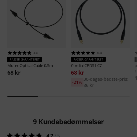
333
404
PASSER GARANTERET
PASSER GARANTERET
Mutec
Optical Cable 0,5m
Cordial
CPDS1 CC
p
1
68 kr
68 kr
30-dages-bedste-pris:
-21%
86 kr
9
Kundebedømmelser
4.7
/ 5