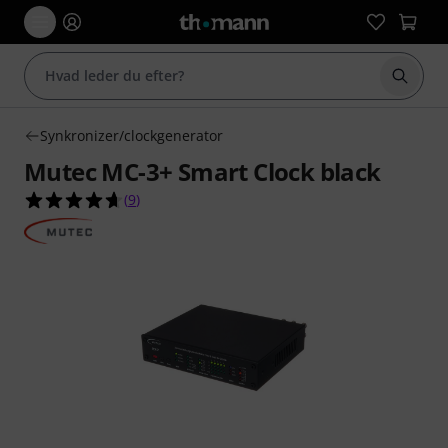
Start 
Synkronizer/clockgenerator
Mutec MC-3+ Smart Clock black
4.7 ud af 5 stjerner fra 9 kundebedømmelser
(
9
)