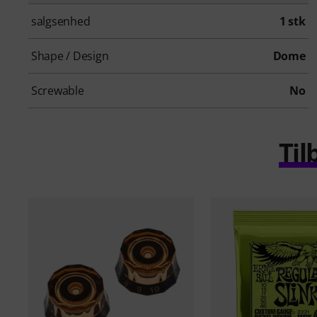
salgsenhed
1 stk
Shape / Design
Dome
Screwable
No
Til