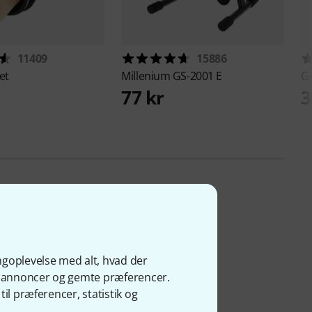
11409
15886
et
Millenium
GS-2001 E
G
77 kr
3
ngoplevelse med alt, hvad der
ge annoncer og gemte præferencer.
il præferencer, statistik og