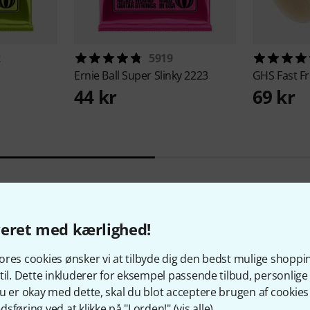
2
5919
Ernie Ball
Super Slinky 2223
GHS
Fast Fr
44 kr
69 kr
veret med kærlighed!
33
Kundebedømmelser
res cookies ønsker vi at tilbyde dig den bedst mulige shoppi
til. Dette inkluderer for eksempel passende tilbud, personli
u er okay med dette, skal du blot acceptere brugen af cookies t
sføring ved at klikke på "I orden!" (
vis alle
).