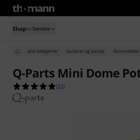
Shop
Service
Alle kategorier
Guitarer og basser
Reservedele 
Q-Parts Mini Dome Po
4.9 ud af 5 stjerner fra 33 kundeb
(
33
)