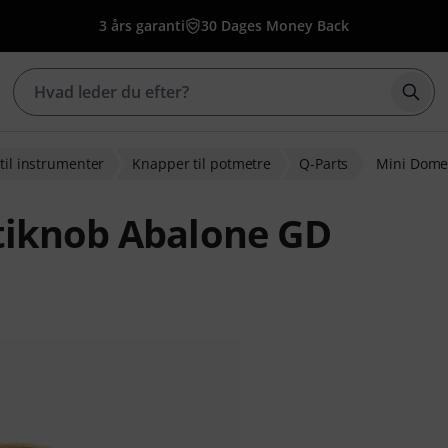
3 års garanti
30 Dages Money Back
Star
til instrumenter
Knapper til potmetre
Q-Parts
Mini Dome
tiknob Abalone GD
edømmelser