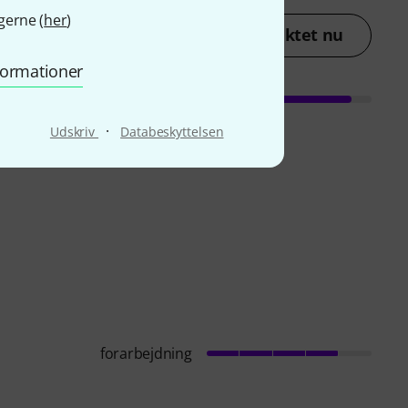
gerne (
her
)
lav en vurdering af produktet nu
nformationer
·
Udskriv
Databeskyttelsen
forarbejdning