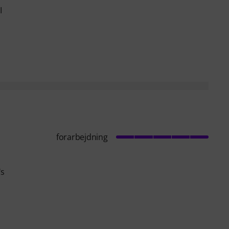
I
forarbejdning
's