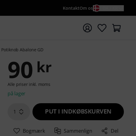
Kontakt
Om os
DA / KR
t søgning med søgeord {searchTerm}
 Potiknob Abalone GD
90
kr
Alle priser inkl. moms
på lager
PUT I INDKØBSKURVEN
1
Bogmærk
Sammenlign
Del