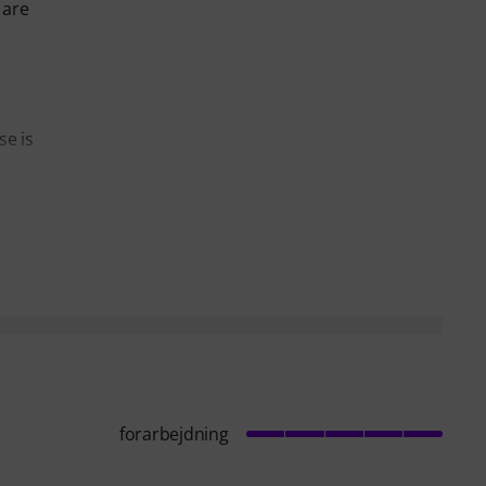
 are
se is
forarbejdning