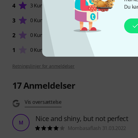
4
3 Kunder
Du kan
3
0 Kunder
FORARB
2
0 Kunder
1
0 Kunder
Retningslinjer for anmeldelser
17
Anmeldelser
Vis oversættelse
Nice and shiny, but not perfect
M
Mombasaflash 31.03.2022