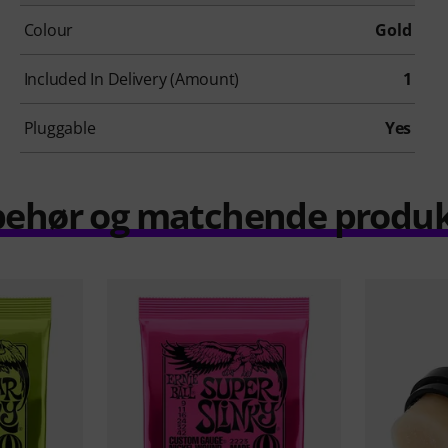
Colour
Gold
Included In Delivery (Amount)
1
Pluggable
Yes
behør og matchende produ