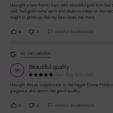
I bought a new Ibanez bass with beautiful gold trim but t
said, had gold metal work and abalone inlays on the neck.
ought to grow up. But my bass loves me more
4
0
ANMELD BEDØMMELSE
Vis oversættelse
Beautiful quality
SR
Sean Roq 10.05.2023
I bought this as supplement to the bigger Dome Potiknobs
gorgeous and seems like good quality.
0
0
ANMELD BEDØMMELSE