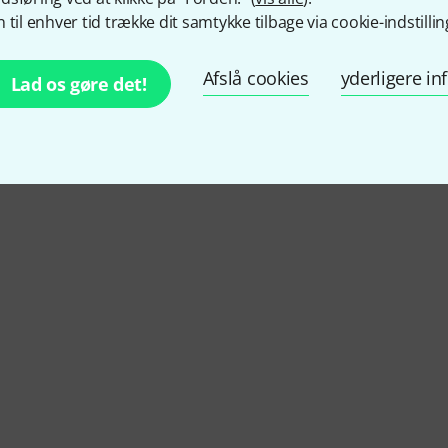
 til enhver tid trække dit samtykke tilbage via cookie-indstillin
4.9
/ 5
Afslå cookies
yderligere i
Lad os gøre det!
EJDNING