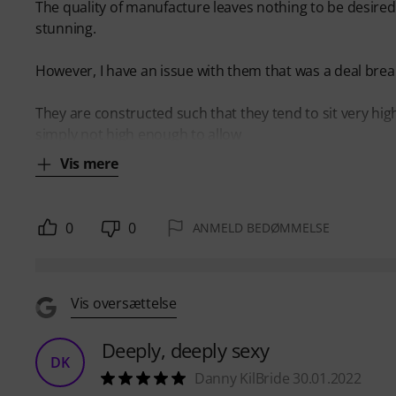
The quality of manufacture leaves nothing to be desired 
stunning.
However, I have an issue with them that was a deal brea
They are constructed such that they tend to sit very high
simply not high enough to allow
Vis mere
0
0
ANMELD BEDØMMELSE
Vis oversættelse
Deeply, deeply sexy
DK
Danny KilBride 30.01.2022