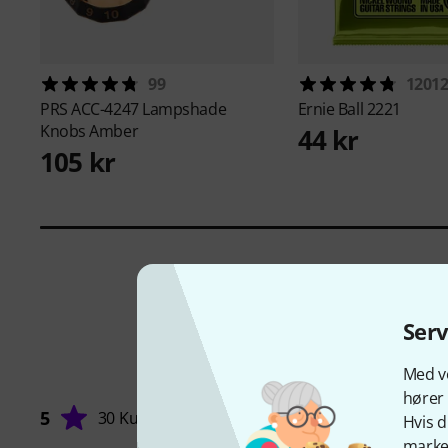
99
1201
PRS
ACC-4247 Lampshade
Ernie Ball
2221
Knobs Amber
44 kr
105 kr
Ser
Med vo
hører 
5
30 Kunder
Hvis d
marked