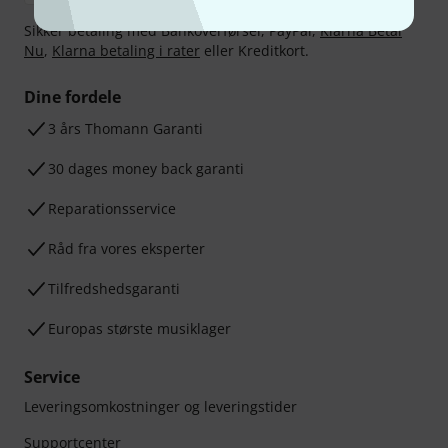
Sikker betaling med Bankoverførsel, PayPal,
Klarna Betal
Nu
,
Klarna betaling i rater
eller Kreditkort.
Dine fordele
3 års Thomann Garanti
30 dages money back garanti
Reparationsservice
Råd fra vores eksperter
Tilfredshedsgaranti
Europas største musiklager
Service
Leveringsomkostninger og leveringstider
Supportcenter