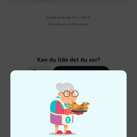
Gratis levering fra 1.100 kr
Alle priser er inkl. moms
Kan du lide det du ser?
Del
Hjælp og feedback
Thomann Newsletter