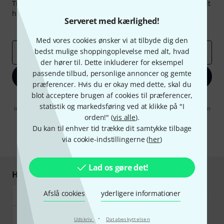
Tilmeld dig Thomann Nyhedsbrevet på engelsk og med lidt
held kan du vinde en af
50 gavekort
hver værdi
50 €
!
Serveret med kærlighed!
Inspirerende bidrag
Tilbud
Thomann-indsigter
Med vores cookies ønsker vi at tilbyde dig den
bedst mulige shoppingoplevelse med alt, hvad
Email adresse
*
der hører til. Dette inkluderer for eksempel
passende tilbud, personlige annoncer og gemte
Tilmeld dig nu
præferencer. Hvis du er okay med dette, skal du
blot acceptere brugen af cookies til præferencer,
Når jeg klikker på "Tilmeld dig nu", erklærer jeg mig samtidig
statistik og markedsføring ved at klikke på "I
indforstået med at modtage e-mail-reklame. Dette tilsagn kan når som
helst trækkes tilbage. Find yderligere informationer i vores
orden!" (
vis alle
).
informationer om databeskyttelse
.
Du kan til enhver tid trække dit samtykke tilbage
via cookie-indstillingerne (
her
)
* Obligatorisk felt
Lad os gøre det!
Handl og betal sikkert
Afslå cookies
yderligere informationer
·
Udskriv
Databeskyttelsen