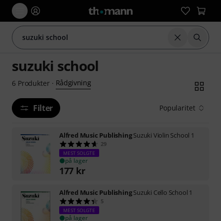
Nulstil søgni
Start 
suzuki school
Rådgivning
6
Produkter
·
Filter
Popularitet
Alfred Music Publishing
Suzuki Violin School 1
29
MEST SOLGTE
på lager
177
kr
Alfred Music Publishing
Suzuki Cello School 1
5
MEST SOLGTE
på lager