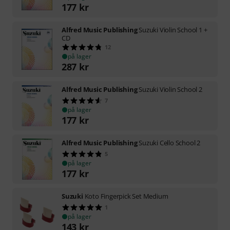
177
kr
Alfred Music Publishing
Suzuki Violin School 1 +
CD
12
på lager
287
kr
Alfred Music Publishing
Suzuki Violin School 2
7
på lager
177
kr
Alfred Music Publishing
Suzuki Cello School 2
5
på lager
177
kr
Suzuki
Koto Fingerpick Set Medium
1
på lager
143
kr