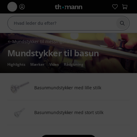
Start 
Mundstykker til messingblæsere
Mundstykker til basun
Highlights
Mærker
Viden
Rådgivning
Basunmundstykker med lille stilk
Basunmundstykker med stort stilk