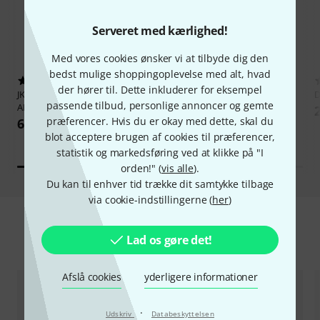
Serveret med kærlighed!
Med vores cookies ønsker vi at tilbyde dig den
bedst mulige shoppingoplevelse med alt, hvad
2
29
der hører til. Dette inkluderer for eksempel
JK
Exclusive Bass Trombone 03
Thomann
Flow-Ball Deluxe
D
passende tilbud, personlige annoncer og gemte
AK
21,90 kr
præferencer. Hvis du er okay med dette, skal du
645 kr
blot acceptere brugen af cookies til præferencer,
statistik og markedsføring ved at klikke på "I
orden!" (
vis alle
).
Du kan til enhver tid trække dit samtykke tilbage
via cookie-indstillingerne (
her
)
Blow-Outs
Lad os gøre det!
Afslå cookies
yderligere informationer
·
Udskriv
Databeskyttelsen