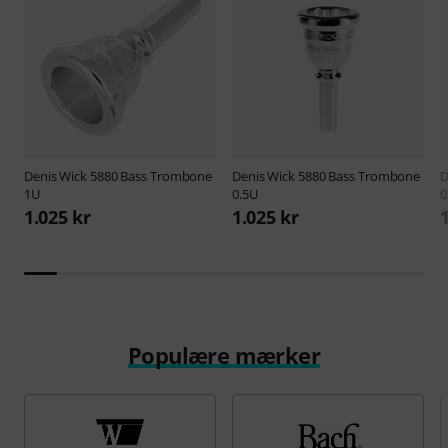
Denis Wick
5880 Bass Trombone
Denis Wick
5880 Bass Trombone
D
1U
0.5U
0
1.025 kr
1.025 kr
Populære mærker