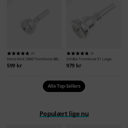
29
20
Denis Wick
5880 Trombone 6BL
Schilke
Trombone 51 Large
599 kr
979 kr
Alle Top-Sellers
Populært lige nu