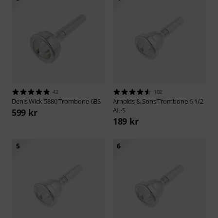
42
102
Denis Wick
5880 Trombone 6BS
Arnolds & Sons
Trombone 6-1/2
AL-S
599 kr
189 kr
5
6