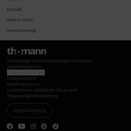
Kontakt
Walk-in Store
Serviceoversigt
Almindelige forretningsbetingelser
/
Kolofon
Databeskyttelsen
Cookie indstillinger
Fortrydelsesret
Bestilling proces
Lovbestemte rettigheder for garanti
Tilgængelighedserklæring
Fortryd bestilling