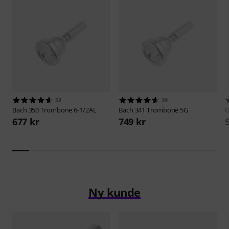
53
39
Bach
350 Trombone 6-1/2AL
Bach
341 Trombone 5G
D
677 kr
749 kr
Ny kunde