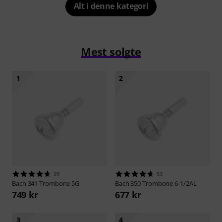
Alt i denne kategori
Mest solgte
1
2
39
53
Bach
341 Trombone 5G
Bach
350 Trombone 6-1/2AL
749 kr
677 kr
3
4