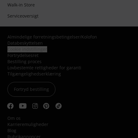
Walk-in Store
Serviceoversigt
Almindelige forretningsbetingelser
/
Kolofon
Databeskyttelsen
Cookie indstillinger
Fortrydelsesret
Bestilling proces
Lovbestemte rettigheder for garanti
Tilgængelighedserklæring
Fortryd bestilling
Om os
Karrieremuligheder
Blog
Rubrikannoncer