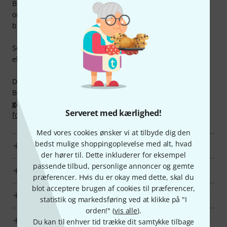
Bemærk venligst, at varen skal returneres til os i
originalemballagen med alt medleveret tilbehør og uden
brugsspor!
Selvfølgelig kan du også anmode om returnering telefonisk
eller via e-mail.
Disse betingelser gælder vor vores Money-Back-garanti.
Betingelserne for
lovbestemt returret
og vores
garantibetingelser
kan du finde i vores
almene
Serveret med kærlighed!
forretningsbetingelser (AGB)
.
Med vores cookies ønsker vi at tilbyde dig den
bedst mulige shoppingoplevelse med alt, hvad
3 års garanti
der hører til. Dette inkluderer for eksempel
passende tilbud, personlige annoncer og gemte
Højeste betalingssikkerhed
præferencer. Hvis du er okay med dette, skal du
blot acceptere brugen af cookies til præferencer,
Hvad sker der, når ordren er afgivet?
statistik og markedsføring ved at klikke på "I
orden!" (
vis alle
).
Betalingsmåder
Du kan til enhver tid trække dit samtykke tilbage