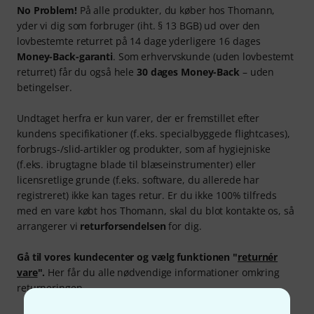
No Problem!
På alle produkter, du køber hos Thomann,
yder vi dig som forbruger (iht. § 13 BGB) ud over den
lovbestemte returret på 14 dage yderligere 16 dages
Money-Back-garanti
. Som erhvervskunde (uden lovbestemt
returret) får du også hele
30 dages Money-Back
– uden
betingelser.
Undtaget herfra er kun varer, der er fremstillet efter
kundens specifikationer (f.eks. specialbyggede flightcases),
forbrugs-/slid-artikler og produkter, som af hygiejniske
(f.eks. ibrugtagne blade til blæseinstrumenter) eller
licensretlige grunde (f.eks. software, du allerede har
registreret) ikke kan tages retur. Er du ikke 100% tilfreds
med en vare købt hos Thomann, skal du blot kontakte os, så
arrangerer vi
returforsendelsen
for dig.
Gå til vores kundecenter og vælg funktionen "
returnér
vare
".
Her får du alle nødvendige informationer omkring
returneringen.