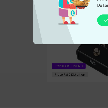
Du kan
POPULÆRT LIGE NU
Proco Rat 2 Distortion