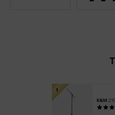
T
1
K&M
210