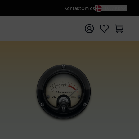
Kontakt
Om os
DA / KR
t søgning med søgeord {searchTerm}