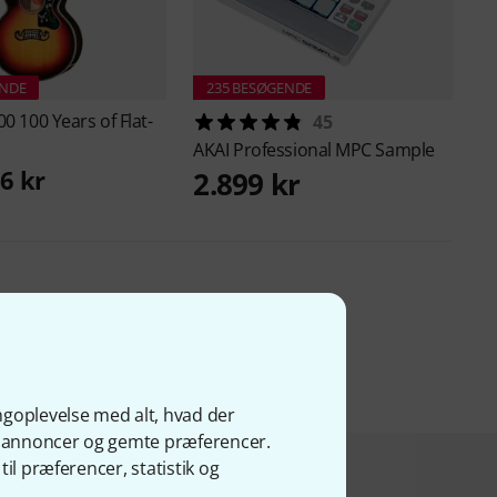
ENDE
235 BESØGENDE
00 100 Years of Flat-
45
AKAI Professional
MPC Sample
6 kr
2.899 kr
ngoplevelse med alt, hvad der
ge annoncer og gemte præferencer.
il præferencer, statistik og