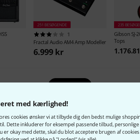
251 BESØGENDE
235 BESØG
HSS
Gibson
SJ-2
1
Tops
Fractal Audio
AM4 Amp Modeller
1.176.81
6.999 kr
Vis mere
veret med kærlighed!
res cookies ønsker vi at tilbyde dig den bedst mulige shoppi
til. Dette inkluderer for eksempel passende tilbud, personli
u er okay med dette, skal du blot acceptere brugen af cookies t
sføring ved at klikke på "I orden!" (
vis alle
).