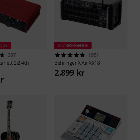
ENDE
297 BESØGENDE
307
1951
arlett 2i2 4th
Behringer
X Air XR18
2.899 kr
kr