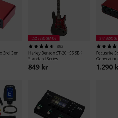
552 BESØGENDE
317 BESØG
893
lo 3rd Gen
Harley Benton
ST-20HSS SBK
Focusrite
Sc
Standard Series
Generation
849 kr
1.290 