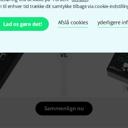
Top-seller vs. nyhed
 til enhver tid trække dit samtykke tilbage via cookie-indstillin
Afslå cookies
yderligere i
Lad os gøre det!
VS.
S
Sammenlign nu