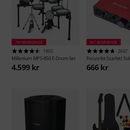
760 BESØGENDE
667 BESØGENDE
1802
2667
Millenium
MPS-850 E-Drum Set
Focusrite
Scarlett So
4.599 kr
666 kr