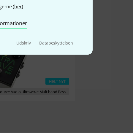
gerne (
her
)
nformationer
·
Udskriv
Databeskyttelsen
HELT NYT
ource Audio Ultrawave Multiband Bass