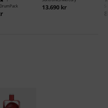
13.690 kr
DrumPack
S
kr
8