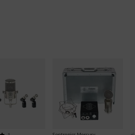
Sontronics
Mercury
1