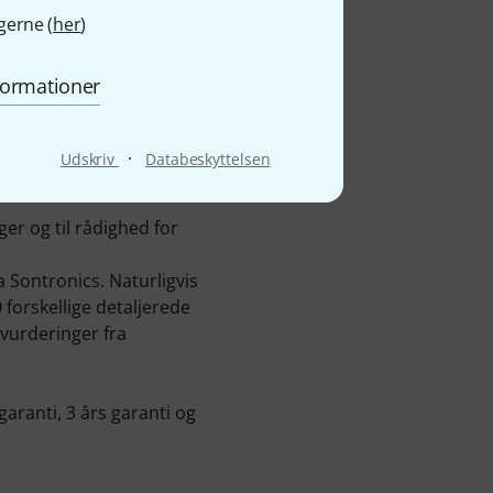
gerne (
her
)
nformationer
·
Udskriv
Databeskyttelsen
ger og til rådighed for
a Sontronics. Naturligvis
forskellige detaljerede
 vurderinger fra
aranti, 3 års garanti og