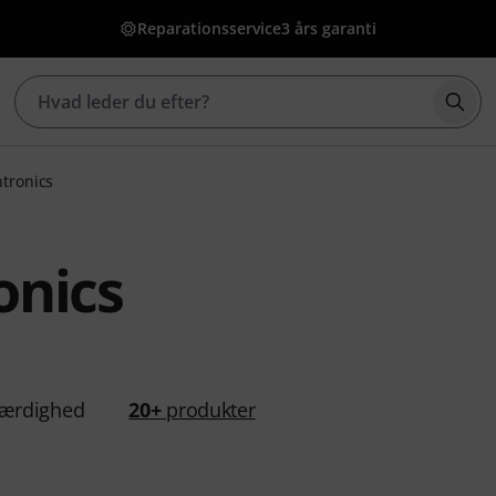
Reparationsservice
3 års garanti
Star
tronics
onics
ærdighed
20+
produkter