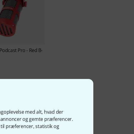
Podcast Pro - Red B-
ngoplevelse med alt, hvad der
s
ge annoncer og gemte præferencer.
il præferencer, statistik og