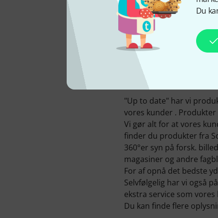
Du kan
HOS OS SIDEN
2006
"Up to date" har vi produk
vores kunder . Produkter 
Vi gør alt for at vores ku
finder du produkter fra S
360°er syn på forsk. bill
magasiner og andre fagbla
For af opnå det bedste yde
Selvfølgelig har vi også 
ekstra service som vores
Du kan finde flere oplys