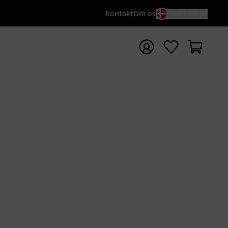
Kontakt
Om os
DA / KR
t søgning med søgeord {searchTerm}