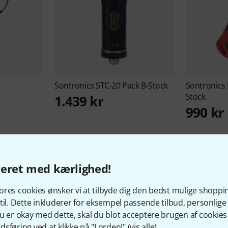
Sontronics
STC-20 Pack B-Stock
Sontronics
Stock
1.439 kr
990 kr
veret med kærlighed!
res cookies ønsker vi at tilbyde dig den bedst mulige shoppi
Værd at vide om Sontronic
til. Dette inkluderer for eksempel passende tilbud, personli
u er okay med dette, skal du blot acceptere brugen af cookies t
sføring ved at klikke på "I orden!" (
vis alle
).