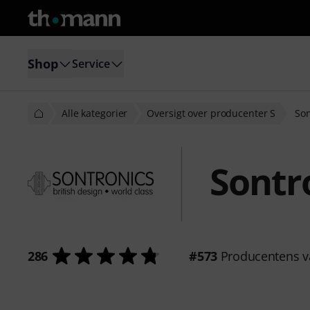
Shop
Service
Alle kategorier
Oversigt over producenter S
Son
Sontr
286
#573
Producentens v