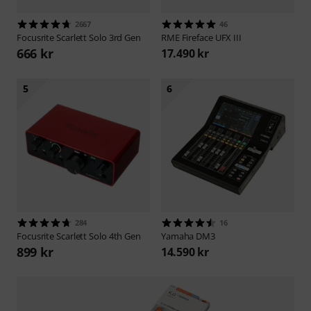
2667
46
Focusrite
Scarlett Solo 3rd Gen
RME
Fireface UFX III
666 kr
17.490 kr
5
6
284
16
Focusrite
Scarlett Solo 4th Gen
Yamaha
DM3
899 kr
14.590 kr