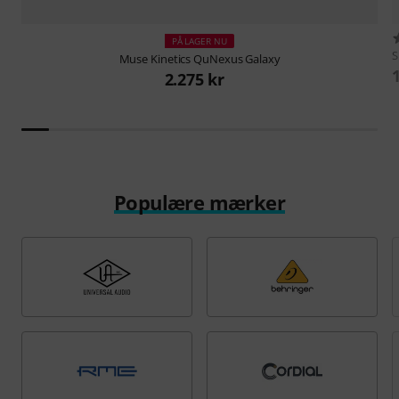
PÅ LAGER NU
S
Muse Kinetics
QuNexus Galaxy
2.275 kr
Populære mærker