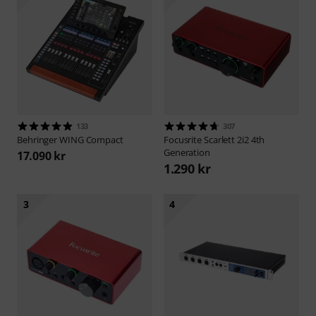
133
307
Behringer
WING Compact
Focusrite
Scarlett 2i2 4th
Generation
17.090 kr
1.290 kr
3
4