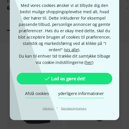
Focusrite
Scarlett Solo 3rd Gen
Behringer
WING Compact
Med vores cookies ønsker vi at tilbyde dig den
666 kr
17.090 kr
bedst mulige shoppingoplevelse med alt, hvad
der hører til. Dette inkluderer for eksempel
passende tilbud, personlige annoncer og gemte
præferencer. Hvis du er okay med dette, skal du
blot acceptere brugen af cookies til præferencer,
statistik og markedsføring ved at klikke på "I
orden!" (
vis alle
).
Du kan til enhver tid trække dit samtykke tilbage
Blow-Outs
via cookie-indstillingerne (
her
)
Lad os gøre det!
Afslå cookies
yderligere informationer
·
Udskriv
Databeskyttelsen