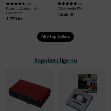
105
883
Focusrite
Scarlett 4i4 4th
ADAM Audio
T7V
Generation
1.666 kr
1.790 kr
Alle Top-Sellers
Populært lige nu