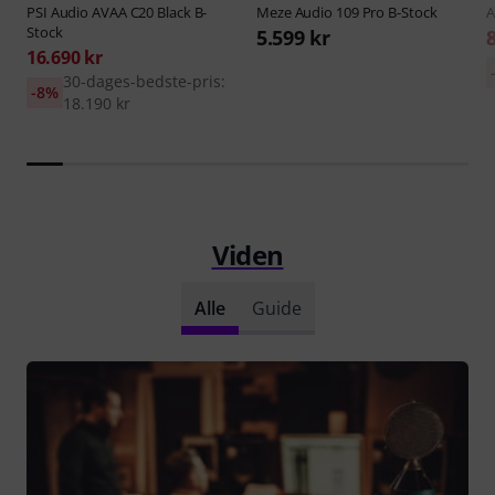
PSI Audio
AVAA C20 Black B-
Meze Audio
109 Pro B-Stock
A
Stock
5.599 kr
16.690 kr
30-dages-bedste-pris:
-8%
18.190 kr
Viden
Alle
Guide