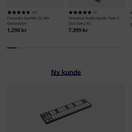
307
50
Focusrite
Scarlett 2i2 4th
Universal Audio
Apollo Twin X
A
Generation
Duo Gen2 AC
1.290 kr
7.399 kr
Ny kunde