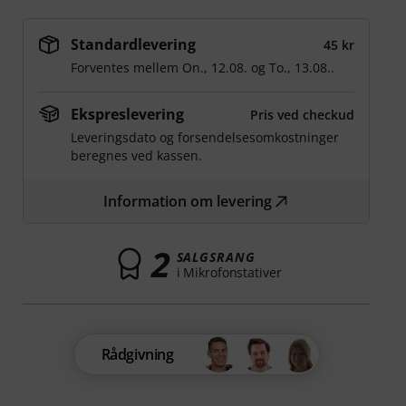
Standardlevering
45 kr
Forventes mellem
On., 12.08.
og
To., 13.08.
.
Ekspreslevering
Pris ved checkud
Leveringsdato og forsendelsesomkostninger
beregnes ved kassen.
Information om levering
2
SALGSRANG
i Mikrofonstativer
Rådgivning