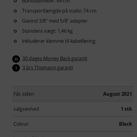
Bunddiameter: 64 cm
Transportlængde på stativ: 74 cm
Gevind 3/8" med 5/8" adapter
Standens vægt: 1,46 kg
Inkluderer klemme til kabelføring
30 dages-Money Back garanti
30
3 års Thomann garanti
3
Fås siden
August 2021
salgsenhed
1 stk
Colour
Black