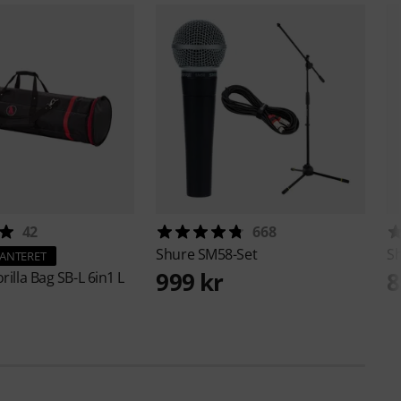
42
668
Shure
SM58-Set
S
RANTERET
999 kr
8
rilla Bag SB-L 6in1 L