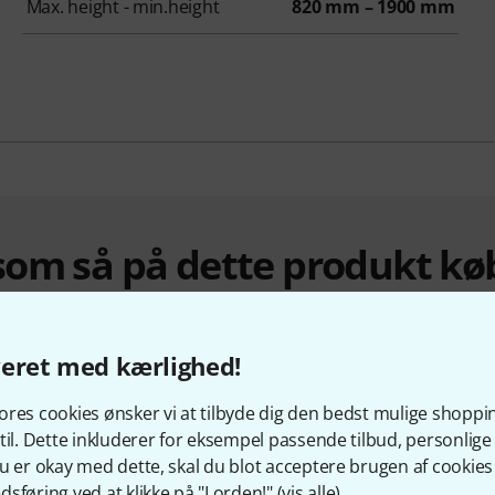
Max. height - min.height
820 mm – 1900 mm
om så på dette produkt kø
veret med kærlighed!
res cookies ønsker vi at tilbyde dig den bedst mulige shoppi
til. Dette inkluderer for eksempel passende tilbud, personli
u er okay med dette, skal du blot acceptere brugen af cookies t
sføring ved at klikke på "I orden!" (
vis alle
).