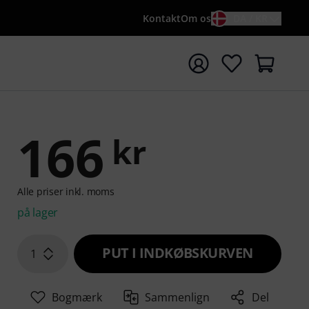
Kontakt
Om os
DA / KR
t søgning med søgeord {searchTerm}
166
kr
Alle priser inkl. moms
på lager
PUT I INDKØBSKURVEN
1
Bogmærk
Sammenlign
Del