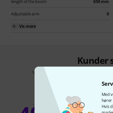
length of the boom
650 mm
Adjustable arm
0
Vis mere
Kunder s
Ser
Med vo
hører 
Hvis d
marked