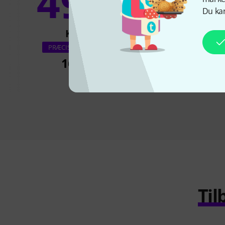
49%
11
Du kan
KØBT
KØBT
Millenium MS
PRÆCIS DENNE VARE
166 kr
129 k
Til