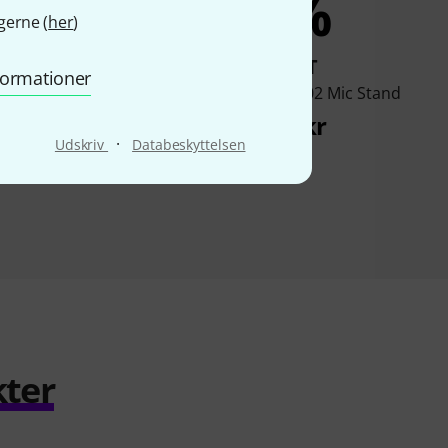
5%
4%
gerne (
her
)
KØBT
KØBT
nformationer
eration Mic Stand
Millenium MS 2002 Mic Stand
77 kr
122 kr
·
Udskriv
Databeskyttelsen
kter