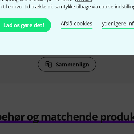
%
7%
 til enhver tid trække dit samtykke tilbage via cookie-indstillin
KØBT
Afslå cookies
yderligere i
Lad os gøre det!
 2003
K&M 210/9 Black
Fun Gen
r
411 kr
Sammenlign
behør og matchende produ