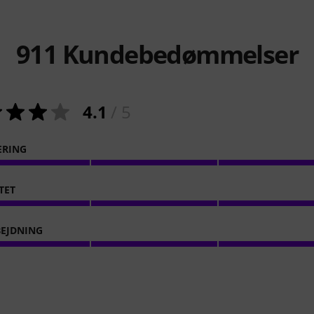
911
Kundebedømmelser
4.1
/ 5
ERING
TET
EJDNING