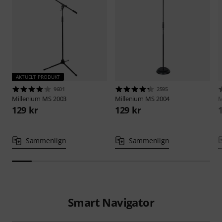
AKTUELT PRODUKT
9601
2595
Millenium
MS 2003
Millenium
MS 2004
M
129 kr
129 kr
Sammenlign
Sammenlign
Smart Navigator