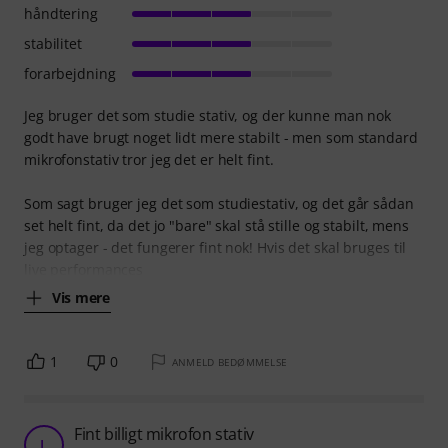
håndtering
stabilitet
forarbejdning
Jeg bruger det som studie stativ, og der kunne man nok
godt have brugt noget lidt mere stabilt - men som standard
mikrofonstativ tror jeg det er helt fint.
Som sagt bruger jeg det som studiestativ, og det går sådan
set helt fint, da det jo "bare" skal stå stille og stabilt, mens
jeg optager - det fungerer fint nok! Hvis det skal bruges til
live performances
Vis mere
1
0
ANMELD BEDØMMELSE
Fint billigt mikrofon stativ
L