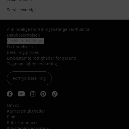
Serviceoversigt
Almindelige forretningsbetingelser
/
Kolofon
Databeskyttelsen
Cookie indstillinger
Fortrydelsesret
Bestilling proces
Lovbestemte rettigheder for garanti
Tilgængelighedserklæring
Fortryd bestilling
Om os
Karrieremuligheder
Blog
Rubrikannoncer
Whistleblower system