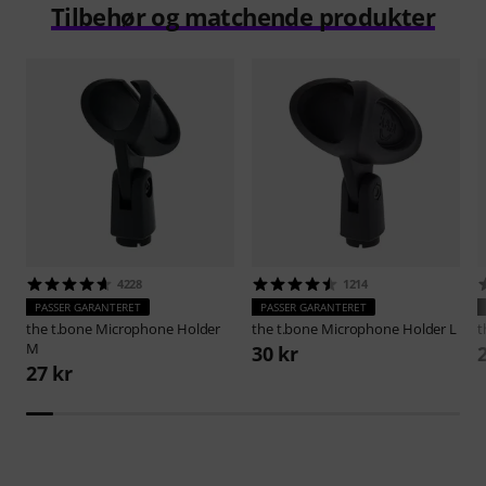
Tilbehør og matchende produkter
4228
1214
PASSER GARANTERET
PASSER GARANTERET
the t.bone
Microphone Holder
the t.bone
Microphone Holder L
t
M
30 kr
27 kr