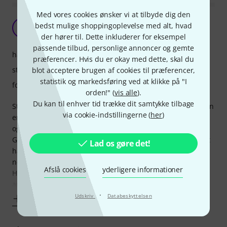
Med vores cookies ønsker vi at tilbyde dig den
Funktionelt, men ikke optimalt
bedst mulige shoppingoplevelse med alt, hvad
L
Lykholt 28.06.2018
der hører til. Dette inkluderer for eksempel
passende tilbud, personlige annoncer og gemte
håndtering
præferencer. Hvis du er okay med dette, skal du
stabilitet
blot acceptere brugen af cookies til præferencer,
statistik og markedsføring ved at klikke på "I
forarbejdning
orden!" (
vis alle
).
Du kan til enhver tid trække dit samtykke tilbage
Stativet er nogenlunde stabilt, men tipper nemt, hvis armen
via cookie-indstillingerne (
her
)
er for langt ude. Det er bedst, hvis det ikke skal pakkes op
og ned for mange gange.
Gevindene til spændeskruerne bliver nemt slidt, så stativet
Lad os gøre det!
har bedst af at stå fast i et øvelokale og ikke pakkes op og
ned til spillejobs.
Afslå cookies
yderligere informationer
Hvis det udelukkende skal bruges i øvelokalet vil jeg
anbefale det pga.
·
Udskriv
Databeskyttelsen
Vis mere