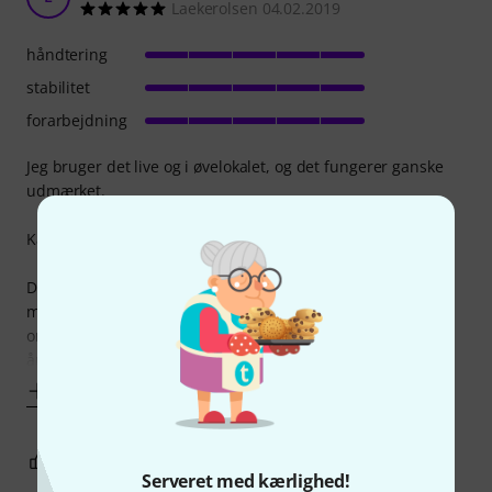
Laekerolsen 04.02.2019
håndtering
stabilitet
forarbejdning
Jeg bruger det live og i øvelokalet, og det fungerer ganske
udmærket.
Kan man få noget bedre, ja, men prisen er mere end fair.
Det ser måske lidt skrøbeligt ud, men det er faktisk meget
mere robust end man skulle tro. Hvis du behandler det
ordentligt, så holder det i lang tid. Jeg har brugt mit i flere
år nu, uden at det er blevet beskadiget. Og
Vis mere
0
0
ANMELD BEDØMMELSE
Serveret med kærlighed!