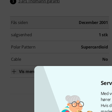
3 års Thomann garanti
3
Fås siden
December 2001
salgsenhed
1 stk
Polar Pattern
Supercardioid
Cable
No
Vis mere
Ser
Med vo
hører 
Hvis d
marked