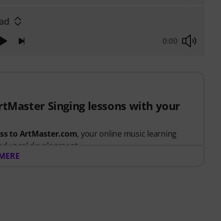
lad
0:00
ArtMaster Singing lessons with your
ess to ArtMaster.com
, your online music learning
nd vocal development.
 MERE
t between 15th July 2026 and 14th October 2026,
 voucher code giving you full access to our premium
 taught by
Stevvi Alexander
, who has worked with
and, Justin Timberlake and Britney Spears
.