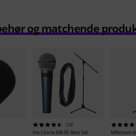
behør og matchende produ
320
the t.bone
MB 85 Beta Set
Millenium
M