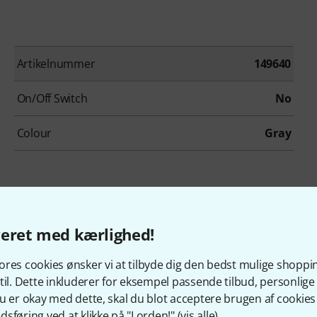
Artikelnummer
149640
On/Off Switch
No
Colour
Gray
veret med kærlighed!
res cookies ønsker vi at tilbyde dig den bedst mulige shoppi
til. Dette inkluderer for eksempel passende tilbud, personli
u er okay med dette, skal du blot acceptere brugen af cookies t
the t.bone MB85 Beta B-Stock
sføring ved at klikke på "I orden!" (
vis alle
).