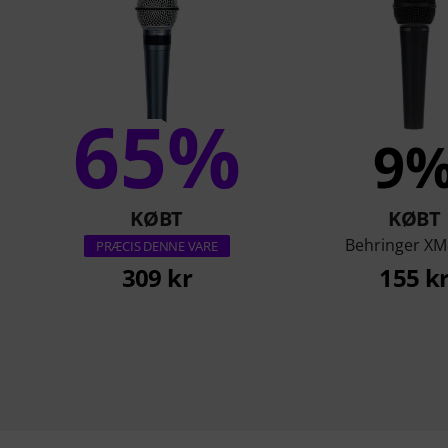
65%
9
KØBT
KØBT
Behringer X
PRÆCIS DENNE VARE
309 kr
155 k