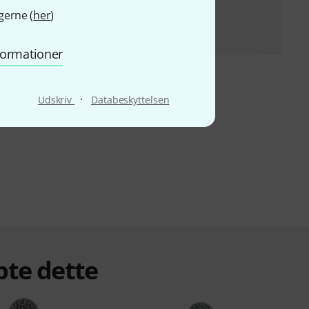
the t.bone MB 85 Beta Set
gerne (
her
)
599 kr
nformationer
·
Udskriv
Databeskyttelsen
bte dette