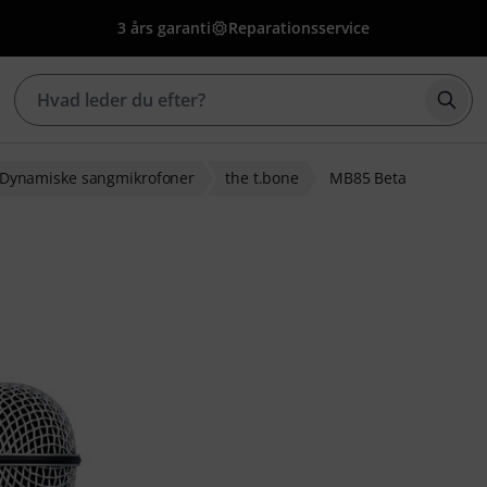
3 års garanti
Reparationsservice
Star
Dynamiske sangmikrofoner
the t.bone
MB85 Beta
ebedømmelser