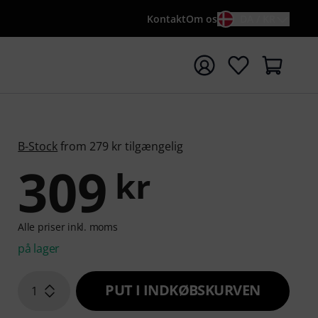
Kontakt
Om os
DA / KR
t søgning med søgeord {searchTerm}
B-Stock
from 279 kr tilgængelig
309
kr
Alle priser inkl. moms
på lager
PUT I INDKØBSKURVEN
1