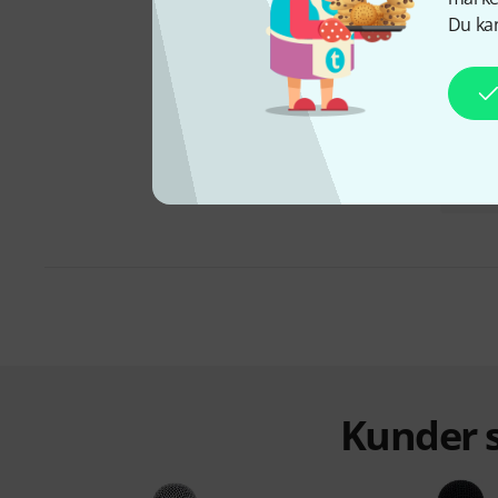
Du kan
Pakker &
tilbud
Kunder s