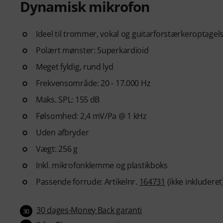
Dynamisk mikrofon
Learn essential singing techn
breathing, vocal control, pitch
exercises to help you develop
Ideel til trommer, vokal og guitarforstærkeroptagel
complete beginner or want to 
Polært mønster: Superkardioid
structured path to becoming a
Meget fyldig, rund lyd
After your order has been shipp
Frekvensområde: 20 - 17.000 Hz
code by email. The subscriptio
Maks. SPL: 155 dB
period.
Følsomhed: 2,4 mV/Pa @ 1 kHz
Uden afbryder
Vægt: 256 g
Inkl. mikrofonklemme og plastikboks
Passende forrude: Artikelnr.
164731
(ikke inkluderet
30 dages-Money Back garanti
30