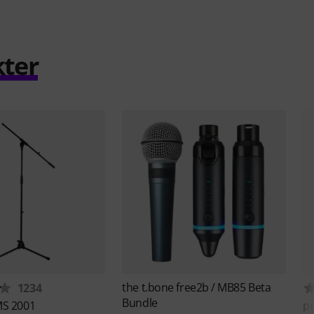
kter
the t.bone
free2b / MB85 Beta
1234
Bundle
S 2001
p