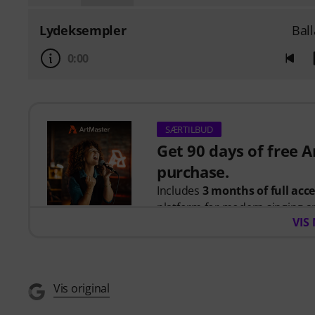
Lydeksempler
Bal
0:00
SÆRTILBUD
Get 90 days of free 
purchase.
Includes
3 months of full acc
platform for modern singing a
VIS
When you purchase this produc
you will receive a free 90-days
Singing for Beginners
course,
Vis original
artists including
Barbra Streis