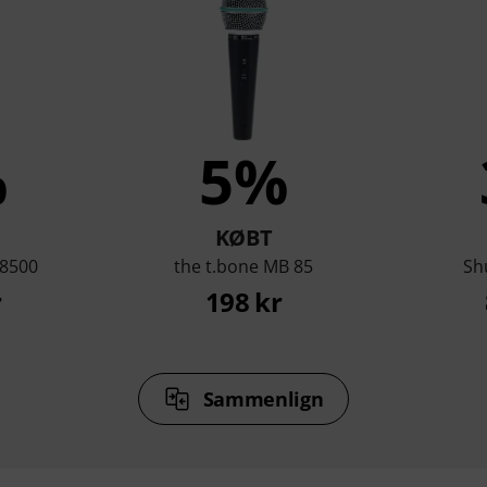
%
5%
KØBT
M8500
the t.bone MB 85
Sh
r
198 kr
Sammenlign