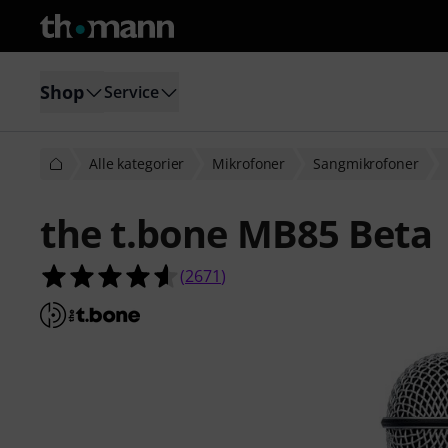
Shop
Service
Alle kategorier
Mikrofoner
Sangmikrofoner
the t.bone MB85 Beta
4.6 ud af 5 stjerner fra 2671 kund
(
2671
)