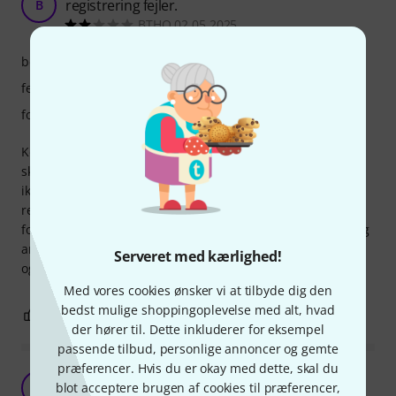
registrering fejler.
B
BTHO 02.05.2025
betjening
features
forarbejdning
Købte dette, da dets mange funktioner var lige, hvad jeg
skulle bruge. Transportknapperner (play, stop etc) virker
ikke på nyeste pro tools, og den guide der følger med til at
registrere produktet er et dødt link. Ikke hvad jeg havde
forventet. Det fungerer pt som keyboard, men that's it. Plug
and play, uden en masse installation at ligegyldige plugins
Serveret med kærlighed!
og registreringer havde været rart.
Med vores cookies ønsker vi at tilbyde dig den
bedst mulige shoppingoplevelse med alt, hvad
0
1
ANMELD BEDØMMELSE
der hører til. Dette inkluderer for eksempel
passende tilbud, personlige annoncer og gemte
præferencer. Hvis du er okay med dette, skal du
Nemt og Effektfuldt
MJ
blot acceptere brugen af cookies til præferencer,