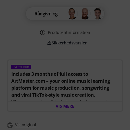
Rådgivning
Producentinformation
Sikkerhedsvarsler
SÆRTILBUD
Includes 3 months of full access to
ArtMaster.com – your online music learning
platform for music production, songwriting
and viral TikTok-style music creation.
When you purchase this studio product, you receive a
VIS MERE
free 3-month voucher worth EUR 59, valid from 15.07.
to 14.10.2026, giving you full access to premium online
courses focused on modern production techniques,
Vis original
beat-making, vocal editing, creative workflows and