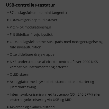
content-ready sound design.
USB-controller-tastatur
37 anslagsfølsomme mini-tangenter
ArtMaster.com – your e-learning partner created with
industry professionals such as Sam Pounds (Chris
Oktavvælgerknap til ti oktaver
Brown, Dr. Dre), Printz Board (Black Eyed Peas, Justin
Pitch- og modulationshjul
Timberlake), and Chris Kasych (Adele, Beck, Pharrell
Frit tildelbar 4-vejs joystick
Williams). Learn from over 500 video lessons designed
for producers, creators and songwriters — covering
Otte anslagsfølsomme MPC-pads med nodegentagelse og
DAW production, mixing fundamentals, arrangement,
fuld niveaufunktion
hooks for TikTok, and essential skills for turning ideas
Otte tildelbare drejeknapper
into release-ready tracks.
NKS-understøttelse af direkte kontrol af over 2000 NKS-
kompatible instrumenter og effekter
OLED-skærm
Arpeggiator med syv spilletilstande, otte taktarter og
justerbart swing
Intern synkronisering med taptempo (30 - 240 BPM) eller
ekstern synkronisering via USB og MIDI
Akkorder og skalaer-tilstand