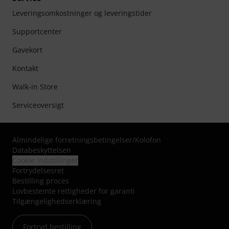
Leveringsomkostninger og leveringstider
Supportcenter
Gavekort
Kontakt
Walk-in Store
Serviceoversigt
Almindelige forretningsbetingelser
/
Kolofon
Databeskyttelsen
Cookie indstillinger
Fortrydelsesret
Bestilling proces
Lovbestemte rettigheder for garanti
Tilgængelighedserklæring
Fortryd bestilling