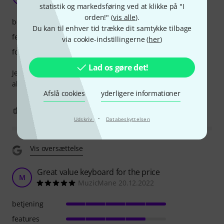
Mads Jul 15.12.2025
statistik og markedsføring ved at klikke på "I
orden!" (
vis alle
).
betjening
Du kan til enhver tid trække dit samtykke tilbage
features
via cookie-indstillingerne (
her
)
forarbejdning
Lad os gøre det!
Jeg er super tilfreds med købet. Midi keyboardet opfylder
alle de krav jeg har. Dog er tangenterne lidt smalle.
Afslå cookies
yderligere informationer
1
0
ANMELD BEDØMMELSE
·
Udskriv
Databeskyttelsen
Vis oversættelse
Great value keyboard for the price
M
MuzicMane 20.12.2022
betjening
features