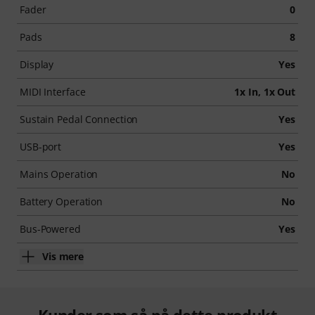
Fader
0
Pads
8
Display
Yes
MIDI Interface
1x In, 1x Out
Sustain Pedal Connection
Yes
USB-port
Yes
Mains Operation
No
Battery Operation
No
Bus-Powered
Yes
Vis mere
Kunder som så på dette produkt