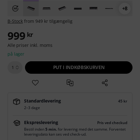
+8
B-Stock
from 949 kr tilgængelig
999
kr
Alle priser inkl. moms
på lager
PUT I INDKØBSKURVEN
1
Standardlevering
45 kr
2–3 dage
Ekspreslevering
Pris ved checkud
Bestil inden
5 min.
for levering med det samme. Forventet
leveringsdato kan ses ved check-ud.