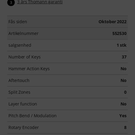
3 års Thomann garanti
3
Fås siden
Oktober 2022
Artikelnummer
552530
salgsenhed
1 stk
Number of Keys
37
Hammer Action Keys
No
Aftertouch
No
Split Zones
0
Layer function
No
Pitch Bend / Modulation
Yes
Rotary Encoder
8