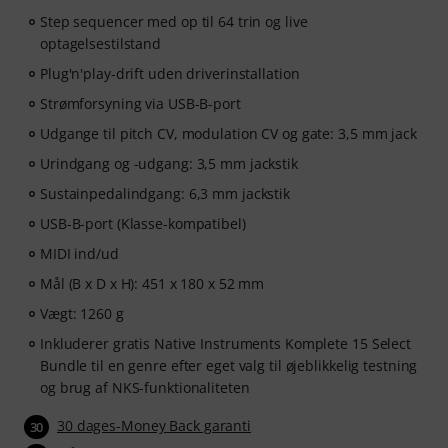
Step sequencer med op til 64 trin og live
optagelsestilstand
Plug'n'play-drift uden driverinstallation
Strømforsyning via USB-B-port
Udgange til pitch CV, modulation CV og gate: 3,5 mm jack
Urindgang og -udgang: 3,5 mm jackstik
Sustainpedalindgang: 6,3 mm jackstik
USB-B-port (Klasse-kompatibel)
MIDI ind/ud
Mål (B x D x H): 451 x 180 x 52 mm
Vægt: 1260 g
Inkluderer gratis Native Instruments Komplete 15 Select
Bundle til en genre efter eget valg til øjeblikkelig testning
og brug af NKS-funktionaliteten
30 dages-Money Back garanti
30