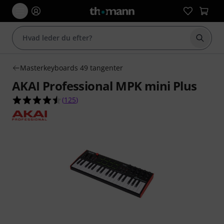
Start 
Masterkeyboards 49 tangenter
AKAI Professional MPK mini Plus
4.5 ud af 5 stjerner fra 125 kundebedømmelser
(
125
)