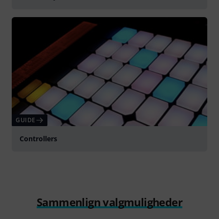
GUIDE
Controllers
Sammenlign valgmuligheder