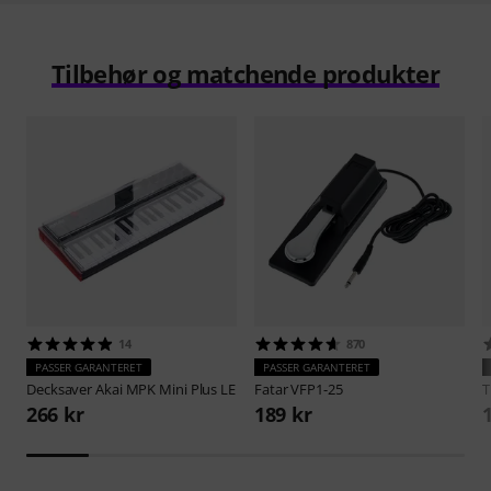
Tilbehør og matchende produkter
14
870
PASSER GARANTERET
PASSER GARANTERET
Decksaver
Akai MPK Mini Plus LE
Fatar
VFP1-25
266 kr
189 kr