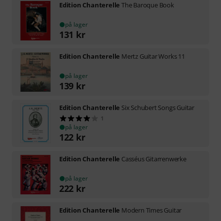
Edition Chanterelle
The Baroque Book
på lager
131
kr
Edition Chanterelle
Mertz Guitar Works 11
på lager
139
kr
Edition Chanterelle
Six Schubert Songs Guitar
1
på lager
122
kr
Edition Chanterelle
Casséus Gitarrenwerke
på lager
222
kr
Edition Chanterelle
Modern Times Guitar