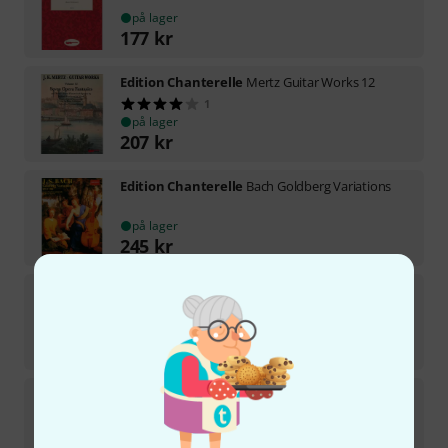
på lager
177
kr
Edition Chanterelle
Mertz Guitar Works 12
1
på lager
207
kr
Edition Chanterelle
Bach Goldberg Variations
på lager
245
kr
Edition Chanterelle
Ramírez Alfonsina y el Mar
på lager
88
kr
Edition Chanterelle
Chanterelle Guitar Anthology
1
på lager