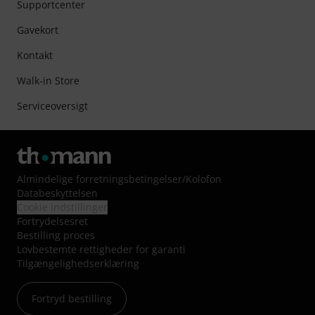
Supportcenter
Gavekort
Kontakt
Walk-in Store
Serviceoversigt
Almindelige forretningsbetingelser
/
Kolofon
Databeskyttelsen
Cookie indstillinger
Fortrydelsesret
Bestilling proces
Lovbestemte rettigheder for garanti
Tilgængelighedserklæring
Fortryd bestilling