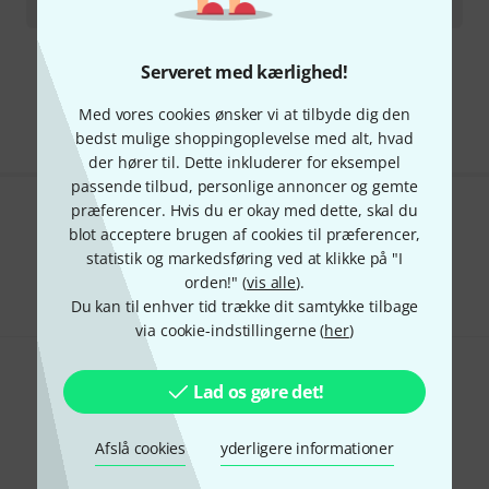
190
kr
Serveret med kærlighed!
Gratis levering fra 1.100 kr
Alle priser er inkl. moms
Med vores cookies ønsker vi at tilbyde dig den
bedst mulige shoppingoplevelse med alt, hvad
der hører til. Dette inkluderer for eksempel
passende tilbud, personlige annoncer og gemte
præferencer. Hvis du er okay med dette, skal du
Kan du lide det du ser?
blot acceptere brugen af cookies til præferencer,
statistik og markedsføring ved at klikke på "I
Del
Hjælp og feedback
orden!" (
vis alle
).
Du kan til enhver tid trække dit samtykke tilbage
via cookie-indstillingerne (
her
)
Lad os gøre det!
Afslå cookies
yderligere informationer
Thomann Newsletter