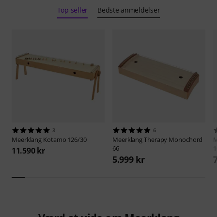
Top seller
Bedste anmeldelser
3
6
Meerklang
Kotamo 126/30
Meerklang
Therapy Monochord
M
66
1
11.590 kr
5.999 kr