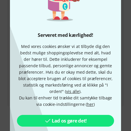
spørgsmål eller problemer efter dit køb.
Hav dit kundenummer parat
Åbningstider (CEST - Centraleuropæisk
Serveret med kærlighed!
sommertid)
Med vores cookies ønsker vi at tilbyde dig den
Aftal opringning
bedst mulige shoppingoplevelse med alt, hvad
der hører til. Dette inkluderer for eksempel
Flere kontaktmuligheder
passende tilbud, personlige annoncer og gemte
præferencer. Hvis du er okay med dette, skal du
blot acceptere brugen af cookies til præferencer,
Returvare
statistik og markedsføring ved at klikke på "I
orden!" (
vis alle
).
All kontakter
Du kan til enhver tid trække dit samtykke tilbage
via cookie-indstillingerne (
her
)
Lad os gøre det!
Se mere