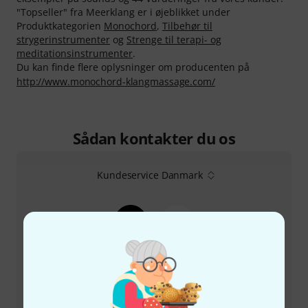
"Topseller" fra Meerklang er i øjeblikket under
Produktkategorien
Monochord
,
Tilbehør til
strygerinstrumenter
og
Strenge til terapi- og
meditationsinstrumenter
.
Du kan finde flere oplysninger om producenten på
http://www.monochord-klangmassage.com/
Sådan kontakter du os
Kundeservice Danmark
+45-78150202
Vores kundeservice står klar til at hjælpe, hvis du har