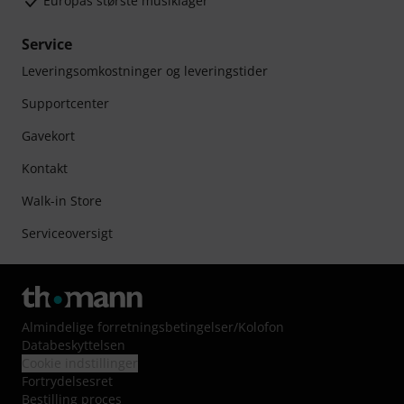
Europas største musiklager
Service
Leveringsomkostninger og leveringstider
Supportcenter
Gavekort
Kontakt
Walk-in Store
Serviceoversigt
Almindelige forretningsbetingelser
/
Kolofon
Databeskyttelsen
Cookie indstillinger
Fortrydelsesret
Bestilling proces