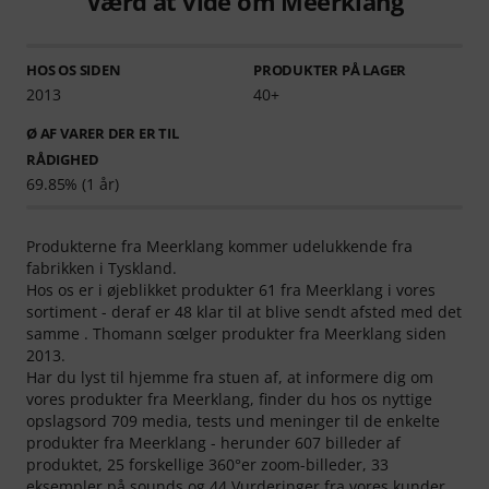
Værd at vide om Meerklang
HOS OS SIDEN
PRODUKTER PÅ LAGER
2013
40+
Ø AF VARER DER ER TIL
RÅDIGHED
69.85% (1 år)
Produkterne fra Meerklang kommer udelukkende fra
fabrikken i Tyskland.
Hos os er i øjeblikket produkter 61 fra Meerklang i vores
sortiment - deraf er 48 klar til at blive sendt afsted med det
samme . Thomann sœlger produkter fra Meerklang siden
2013.
Har du lyst til hjemme fra stuen af, at informere dig om
vores produkter fra Meerklang, finder du hos os nyttige
opslagsord 709 media, tests und meninger til de enkelte
produkter fra Meerklang - herunder 607 billeder af
produktet, 25 forskellige 360°er zoom-billeder, 33
eksempler på sounds og 44 Vurderinger fra vores kunder.