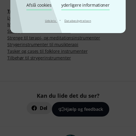
Afslå cookies
yderligere informationer
Traditionelle instrumenter
Lyrer og harper til børn
·
Udskriv
Databeskyttelsen
Monochord
Strenge til folkloreinstrumenter
Strenge til terapi- og meditationsinstrumenter
Strygerinstrumenter til musikterapi
Tasker og cases til folklore instrumenter
Tilbehør til strygerinstrumenter
Kan du lide det du ser?
Del
Hjælp og feedback