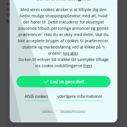
service som vores kompetente fagfolk, reperaturservice og
meget mere.
Med vores cookies ønsker vi at tilbyde dig den
Du kan finde flere oplysninger om producenten på
bedst mulige shoppingoplevelse med alt, hvad
http://www.mipro-germany.de
der hører til. Dette inkluderer for eksempel
passende tilbud, personlige annoncer og gemte
præferencer. Hvis du er okay med dette, skal du
blot acceptere brugen af cookies til præferencer,
Sådan kontakter du os
statistik og markedsføring ved at klikke på "I
orden!" (
vis alle
).
Du kan til enhver tid trække dit samtykke tilbage
Kundeservice Danmark
via cookie-indstillingerne (
her
)
Lad os gøre det!
Afslå cookies
yderligere informationer
+45-78150202
Vores kundeservice står klar til at hjælpe, hvis du har
·
Udskriv
Databeskyttelsen
spørgsmål eller problemer efter dit køb.