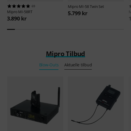
69
Mipro
MI-58 Twin Set
Mipro
MI-58RT
M
5.799 kr
3.890 kr
Mipro Tilbud
Blow-Outs
Aktuelle tilbud