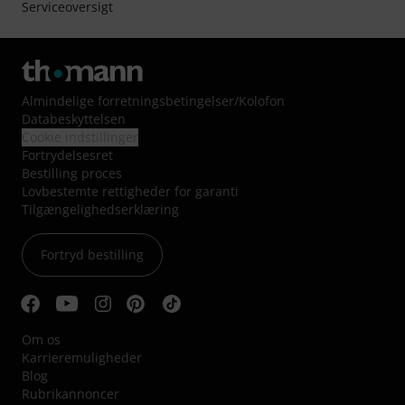
Serviceoversigt
Almindelige forretningsbetingelser
/
Kolofon
Databeskyttelsen
Cookie indstillinger
Fortrydelsesret
Bestilling proces
Lovbestemte rettigheder for garanti
Tilgængelighedserklæring
Fortryd bestilling
Om os
Karrieremuligheder
Blog
Rubrikannoncer