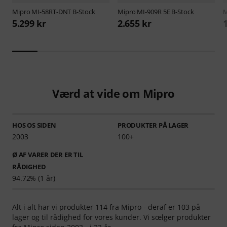
Mipro
MI-58RT-DNT B-Stock
Mipro
MI-909R 5E B-Stock
M
5.299 kr
2.655 kr
Værd at vide om Mipro
HOS OS SIDEN
PRODUKTER PÅ LAGER
2003
100+
Ø AF VARER DER ER TIL
RÅDIGHED
94.72% (1 år)
Alt i alt har vi produkter 114 fra Mipro - deraf er 103 på
lager og til rådighed for vores kunder. Vi sœlger produkter