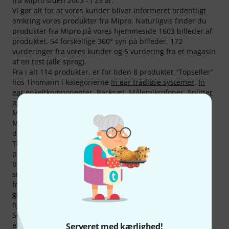
fra Mipro siden 2003 - i 23 år.
Vi gør alt for at vores kunder bliver informeret ordentligt
omkring vores produkter fra Mipro. Naturligvis finder du
produkter fra Mipro på vores hjemmeside 1603 billeder af
produktet, 54 forskellige 360° syn på billeder, 172
vurderinger fra vores kunder og 5 vurdering fra et magasin
af en test (alle sprog).
Fra i alt 114 produkter, er for tiden 8 produktet "Topseller"
hos Thomann i kategorierne
In ear trådløse systemer
,
In
ear enkeltkomponenter
,
Racksæt
,
Målemikrofoner
,
Splitter
og Combiner
og
Antennekabel
.
Mipro yder på der produkter normalt kun 2 års garanti.
Men med den ekstra et års års garanti fra Thomann, har
du en ekstra "sikkerhed" oveni.
Thomann er også den billigste, når det drejer sig om
produkter fra Mipro. Thomann er nœsten altid den
billigste - billigere end de fleste udbydere. Alene i de
sidste 3 måneder har vi sat priserne ned på 22 produkter
fra Mipro. Glem ikke at se på vores hjemmeside vores
geniale set-tilbud også er Creative Bundles på vores
hjemmeside.
Selvfølgelig har vi også på produkter fra Mipro vores
eksklusive 30-dages-penge garanti, 3 års garanti og ekstra
Serveret med kærlighed!