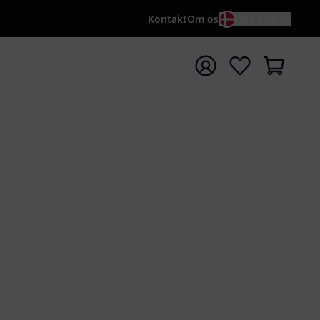
Kontakt
Om os
DA / KR
t søgning med søgeord {searchTerm}