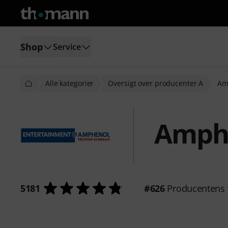
Shop
Service
Alle kategorier
Oversigt over producenter A
Am
Amph
5181
#626
Producentens 