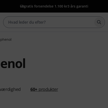
gratis forsendelse 1.100 kr
3 års garanti
Star
phenol
enol
værdighed
60+
produkter