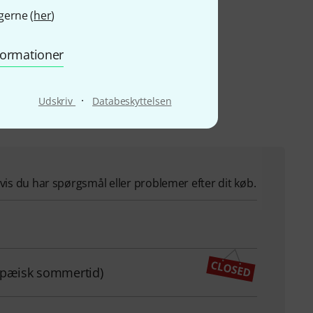
aranti, 3 års garanti og
gerne (
her
)
nformationer
·
Udskriv
Databeskyttelsen
hvis du har spørgsmål eller problemer efter dit køb.
ropæisk sommertid)