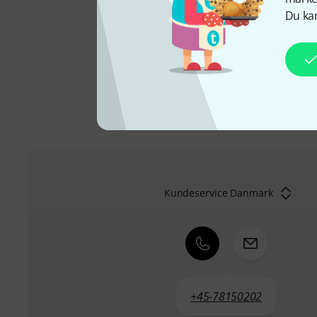
Selvfølgelig har vi også 
Du kan
ekstra service som vores
Du kan finde flere oplys
Kundeservice Danmark
+45-78150202