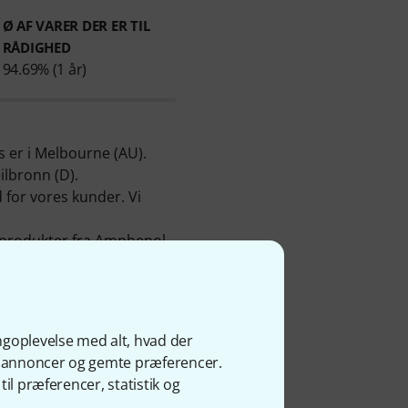
Ø AF VARER DER ER TIL
RÅDIGHED
94.69% (1 år)
s er i Melbourne (AU).
lbronn (D).
d for vores kunder. Vi
 produkter fra Amphenol -
inger fra vores kunder.
e
Phono stik/ -bøsninger
,
tik/ -bøsninger 6,3mm
.
produkter fra Amphenol
ngoplevelse med alt, hvad der
ge annoncer og gemte præferencer.
 vil dermed yde vores
il præferencer, statistik og