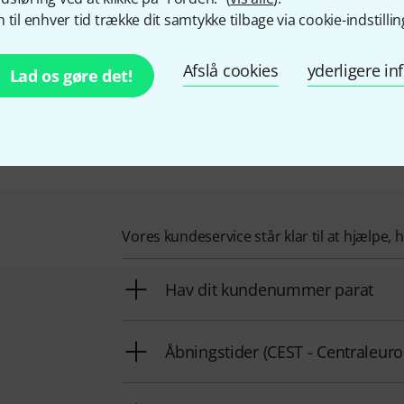
på produkter fra Amphenol vores eksklusive 30-dages-penge g
 til enhver tid trække dit samtykke tilbage via cookie-indstillin
 kompetente fagfolk, reperaturservice og meget mere.
ninger om producenten på
http://www.amphenolaudio.com
Afslå cookies
yderligere i
Lad os gøre det!
Sådan kontakter du os
Vores kundeservice står klar til at hjælpe, 
Hav dit kundenummer parat
Åbningstider (CEST - Centraleu