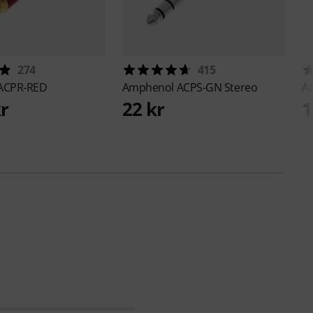
274
415
ACPR-RED
Amphenol
ACPS-GN Stereo
A
kr
22 kr
1