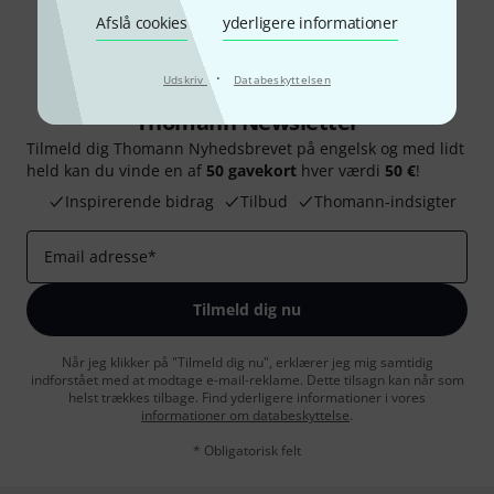
Afslå cookies
yderligere informationer
·
Udskriv
Databeskyttelsen
Thomann Newsletter
Tilmeld dig Thomann Nyhedsbrevet på engelsk og med lidt
held kan du vinde en af
50 gavekort
hver værdi
50 €
!
Inspirerende bidrag
Tilbud
Thomann-indsigter
Email adresse
*
Tilmeld dig nu
Når jeg klikker på "Tilmeld dig nu", erklærer jeg mig samtidig
indforstået med at modtage e-mail-reklame. Dette tilsagn kan når som
helst trækkes tilbage. Find yderligere informationer i vores
informationer om databeskyttelse
.
* Obligatorisk felt