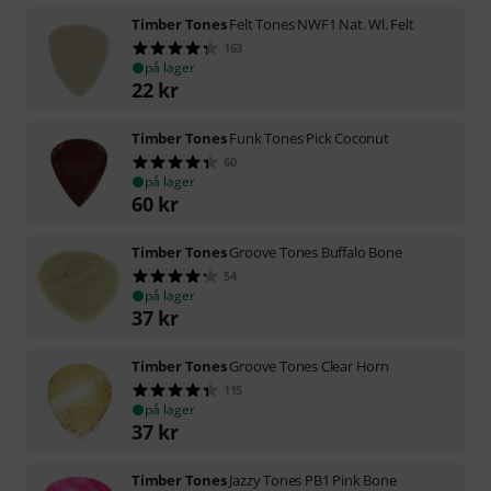
Timber Tones
Felt Tones NWF1 Nat. Wl. Felt
163
på lager
22
kr
Timber Tones
Funk Tones Pick Coconut
60
på lager
60
kr
Timber Tones
Groove Tones Buffalo Bone
54
på lager
37
kr
Timber Tones
Groove Tones Clear Horn
115
på lager
37
kr
Timber Tones
Jazzy Tones PB1 Pink Bone