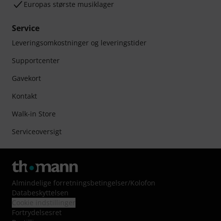
Europas største musiklager
Service
Leveringsomkostninger og leveringstider
Supportcenter
Gavekort
Kontakt
Walk-in Store
Serviceoversigt
Almindelige forretningsbetingelser
/
Kolofon
Databeskyttelsen
Cookie indstillinger
Fortrydelsesret