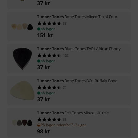
37
kr
Timber Tones
Bone Tones Mixed Tin of Four
38
på lager
151
kr
Timber Tones
Blues Tones TAE1 African Ebony
120
på lager
37
kr
Timber Tones
Bone Tones BO1 Buffalo Bone
71
på lager
37
kr
Timber Tones
Felt Tones Mixed Ukulele
68
På lager indenfor 2–3 uger
98
kr