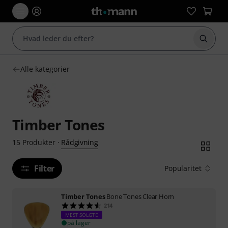
Start 
Alle kategorier
Timber Tones
Rådgivning
15
Produkter
·
Filter
Popularitet
Timber Tones
Bone Tones Clear Horn
214
MEST SOLGTE
på lager