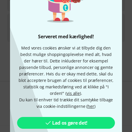
37
kr
Timber Tones
Burma Paduak
78
På lager indenfor 2–3 uger
37
kr
Serveret med kærlighed!
Med vores cookies ønsker vi at tilbyde dig den
bedst mulige shoppingoplevelse med alt, hvad
Gratis levering fra 1.100 kr
der hører til. Dette inkluderer for eksempel
Alle priser er inkl. moms
passende tilbud, personlige annoncer og gemte
præferencer. Hvis du er okay med dette, skal du
blot acceptere brugen af cookies til præferencer,
statistik og markedsføring ved at klikke på "I
orden!" (
vis alle
).
Kan du lide det du ser?
Du kan til enhver tid trække dit samtykke tilbage
via cookie-indstillingerne (
her
)
Del
Hjælp og feedback
Lad os gøre det!