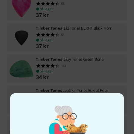
68
på lager
37
kr
Timber Tones
Jazz Tones BLKH1 Black Horn
61
på lager
37
kr
Timber Tones
Jazzy Tones Green Bone
163
på lager
34
kr
Timber Tones
Leather Tones Box of Four
44
på lager
113
kr
Timber Tones
Leather Tones BL1 Black Lthr.
119
på lager