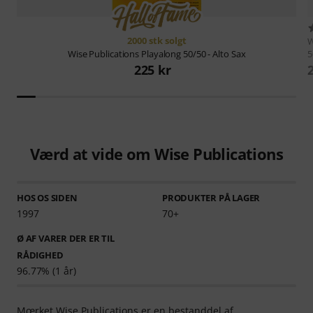
2000 stk solgt
W
5
Wise Publications
Playalong 50/50 - Alto Sax
225 kr
Værd at vide om Wise Publications
HOS OS SIDEN
PRODUKTER PÅ LAGER
1997
70+
Ø AF VARER DER ER TIL
RÅDIGHED
96.77% (1 år)
Mœrket Wise Publications er en bestanddel af