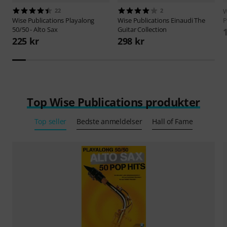
22
2
W
Wise Publications
Playalong
Wise Publications
Einaudi The
P
50/50 - Alto Sax
Guitar Collection
225 kr
298 kr
Top Wise Publications produkter
Top seller
Bedste anmeldelser
Hall of Fame