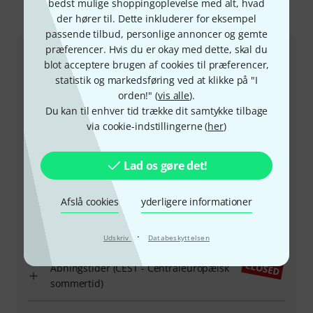
bedst mulige shoppingoplevelse med alt, hvad
der hører til. Dette inkluderer for eksempel
Sådan kontakter du os
passende tilbud, personlige annoncer og gemte
præferencer. Hvis du er okay med dette, skal du
Kundeservice Danmark
blot acceptere brugen af cookies til præferencer,
statistik og markedsføring ved at klikke på "I
orden!" (
vis alle
).
Du kan til enhver tid trække dit samtykke tilbage
via cookie-indstillingerne (
her
)
+45-78150202
Lad os gøre det!
Vores kundeservice står klar til at hjælpe, hvis du har
spørgsmål eller problemer efter dit køb.
Afslå cookies
yderligere informationer
Hav dit kundenummer parat
·
Udskriv
Databeskyttelsen
Åbningstider (CEST - Centraleuropæisk
sommertid)