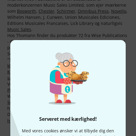
moderkonzernen Music Sales Limited, som ejer mœrkerne
som
Bosworth
,
Chester
,
Schirmer
,
Omnibus Press
,
Novello
,
Wilhelm Hansen, J. Curwen, Union Musicales Ediciones,
Editions Musicales Francaises, Lick Library og naturligvis
Music Sales
.
Hos Thomann finder du produkter 72 fra Wise Publications
- deraf 71 klar til at blive sendt til vores kunder . Vi sœlger
produkter fra Wise Publications siden 1997 - i 29 år.
Som sagt er produkterne 24 fra Wise Publications
"Topseller" hos Thomann i kategorierne
Sangbøger for
klaver
,
Videregående litteratur til guitar
,
Tabeller for greb
,
Klassiske noder til guitar
,
Sangbøger for klarinet
,
Andre
sangbøger
og
Tabulaturer til guitar
.
Vores favorit "Topseller" hedder
Wise Publications
Playalong 50/50 - Alto Sax
. Det total hotteste Produkt fra
Wise Publications er
Wise Publications AC/DC Definitive
Songbook
. Dette produkt blev mere end 2.000 gange købt
hos os.
Du kan finde flere oplysninger om producenten på
Serveret med kærlighed!
http://www.wisepublications.biz
Med vores cookies ønsker vi at tilbyde dig den