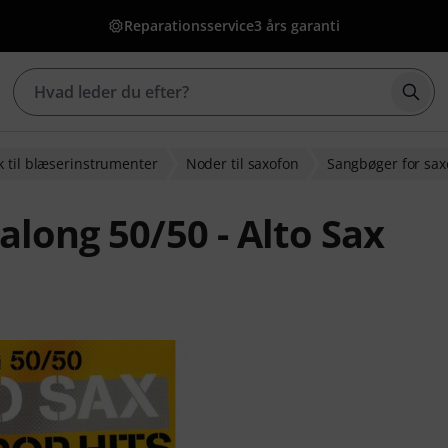
Reparationsservice
3 års garanti
Star
 til blæserinstrumenter
Noder til saxofon
Sangbøger for sax
along 50/50 - Alto Sax
edømmelser