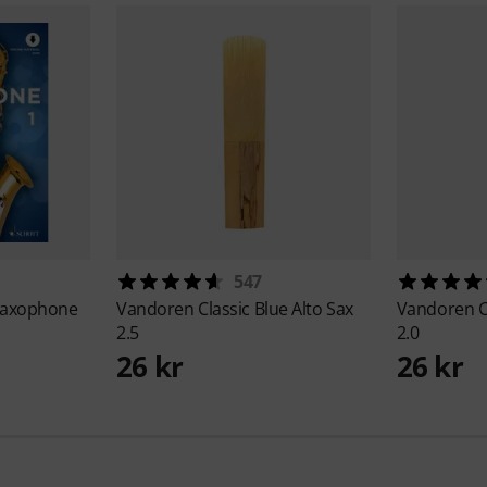
547
 Saxophone
Vandoren
Classic Blue Alto Sax
Vandoren
C
2.5
2.0
26 kr
26 kr