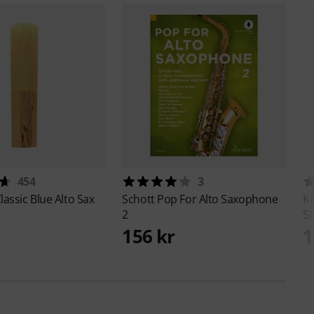
454
3
lassic Blue Alto Sax
Schott
Pop For Alto Saxophone
K
2
S
156 kr
1