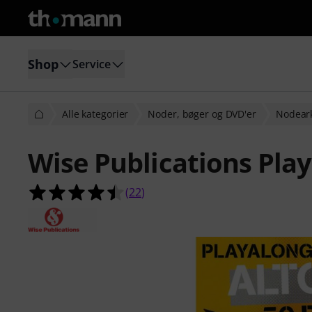
Shop
Service
Alle kategorier
Noder, bøger og DVD'er
Nodeark
Wise Publications Play
4.5 ud af 5 stjerner fra 22 kundeb
(
22
)