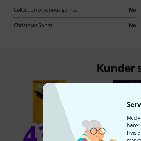
Collection of various genres
No
Christmas Songs
No
Kunder s
Ser
Med vo
43%
hører 
8
Hvis d
marked