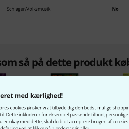
Schlager/Volksmusik
No
om så på dette produkt kø
veret med kærlighed!
res cookies ønsker vi at tilbyde dig den bedst mulige shoppi
til. Dette inkluderer for eksempel passende tilbud, personli
%
4%
u er okay med dette, skal du blot acceptere brugen af cookies t
sføring ved at klikke på "I orden!" (
vis alle
).