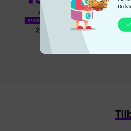
Du kan
KØBT
KØBT
Hal Leonard 50 S
PRÆCIS DENNE VARE
Should Sa
225 kr
160 k
Til