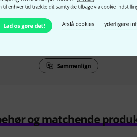
 til enhver tid trække dit samtykke tilbage via cookie-indstillin
KØBT
ongs You
Musikverlag Hildner 100 Hits
Alfred 
Afslå cookies
yderligere i
Lad os gøre det!
x.
für Bb & Eb
Ultimate
r
262 kr
Sammenlign
behør og matchende produ