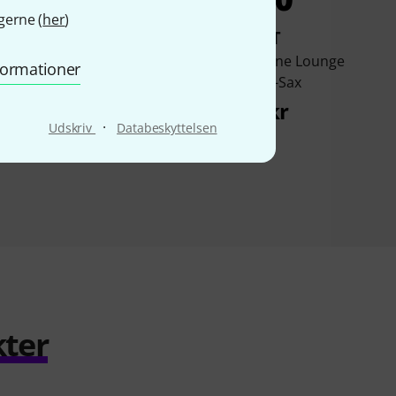
gerne (
her
)
KØBT
KØBT
Music Publishing
Schott Saxophone Lounge
nformationer
 Movie Solos A-Sax
Best Of A-Sax
235 kr
215 kr
·
Udskriv
Databeskyttelsen
kter