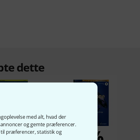
bte dette
ngoplevelse med alt, hvad der
ge annoncer og gemte præferencer.
4%
3%
il præferencer, statistik og