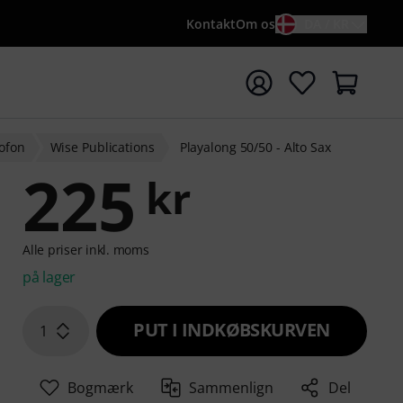
Kontakt
Om os
DA / KR
t søgning med søgeord {searchTerm}
ofon
Wise Publications
Playalong 50/50 - Alto Sax
225
kr
Alle priser inkl. moms
på lager
PUT I INDKØBSKURVEN
1
Bogmærk
Sammenlign
Del