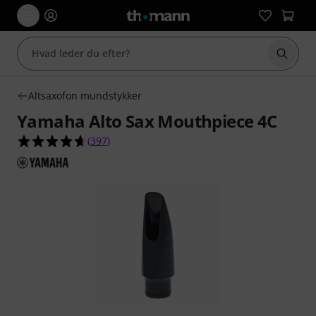
Start 
Altsaxofon mundstykker
Yamaha Alto Sax Mouthpiece 4C
4.6 ud af 5 stjerner fra 397 kundebedømmelser
(
397
)