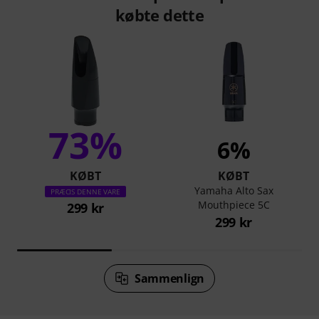
købte dette
73%
6%
KØBT
KØBT
Yamaha Alto Sax
PRÆCIS DENNE VARE
Mouthpiece 5C
299 kr
299 kr
Sammenlign