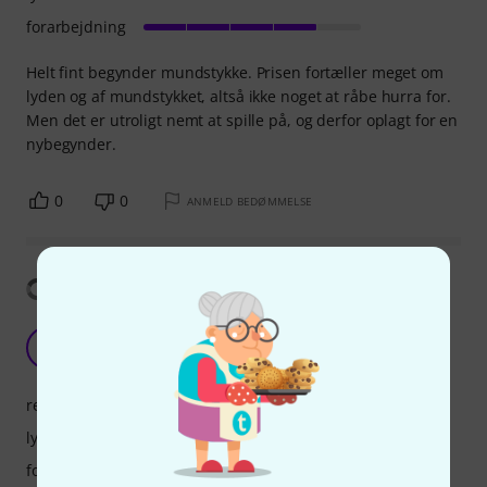
forarbejdning
Helt fint begynder mundstykke. Prisen fortæller meget om
lyden og af mundstykket, altså ikke noget at råbe hurra for.
Men det er utroligt nemt at spille på, og derfor oplagt for en
nybegynder.
0
0
ANMELD BEDØMMELSE
Vis oversættelse
Apparently essential
C
CoorEastReviewer 12.12.2018
respons
lyd
forarbejdning