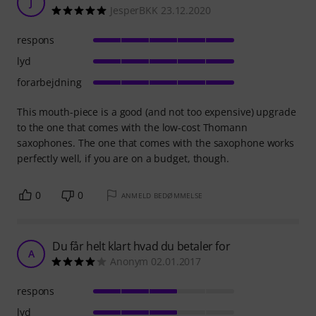
J
JesperBKK 23.12.2020
respons
lyd
forarbejdning
This mouth-piece is a good (and not too expensive) upgrade
to the one that comes with the low-cost Thomann
saxophones. The one that comes with the saxophone works
perfectly well, if you are on a budget, though.
0
0
ANMELD BEDØMMELSE
Du får helt klart hvad du betaler for
A
Anonym 02.01.2017
respons
lyd