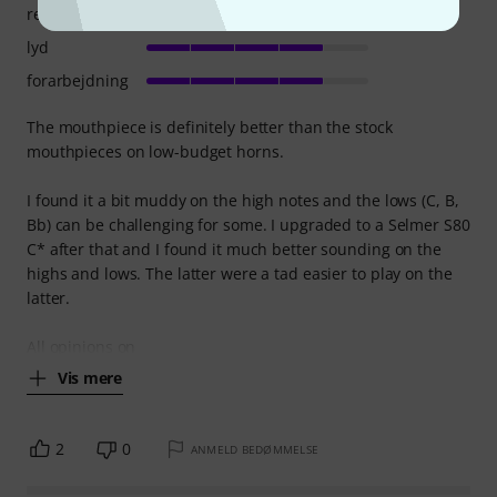
respons
lyd
forarbejdning
The mouthpiece is definitely better than the stock
mouthpieces on low-budget horns.
I found it a bit muddy on the high notes and the lows (C, B,
Bb) can be challenging for some. I upgraded to a Selmer S80
C* after that and I found it much better sounding on the
highs and lows. The latter were a tad easier to play on the
latter.
All opinions on
Vis mere
2
0
ANMELD BEDØMMELSE