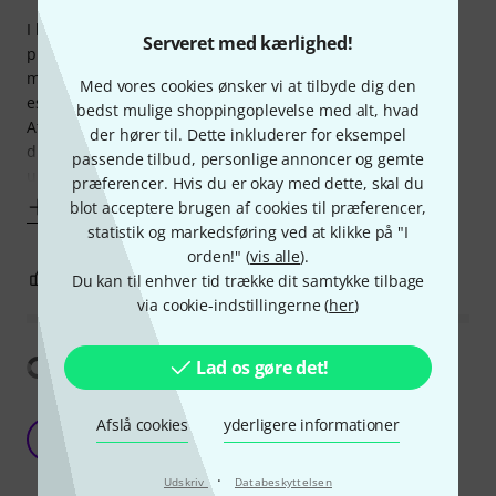
I bought an inexpensive saxophone on which to learn to
Serveret med kærlighed!
play. Almost all reviews on the web said that the
mouthpieces were not good and a decent mouthpiece was
Med vores cookies ønsker vi at tilbyde dig den
essential. This was the highly recommended replacement.
bedst mulige shoppingoplevelse med alt, hvad
After playing for a year or so I can't say that it made much
der hører til. Dette inkluderer for eksempel
difference to me - I could have saved myself ¤30. I am
passende tilbud, personlige annoncer og gemte
unable to take away any stars for
præferencer. Hvis du er okay med dette, skal du
Vis mere
blot acceptere brugen af cookies til præferencer,
statistik og markedsføring ved at klikke på "I
orden!" (
vis alle
).
6
0
ANMELD BEDØMMELSE
Du kan til enhver tid trække dit samtykke tilbage
via cookie-indstillingerne (
her
)
Vis oversættelse
Lad os gøre det!
Better than the stock mouthpiece on cheap
Afslå cookies
yderligere informationer
horns
L
lazarov 26.01.2019
·
Udskriv
Databeskyttelsen