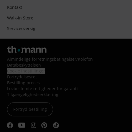
Kontakt
Walk-in Store
Serviceoversigt
Almindelige forretningsbetingelser
/
Kolofon
Databeskyttelsen
Cookie indstillinger
Fortrydelsesret
Bestilling proces
Lovbestemte rettigheder for garanti
Tilgængelighedserklæring
Fortryd bestilling