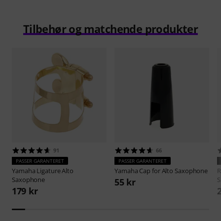
Tilbehør og matchende produkter
91
66
PASSER GARANTERET
PASSER GARANTERET
Yamaha
Ligature Alto
Yamaha
Cap for Alto Saxophone
R
Saxophone
S
55 kr
179 kr