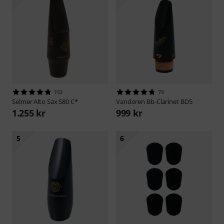
153
78
Selmer
Alto Sax S80 C*
Vandoren
Bb-Clarinet BD5
1.255 kr
999 kr
5
6