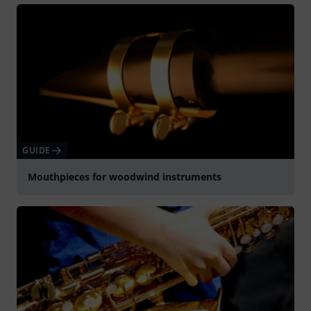
GUIDE
Mouthpieces for woodwind instruments