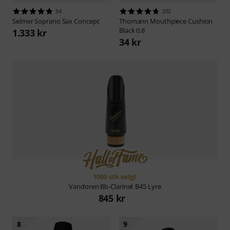
54
252
Selmer
Soprano Sax Concept
Thomann
Mouthpiece Cushion
Black 0.8
1.333 kr
34 kr
1000 stk solgt
Vandoren
Bb-Clarinet B45 Lyre
845 kr
8
9