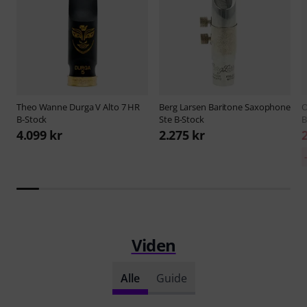
Theo Wanne
Durga V Alto 7 HR
Berg Larsen
Baritone Saxophone
O
B-Stock
Ste B-Stock
B
4.099 kr
2.275 kr
Viden
Alle
Guide