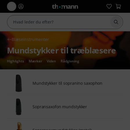
Start 
Blæseinstrumenter
Mundstykker til træblæsere
Highlights
Mærker
Viden
Rådgivning
Mundstykker til sopranino saxophon
Sopransaxofon mundstykker