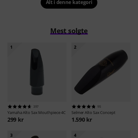
Alt i denne kategori
Mest solgte
1
2
397
95
Yamaha
Alto Sax Mouthpiece 4C
Selmer
Alto Sax Concept
299 kr
1.590 kr
3
4