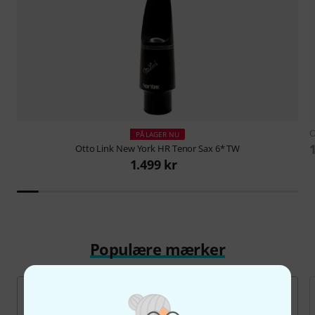
PÅ LAGER NU
Otto Link
New York HR Tenor Sax 6* TW
1.499 kr
Populære mærker