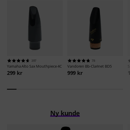
397
78
Yamaha
Alto Sax Mouthpiece 4C
Vandoren
Bb-Clarinet BD5
S
299 kr
999 kr
Ny kunde