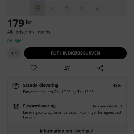
179
kr
Alle priser inkl. moms
på lager
PUT I INDKØBSKURVEN
1
Standardlevering
45 kr
Forventes mellem
On., 12.08.
og
To., 13.08.
.
Ekspreslevering
Pris ved checkud
Leveringsdato og forsendelsesomkostninger beregnes ved
kassen.
Information om levering