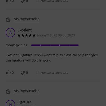
0
0
ANMELD BEDØMMELSE
Vis oversættelse
Excelent
A
anonymous2 09.06.2020
forarbejdning
Excelent Ligature! If you want to play classical or jazz styles,
this ligature will do the work.
0
0
ANMELD BEDØMMELSE
Vis oversættelse
Ligature
N