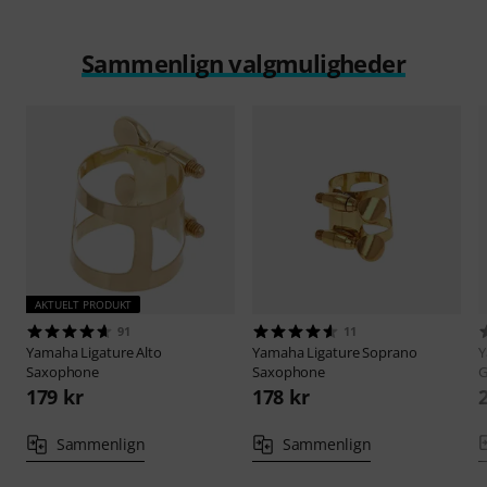
Sammenlign valgmuligheder
AKTUELT PRODUKT
91
11
Yamaha
Ligature Alto
Yamaha
Ligature Soprano
Saxophone
Saxophone
G
179 kr
178 kr
Sammenlign
Sammenlign