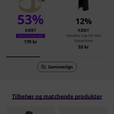
53%
12%
KØBT
KØBT
Yamaha Cap for Alto
PRÆCIS DENNE VARE
Saxophone
179 kr
55 kr
Sammenlign
Tilbehør og matchende produkter