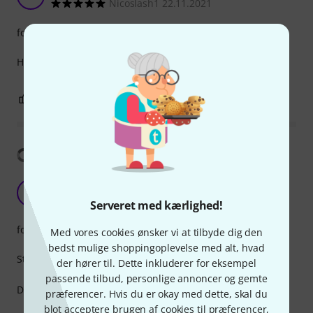
Nicoslash1 22.11.2021
forarbejdning
Houd riet perfect op plaats
0
0
ANMELD BEDØMMELSE
Vis oversættelse
Standard
J
jm3035 14.04.2020
Serveret med kærlighed!
forarbejdning
Med vores cookies ønsker vi at tilbyde dig den
bedst mulige shoppingoplevelse med alt, hvad
Standard Yamaha ligature.
der hører til. Dette inkluderer for eksempel
passende tilbud, personlige annoncer og gemte
Does the job for beginners and is cheap enough.
præferencer. Hvis du er okay med dette, skal du
blot acceptere brugen af cookies til præferencer,