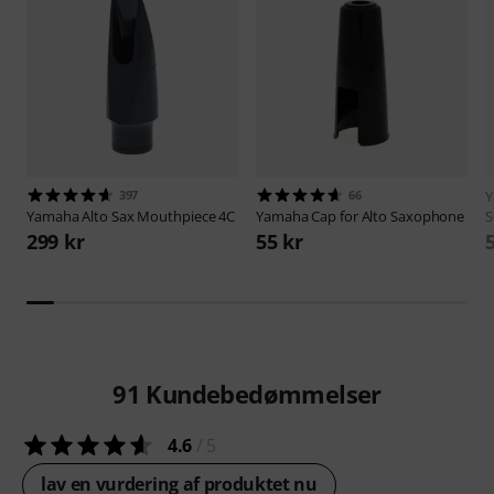
397
66
Yamaha
Alto Sax Mouthpiece 4C
Yamaha
Cap for Alto Saxophone
S
299 kr
55 kr
91
Kundebedømmelser
4.6
/ 5
lav en vurdering af produktet nu