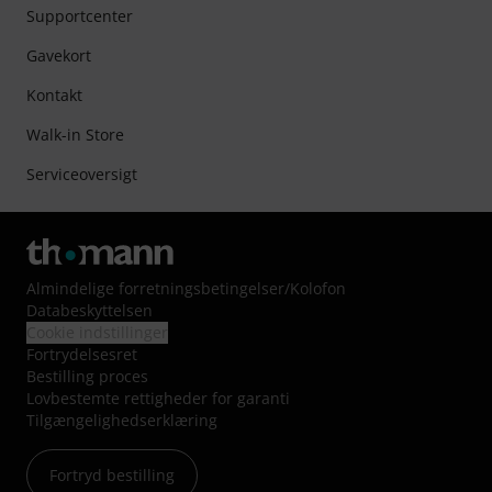
Supportcenter
Gavekort
Kontakt
Walk-in Store
Serviceoversigt
Almindelige forretningsbetingelser
/
Kolofon
Databeskyttelsen
Cookie indstillinger
Fortrydelsesret
Bestilling proces
Lovbestemte rettigheder for garanti
Tilgængelighedserklæring
Fortryd bestilling