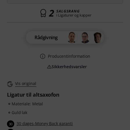
2
SALGSRANG
i Ligaturer og kapper
Rådgivning
Producentinformation
Sikkerhedsvarsler
Vis original
Ligatur til altsaxofon
Materiale: Metal
Guld lak
30 dages-Money Back garanti
30