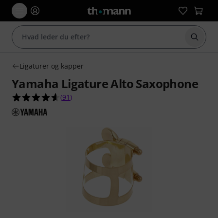
Start 
Ligaturer og kapper
Yamaha Ligature Alto Saxophone
4.6 ud af 5 stjerner fra 91 kundebedømmelser
(
91
)