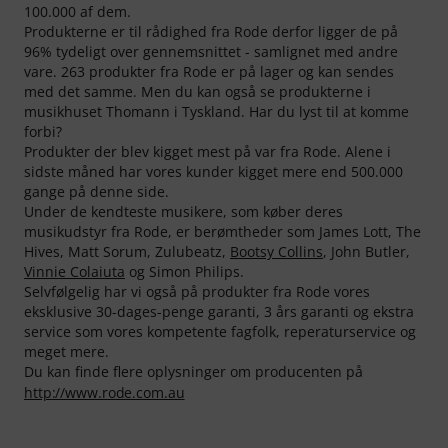
100.000 af dem.
Produkterne er til rådighed fra Rode derfor ligger de på
96% tydeligt over gennemsnittet - samlignet med andre
vare. 263 produkter fra Rode er på lager og kan sendes
med det samme. Men du kan også se produkterne i
musikhuset Thomann i Tyskland. Har du lyst til at komme
forbi?
Produkter der blev kigget mest på var fra Rode. Alene i
sidste måned har vores kunder kigget mere end 500.000
gange på denne side.
Under de kendteste musikere, som køber deres
musikudstyr fra Rode, er berømtheder som James Lott, The
Hives, Matt Sorum, Zulubeatz,
Bootsy Collins
, John Butler,
Vinnie Colaiuta
og Simon Philips.
Selvfølgelig har vi også på produkter fra Rode vores
eksklusive 30-dages-penge garanti, 3 års garanti og ekstra
service som vores kompetente fagfolk, reperaturservice og
meget mere.
Du kan finde flere oplysninger om producenten på
http://www.rode.com.au