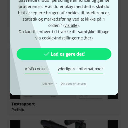
passende tilbud, personlige annoncer og gemte
præferencer. Hvis du er okay med dette, skal du
blot acceptere brugen af cookies til præferencer,
statistik og markedsføring ved at klikke på "I
orden!" (
vis alle
).
Du kan til enhver tid trække dit samtykke tilbage
Testrapport
via cookie-indstillingerne (
her
)
Podcaster
Lad os gøre det!
Afslå cookies
yderligere informationer
·
Udskriv
Databeskyttelsen
Testrapport
PodMic