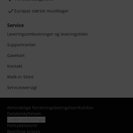
Europas største musiklager
Service
Leveringsomkostninger og leveringstider
Supportcenter
Gavekort
Kontakt
Walk-in Store
Serviceoversigt
Almindelige forretningsbetingelser
/
Kolofon
Databeskyttelsen
Cookie indstillinger
Fortrydelsesret
Bestilling proces