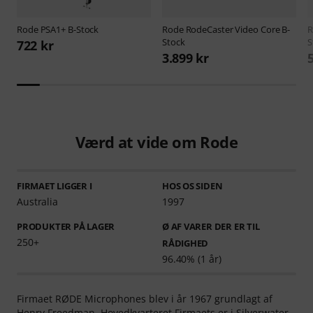
Rode
PSA1+ B-Stock
Rode
RodeCaster Video Core B-
Stock
S
722 kr
3.899 kr
Værd at vide om Rode
FIRMAET LIGGER I
HOS OS SIDEN
Australia
1997
PRODUKTER PÅ LAGER
Ø AF VARER DER ER TIL
250+
RÅDIGHED
96.40% (1 år)
Firmaet RØDE Microphones blev i år 1967 grundlagt af
Henry Freedman. Hovedkvarteret Firmaets er i Silverwater,