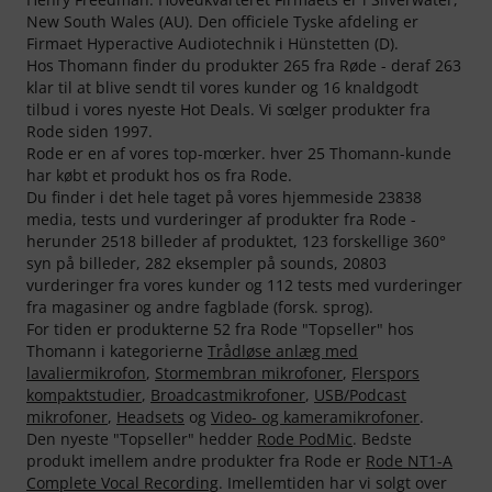
New South Wales (AU). Den officiele Tyske afdeling er
Firmaet Hyperactive Audiotechnik i Hünstetten (D).
Hos Thomann finder du produkter 265 fra Røde - deraf 263
klar til at blive sendt til vores kunder og 16 knaldgodt
tilbud i vores nyeste Hot Deals. Vi sœlger produkter fra
Rode siden 1997.
Rode er en af vores top-mœrker. hver 25 Thomann-kunde
har købt et produkt hos os fra Rode.
Du finder i det hele taget på vores hjemmeside 23838
media, tests und vurderinger af produkter fra Rode -
herunder 2518 billeder af produktet, 123 forskellige 360°
syn på billeder, 282 eksempler på sounds, 20803
vurderinger fra vores kunder og 112 tests med vurderinger
fra magasiner og andre fagblade (forsk. sprog).
For tiden er produkterne 52 fra Rode "Topseller" hos
Thomann i kategorierne
Trådløse anlæg med
lavaliermikrofon
,
Stormembran mikrofoner
,
Flerspors
kompaktstudier
,
Broadcastmikrofoner
,
USB/Podcast
mikrofoner
,
Headsets
og
Video- og kameramikrofoner
.
Den nyeste "Topseller" hedder
Rode PodMic
. Bedste
produkt imellem andre produkter fra Rode er
Rode NT1-A
Complete Vocal Recording
. Imellemtiden har vi solgt over