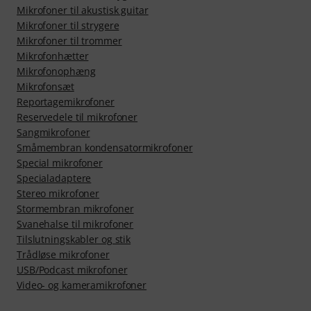
Mikrofoner til akustisk guitar
Mikrofoner til strygere
Mikrofoner til trommer
Mikrofonhætter
Mikrofonophæng
Mikrofonsæt
Reportagemikrofoner
Reservedele til mikrofoner
Sangmikrofoner
Småmembran kondensatormikrofoner
Special mikrofoner
Specialadaptere
Stereo mikrofoner
Stormembran mikrofoner
Svanehalse til mikrofoner
Tilslutningskabler og stik
Trådløse mikrofoner
USB/Podcast mikrofoner
Video- og kameramikrofoner