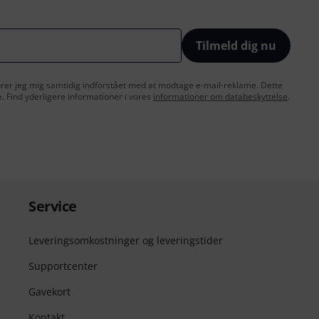
Tilmeld dig nu
lærer jeg mig samtidig indforstået med at modtage e-mail-reklame. Dette
e. Find yderligere informationer i vores
informationer om databeskyttelse
.
Service
Leveringsomkostninger og leveringstider
Supportcenter
Gavekort
Kontakt