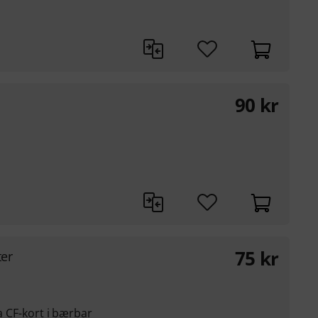
90
kr
75
kr
er
ra CF-kort i bærbar