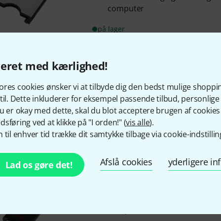
computer
på lager
2
the t.pc
USB 3.0 Stick 256 GB
veret med kærlighed!
2
30-
res cookies ønsker vi at tilbyde dig den bedst mulige shoppi
256 GB
til. Dette inkluderer for eksempel passende tilbud, personli
Kompatibel med USB 2.0
u er okay med dette, skal du blot acceptere brugen af cookies t
sføring ved at klikke på "I orden!" (
vis alle
).
 til enhver tid trække dit samtykke tilbage via cookie-indstillin
på lager
Afslå cookies
yderligere i
Lad os gøre det!
the t.pc
USB 3.0 Stick 16 GB
104
16 GB
Kompatibel med USB 2.0