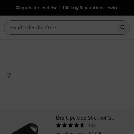
gratis forsendelse 1.100 kr
Reparationsservice
Star
7
the t.pc
USB Stick 64 Gb
142
Kapacitet: 64 GB