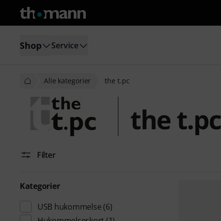
Shop
Service
Alle kategorier
the t.pc
the t.pc
Filter
Kategorier
USB hukommelse
(6)
Hukommelseskort
(1)