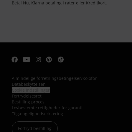
Betal Nu
,
Klarna betaling i rater
eller Kreditkort.
Almindelige forretningsbetingelser
/
Kolofon
Databeskyttelsen
Cookie indstillinger
Fortrydelsesret
Bestilling proces
Lovbestemte rettigheder for garanti
Tilgængelighedserklæring
Fortryd bestilling