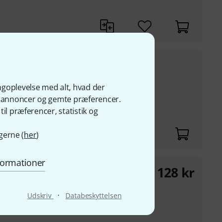
98
kr
dages-bedste-pris
:
319
kr
-7%
ngoplevelse med alt, hvad der
ge annoncer og gemte præferencer.
il præferencer, statistik og
gerne (
her
)
nformationer
128
kr
·
Udskriv
Databeskyttelsen