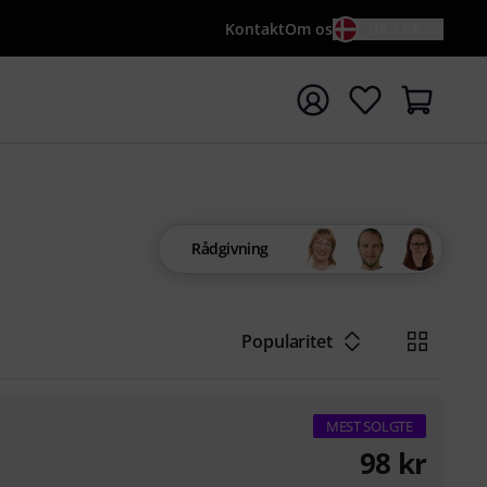
Kontakt
Om os
DA / KR
t søgning med søgeord {searchTerm}
Rådgivning
Popularitet
MEST SOLGTE
98
kr