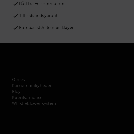
Råd fra vores eksperter
Tilfredshedsgaranti
Europas største musiklager
Om os
Karrieremuligheder
Blog
Rubrikannoncer
Whistleblower system