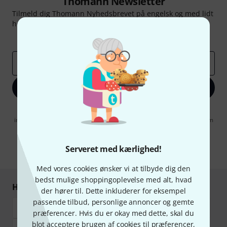
Thomann Newsletter
Tilmeld dig Thomann Nyhedsbrevet på engelsk og med lidt
held kan du vinde en af
50 gavekort
hver værdi
50 €
!
Inspirerende bidrag
Tilbud
Thomann-indsigter
Email adresse
*
Tilmeld dig nu
Når jeg klikker på "Tilmeld dig nu", erklærer jeg mig samtidig
indforstået med at modtage e-mail-reklame. Dette tilsagn kan når som
helst trækkes tilbage. Find yderligere informationer i vores
informationer om databeskyttelse
.
Serveret med kærlighed!
* Obligatorisk felt
Med vores cookies ønsker vi at tilbyde dig den
bedst mulige shoppingoplevelse med alt, hvad
Handl og betal sikkert
der hører til. Dette inkluderer for eksempel
passende tilbud, personlige annoncer og gemte
præferencer. Hvis du er okay med dette, skal du
blot acceptere brugen af cookies til præferencer,