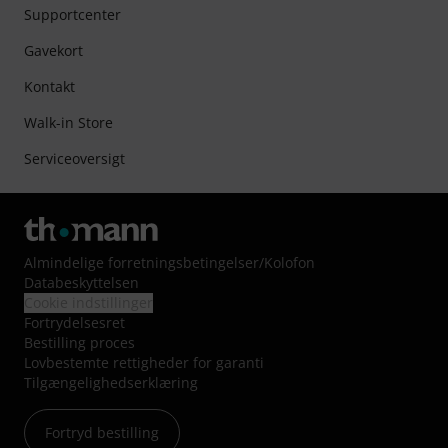
Supportcenter
Gavekort
Kontakt
Walk-in Store
Serviceoversigt
Almindelige forretningsbetingelser
/
Kolofon
Databeskyttelsen
Cookie indstillinger
Fortrydelsesret
Bestilling proces
Lovbestemte rettigheder for garanti
Tilgængelighedserklæring
Fortryd bestilling