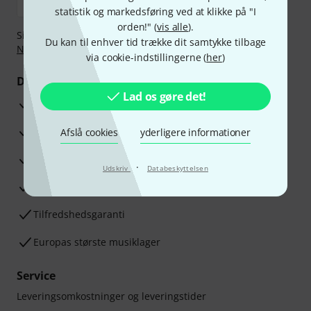
statistik og markedsføring ved at klikke på "I
orden!" (
vis alle
).
Sikker betaling med Bankoverførsel, PayPal,
Klarna Betal
Du kan til enhver tid trække dit samtykke tilbage
Nu
,
Klarna betaling i rater
eller Kreditkort.
via cookie-indstillingerne (
her
)
Dine fordele
Lad os gøre det!
3 års Thomann Garanti
30 dages money back garanti
Afslå cookies
yderligere informationer
Reparationsservice
·
Udskriv
Databeskyttelsen
Råd fra vores eksperter
Tilfredshedsgaranti
Europas største musiklager
Service
Leveringsomkostninger og leveringstider