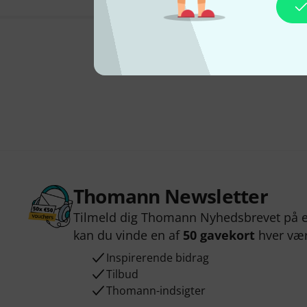
Thomann Newsletter
Tilmeld dig Thomann Nyhedsbrevet på e
kan du vinde en af
50 gavekort
hver væ
Inspirerende bidrag
Tilbud
Thomann-indsigter