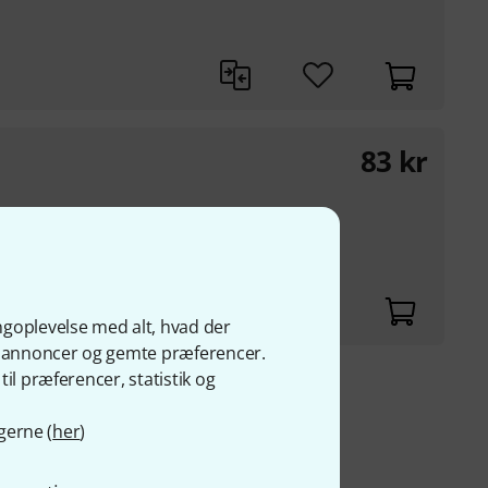
83
kr
 og fingertip
ngoplevelse med alt, hvad der
ge annoncer og gemte præferencer.
il præferencer, statistik og
kr
s
gerne (
her
)