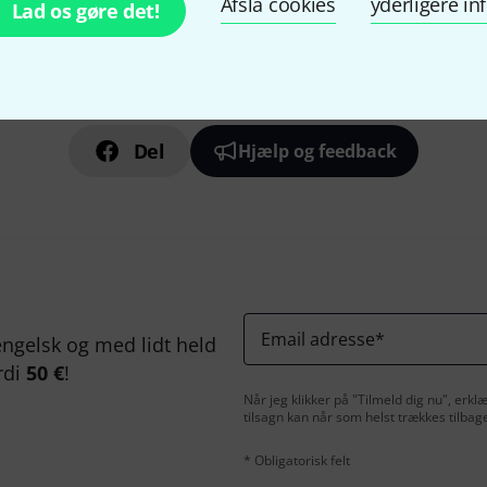
Afslå cookies
yderligere i
Lad os gøre det!
Kan du lide det du ser?
Del
Hjælp og feedback
Email adresse
*
ngelsk og med lidt held
rdi
50 €
!
Når jeg klikker på "Tilmeld dig nu", erk
tilsagn kan når som helst trækkes tilbag
* Obligatorisk felt