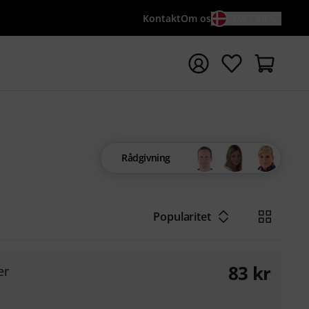
Kontakt
Om os
DA / KR
t søgning med søgeord {searchTerm}
Rådgivning
Popularitet
83
kr
er