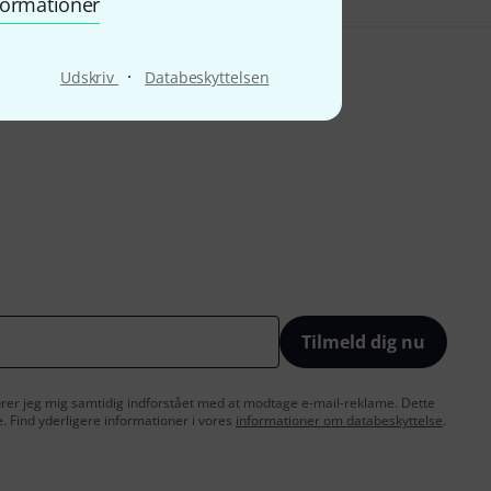
nformationer
·
Udskriv
Databeskyttelsen
Tilmeld dig nu
lærer jeg mig samtidig indforstået med at modtage e-mail-reklame. Dette
e. Find yderligere informationer i vores
informationer om databeskyttelse
.