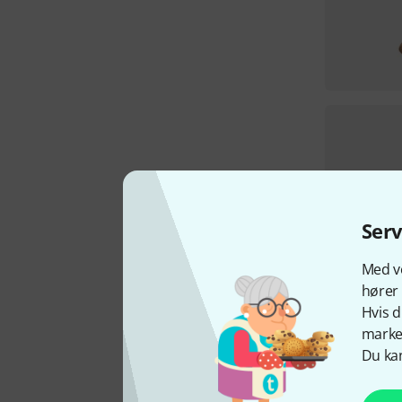
Ser
Med vo
hører 
Hvis d
marked
Du kan