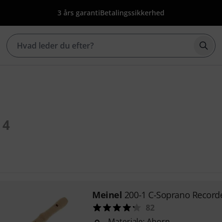
3 års garanti
Betalingssikkerhed
Star
4
Meinel
200-1 C-Soprano Record
82
Materiale: Ahorn