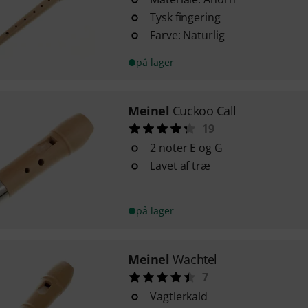
Tysk fingering
Farve: Naturlig
på lager
Meinel
Cuckoo Call
19
2 noter E og G
Lavet af træ
på lager
Meinel
Wachtel
7
Vagtlerkald