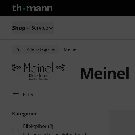
Shop
Service
Alle kategorier
Meinel
Meinel
Filter
Kategorier
Effektpiber
(2)
Fløjter med specialeffekter
(2)