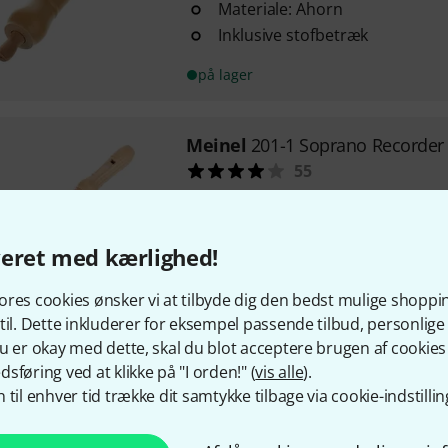
Materiale: Ahorn
Inklusive stofbetræk
på lager
Meinel
201-1 Soprano Recorder
55
Naturlig ahorn
Barok fingersætning
Komplet med rengøringsserviet
veret med kærlighed!
Til levering om flere måneder
res cookies ønsker vi at tilbyde dig den bedst mulige shoppi
til. Dette inkluderer for eksempel passende tilbud, personli
u er okay med dette, skal du blot acceptere brugen af cookies t
Gratis levering fra 1.100 
sføring ved at klikke på "I orden!" (
vis alle
).
Alle priser er inkl. mom
 til enhver tid trække dit samtykke tilbage via cookie-indstillin