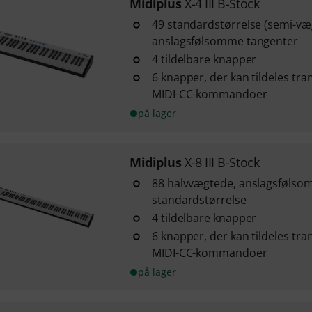
Midiplus
X-4 III B-Stock
49 standardstørrelse (semi-væ
anslagsfølsomme tangenter
4 tildelbare knapper
6 knapper, der kan tildeles tra
MIDI-CC-kommandoer
på lager
Midiplus
X-8 III B-Stock
88 halvvægtede, anslagsfølso
standardstørrelse
4 tildelbare knapper
6 knapper, der kan tildeles tra
MIDI-CC-kommandoer
på lager