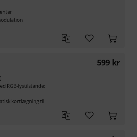
enter
modulation
599
kr
)
ed RGB-lystilstande:
isk kortlægning til