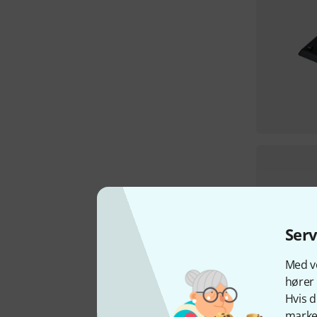
Ser
Med vo
hører 
Hvis d
marked