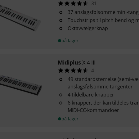
31
37 anslagsfølsomme mini-tang
Touchstrips til pitch bend og 
Oktavvælgerknap
på lager
Midiplus
X-4 III
4
49 standardstørrelse (semi-væ
anslagsfølsomme tangenter
4 tildelbare knapper
6 knapper, der kan tildeles tra
MIDI-CC-kommandoer
på lager