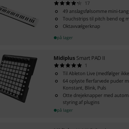
17
49 anslagsfølsomme mini-tang
Touchstrips til pitch bend og 
Oktavvælgerknap
på lager
Midiplus
Smart PAD II
1
Til Ableton Live (medfølger ikke
64 oplyste flerfarvede puder m
Konstant, Blink, Puls
Otte drejeknapper med automat
styring af plugins
på lager