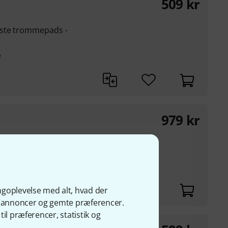
509
kr
yste trommepads -
e
979
kr
enter
modulation
ngoplevelse med alt, hvad der
ge annoncer og gemte præferencer.
il præferencer, statistik og