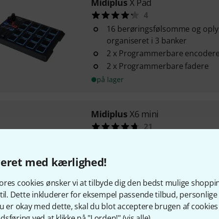
Midiplus
X Pad
4
16 berøringsfølsomme og opl
organiseret i 3 banker
2 x Programmerbare encoder
2 x Programmerbare fadere
på lager
Midiplus
X6 mini
21
61 anslagsfølsomme mini-tang
Touchstrips til pitch bend og 
veret med kærlighed!
Knap til valg af oktav
res cookies ønsker vi at tilbyde dig den bedst mulige shoppi
på lager
til. Dette inkluderer for eksempel passende tilbud, personli
u er okay med dette, skal du blot acceptere brugen af cookies t
sføring ved at klikke på "I orden!" (
vis alle
).