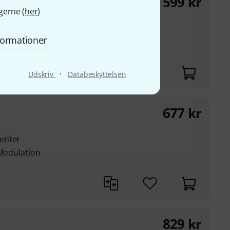
599
kr
gerne (
her
)
r
nformationer
·
Udskriv
Databeskyttelsen
677
kr
enter
 Modulation
829
kr