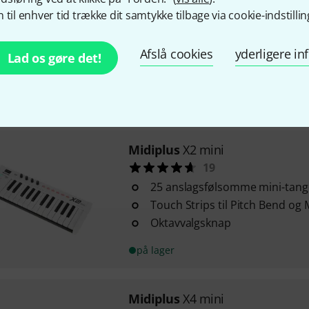
Midiplus
AK490
 til enhver tid trække dit samtykke tilbage via cookie-indstillin
29
49 anslagsfølsomme tangente
Afslå cookies
yderligere i
Pitch bend og modulationshjul
Lad os gøre det!
Oktavvælgerknap
på lager
Midiplus
X2 mini
19
25 anslagsfølsomme mini-tang
Touch Strips til Pitch Bend og
Oktavvalgsknap
på lager
Midiplus
X4 mini