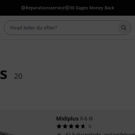
Reparationsservice
30 Dages Money Back
Star
s
20
Midiplus
X-6 III
6
61 halvvægtede, anslagsfølso