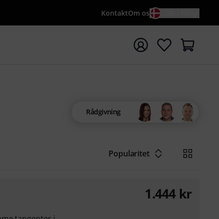
Kontakt
Om os
DA / KR
t søgning med søgeord {searchTerm}
Rådgivning
Popularitet
1.444
kr
mme tangenter i