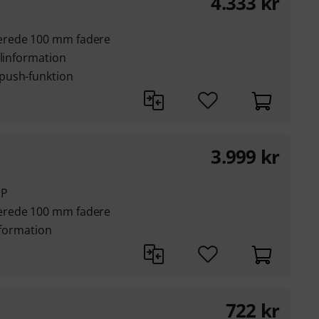
4.333
kr
erede 100 mm fadere
alinformation
push-funktion
3.999
kr
UP
erede 100 mm fadere
information
722
kr