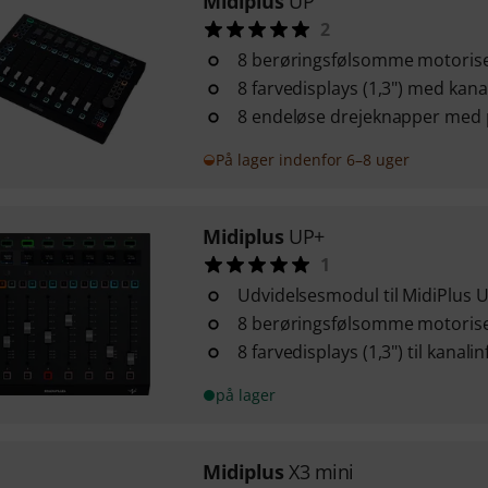
Midiplus
UP
2
8 berøringsfølsomme motoris
8 farvedisplays (1,3") med kan
8 endeløse drejeknapper med 
På lager indenfor 6–8 uger
Midiplus
UP+
1
Udvidelsesmodul til MidiPlus 
8 berøringsfølsomme motoris
8 farvedisplays (1,3") til kanal
på lager
Midiplus
X3 mini