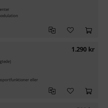
enter
modulation
1.290
kr
gtede)
nsportfunktioner eller