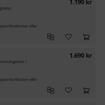
1.190
kr
gtede)
nsportfunktioner eller
1.690
kr
mme tangenter i
nsportfunktioner eller