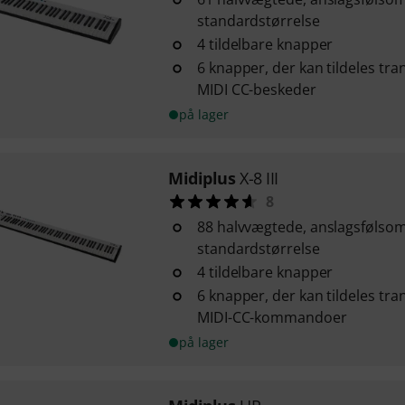
standardstørrelse
4 tildelbare knapper
6 knapper, der kan tildeles tra
MIDI CC-beskeder
på lager
Midiplus
X-8 III
8
88 halvvægtede, anslagsfølso
standardstørrelse
4 tildelbare knapper
6 knapper, der kan tildeles tra
MIDI-CC-kommandoer
på lager