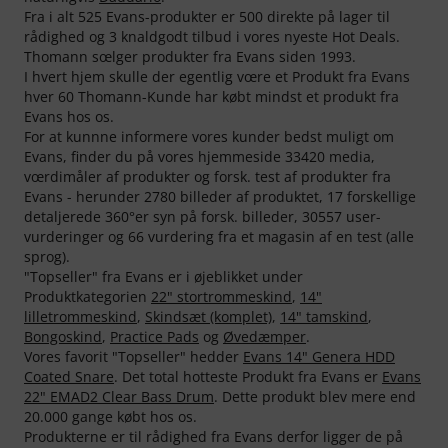
Fra i alt 525 Evans-produkter er 500 direkte på lager til
rådighed og 3 knaldgodt tilbud i vores nyeste Hot Deals.
Thomann sœlger produkter fra Evans siden 1993.
I hvert hjem skulle der egentlig vœre et Produkt fra Evans
hver 60 Thomann-Kunde har købt mindst et produkt fra
Evans hos os.
For at kunnne informere vores kunder bedst muligt om
Evans, finder du på vores hjemmeside 33420 media,
vœrdimåler af produkter og forsk. test af produkter fra
Evans - herunder 2780 billeder af produktet, 17 forskellige
detaljerede 360°er syn på forsk. billeder, 30557 user-
vurderinger og 66 vurdering fra et magasin af en test (alle
sprog).
"Topseller" fra Evans er i øjeblikket under
Produktkategorien
22" stortrommeskind
,
14"
lilletrommeskind
,
Skindsæt (komplet)
,
14" tamskind
,
Bongoskind
,
Practice Pads
og
Øvedæmper
.
Vores favorit "Topseller" hedder
Evans 14" Genera HDD
Coated Snare
. Det total hotteste Produkt fra Evans er
Evans
22" EMAD2 Clear Bass Drum
. Dette produkt blev mere end
20.000 gange købt hos os.
Produkterne er til rådighed fra Evans derfor ligger de på