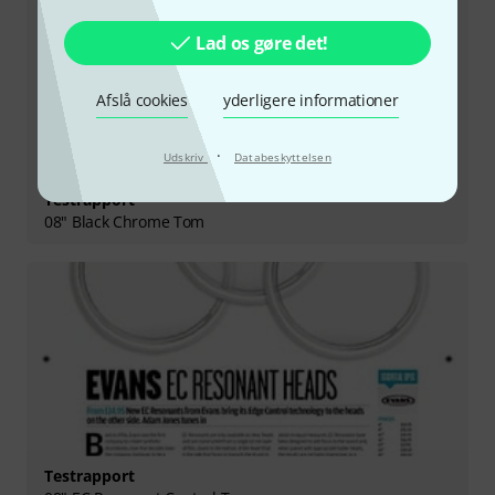
Lad os gøre det!
Afslå cookies
yderligere informationer
·
Udskriv
Databeskyttelsen
Testrapport
08" Black Chrome Tom
Testrapport