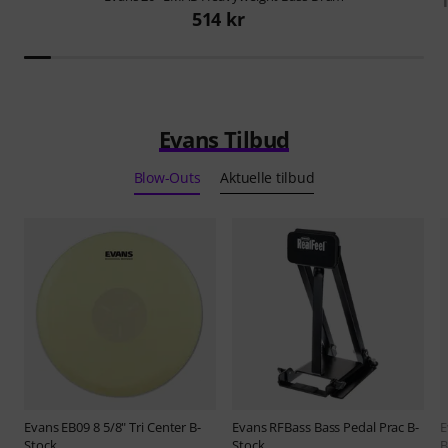
1
514 kr
Evans Tilbud
Blow-Outs
Aktuelle tilbud
Evans
EB09 8 5/8" Tri Center B-
Evans
RFBass Bass Pedal Prac B-
E
Stock
Stock
B