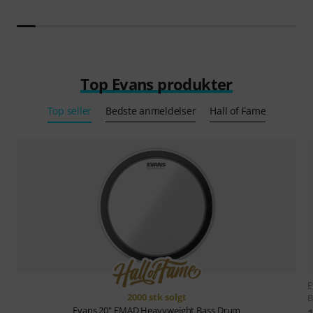
Top Evans produkter
Top seller
Bedste anmeldelser
Hall of Fame
E
2000 stk solgt
B
Evans
20" EMAD Heavyweight Bass Drum