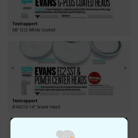
Testrapport
08" G12 White Coated
Testrapport
B14G1D 14" Snare Head