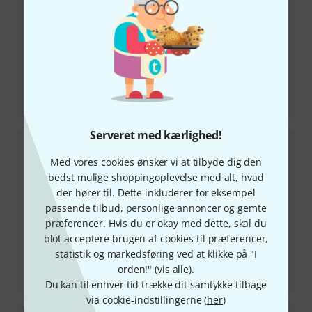
Testrapport
22" EMAD Heavyweight Bass Drum
Serveret med kærlighed!
Med vores cookies ønsker vi at tilbyde dig den
bedst mulige shoppingoplevelse med alt, hvad
der hører til. Dette inkluderer for eksempel
passende tilbud, personlige annoncer og gemte
præferencer. Hvis du er okay med dette, skal du
blot acceptere brugen af cookies til præferencer,
statistik og markedsføring ved at klikke på "I
Testrapport
orden!" (
vis alle
).
10" UV1 Coated Tom
Du kan til enhver tid trække dit samtykke tilbage
via cookie-indstillingerne (
her
)