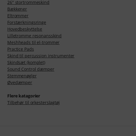
26" stortrommeskind
Bækkener
Eltrommer
Forstærkningsringe
Hovedbeskyttelse
Lilletromme resonansskind
Meshheads til el-trommer
Practice Pads
Skind til percussion instrumenter
Skindsæt (komplet)
Sound Control dæmper
Stemmenøgler
Øvedæmper
Flere katagorier
Tilbehør til orkesterslagtøj