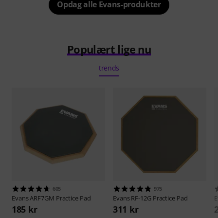
Opdag alle Evans-produkter
Populært lige nu
trends
605
975
Evans
ARF7GM Practice Pad
Evans
RF-12G Practice Pad
E
185 kr
311 kr