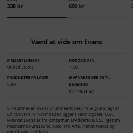
338 kr
699 kr
Værd at vide om Evans
FIRMAET LIGGER I
HOS OS SIDEN
United States
1993
PRODUKTER PÅ LAGER
Ø AF VARER DER ER TIL
500+
RÅDIGHED
97.17% (1 år)
Virksomheden Evans Drumheads blev 1956 grundlagt af
Chick Evans. Virksomheden ligger i Farmingdale, USA.
Mœrket Evans er fra konzernen D'Addario & Co., ligesom
mœrkerne
Puresound
,
Rico
, Pro Arte, Planet Waves og
naturligvis
Daddario
.