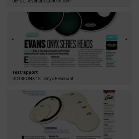
08" EC Resonant Control Tom
Testrapport
BD18RONX 18" Onyx Resonant