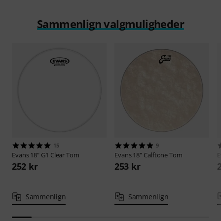
Sammenlign valgmuligheder
15
9
Evans
18" G1 Clear Tom
Evans
18" Calftone Tom
E
252 kr
253 kr
Sammenlign
Sammenlign