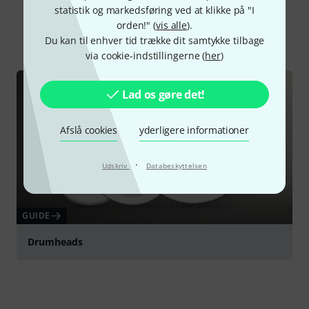
Vidste du?
statistik og markedsføring ved at klikke på "I
orden!" (
vis alle
).
Alle
Guide
Du kan til enhver tid trække dit samtykke tilbage
via cookie-indstillingerne (
her
)
Lad os gøre det!
Afslå cookies
yderligere informationer
·
Udskriv
Databeskyttelsen
GUIDE
Drumheads