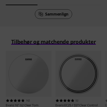
Sammenlign
Tilbehør og matchende produkter
162
52
Evans
16" G2 Clear Tom
Evans
EC2S / SST Clear Control
E