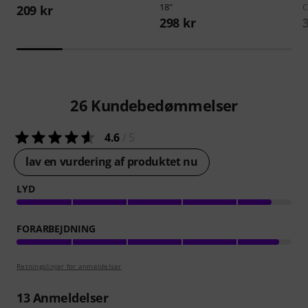
18"
C
209 kr
298 kr
26
Kundebedømmelser
4.6
/ 5
lav en vurdering af produktet nu
LYD
FORARBEJDNING
Retningslinjer for anmeldelser
13
Anmeldelser