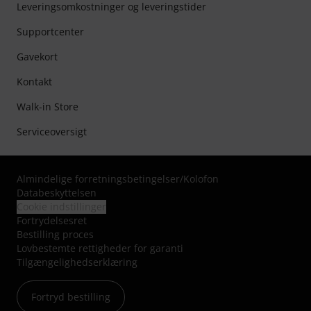
Leveringsomkostninger og leveringstider
Supportcenter
Gavekort
Kontakt
Walk-in Store
Serviceoversigt
Almindelige forretningsbetingelser
/
Kolofon
Databeskyttelsen
Cookie indstillinger
Fortrydelsesret
Bestilling proces
Lovbestemte rettigheder for garanti
Tilgængelighedserklæring
Fortryd bestilling