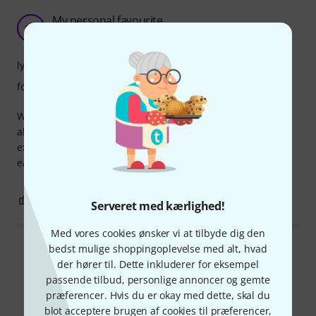
My personal favourite.
OL
Ole Lorenzen. 04.09.2017
lyd
forarbejdning
What Can I say. This is my personal favourite. It sounds
absolutely amazing, in the practice space, live and
expeccially in the studio. Very warm and cutting tone. Very
easy to tune and last very long.
0
0
ANMELD BEDØMMELSE
Serveret med kærlighed!
Med vores cookies ønsker vi at tilbyde dig den
bedst mulige shoppingoplevelse med alt, hvad
Læs alle anmeldelser
der hører til. Dette inkluderer for eksempel
passende tilbud, personlige annoncer og gemte
præferencer. Hvis du er okay med dette, skal du
blot acceptere brugen af cookies til præferencer,