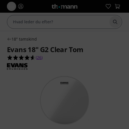
Start 
18" tamskind
Evans 18" G2 Clear Tom
4.6 ud af 5 stjerner fra 26 kundebedømmelser
(
26
)