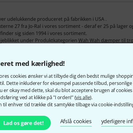
iver udelukkende produceret på fabrikken i USA .
terne 27 fra Jo-Ral i vores sortiment - deraf er 25 på lager o
finder sig siden 1994 i vores sortiment.
i øjeblikket under Produktkategorien
Wah Wah dæmper til tr
lygelhorn
og
Dæmpere til basbasuner
.
mœrket er
Jo-Ral Trumpet Bubble Aluminium
. Vi har allerede 
å produkter fra Jo-Ral vores eksklusive 30-dages-penge garant
veret med kærlighed!
ente fagfolk, reperaturservice og meget mere.
ninger om producenten på
http://jo-ral.com
res cookies ønsker vi at tilbyde dig den bedst mulige shoppi
til. Dette inkluderer for eksempel passende tilbud, personli
u er okay med dette, skal du blot acceptere brugen af cookies t
sføring ved at klikke på "I orden!" (
vis alle
).
 til enhver tid trække dit samtykke tilbage via cookie-indstillin
Sådan kontakter du os
Afslå cookies
yderligere i
Lad os gøre det!