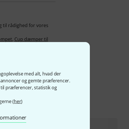
g til rådighed for vores
ompet
,
Cup dæmper til
solgt 5.000 af dem.
i, 3 års garanti og ekstra
ngoplevelse med alt, hvad der
ge annoncer og gemte præferencer.
il præferencer, statistik og
gerne (
her
)
nformationer