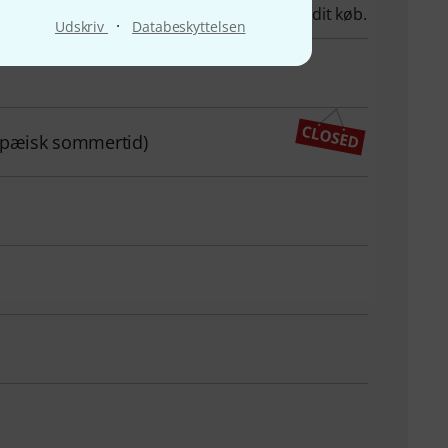
hvis du har spørgsmål eller problemer efter dit køb.
·
Udskriv
Databeskyttelsen
ropæisk sommertid)