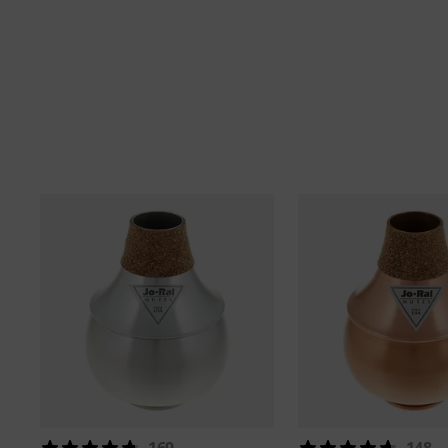
169
148