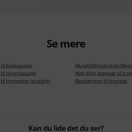
Se mere
il basbasuner
Mundstillingstræner/Øve
il tenorbasuner
Wah Wah dæmper til tro
il trompeter (straight)
Øvedæmper til trompet
Kan du lide det du ser?