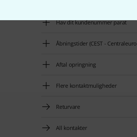
Vores kundeservice står klar til at hjælpe, 
Hav dit kundenummer parat
Åbningstider (CEST - Centraleu
Aftal opringning
Flere kontaktmuligheder
Returvare
All kontakter