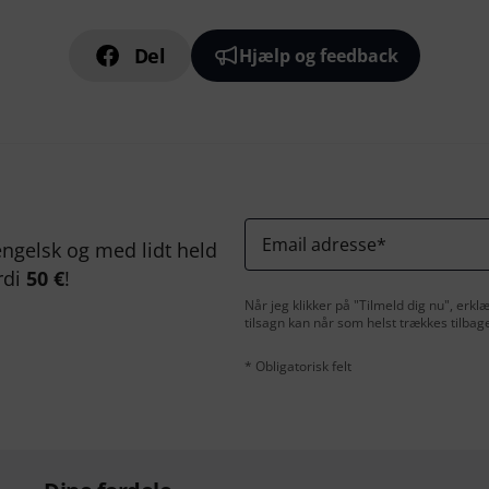
Del
Hjælp og feedback
Email adresse
*
ngelsk og med lidt held
rdi
50 €
!
Når jeg klikker på "Tilmeld dig nu", erk
tilsagn kan når som helst trækkes tilbag
* Obligatorisk felt