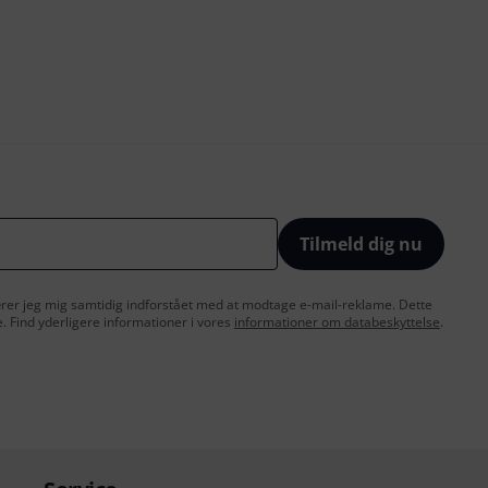
Tilmeld dig nu
lærer jeg mig samtidig indforstået med at modtage e-mail-reklame. Dette
e. Find yderligere informationer i vores
informationer om databeskyttelse
.