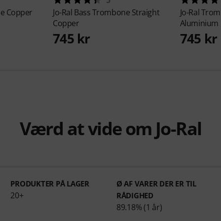
e Copper
Jo-Ral
Bass Trombone Straight
Jo-Ral
Trom
Copper
Aluminium
745 kr
745 kr
Værd at vide om Jo-Ral
PRODUKTER PÅ LAGER
Ø AF VARER DER ER TIL
20+
RÅDIGHED
89.18% (1 år)