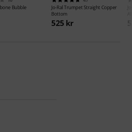
bone Bubble
Jo-Ral
Trumpet Straight Copper
Jo
Bottom
A
525 kr
5