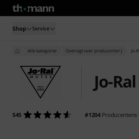
Shop
Service
Alle kategorier
Oversigt over producenter J
Jo-R
Jo-Ral
545
#1204
Producentens 