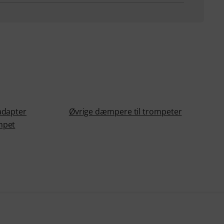
adapter
Øvrige dæmpere til trompeter
mpet