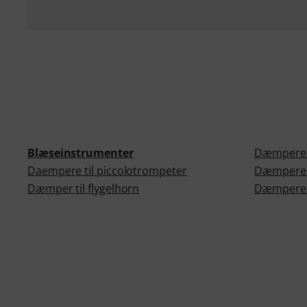
Blæseinstrumenter
Dæmpere t
Daempere til piccolotrompeter
Dæmpere t
Dæmper til flygelhorn
Dæmpere t