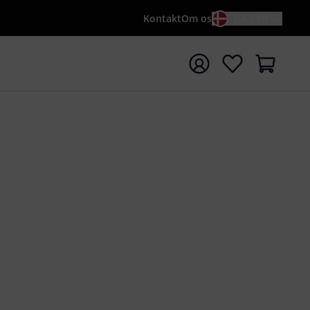
Kontakt
Om os
DA / KR
t søgning med søgeord {searchTerm}