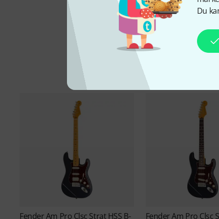
Du kan
Fender
Am Pro Clsc Strat HSS B-
Fender
Am Pro Clsc S