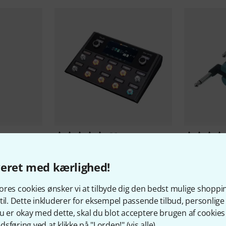
86
Fender
Tone Master Pro
Fender
Tel
System
11.890 kr
veret med kærlighed!
1.299 
res cookies ønsker vi at tilbyde dig den bedst mulige shoppi
til. Dette inkluderer for eksempel passende tilbud, personli
u er okay med dette, skal du blot acceptere brugen af cookies t
sføring ved at klikke på "I orden!" (
vis alle
).