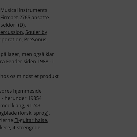
 Musical Instruments
 Firmaet 2765 ansatte
seldorf (D).
Percussion
,
Squier by
poration, PreSonus,
4 på lager, men også klar
fra Fender siden 1988 - i
 hos os mindst et produkt
å vores hjemmeside
s - herunder 19854
r med klang, 91243
gblade (forsk. sprog).
orierne
El-guitar halse
,
kere
,
4-strengede