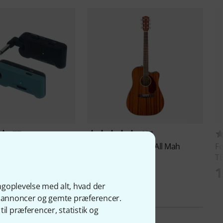
77
101
epath Wireless
Fender
CD-140SCE All Mah
F
T
2.759 kr
kr
1
ngoplevelse med alt, hvad der
ge annoncer og gemte præferencer.
il præferencer, statistik og