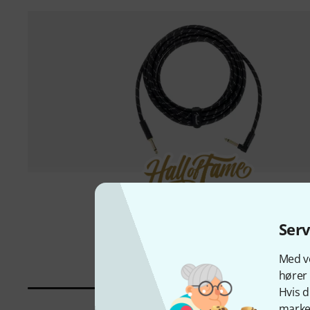
20000 stk solgt
Fender
Del. Cable Angle Plug 5,5m TB
Ser
168 kr
Med vo
hører 
Hvis d
marked