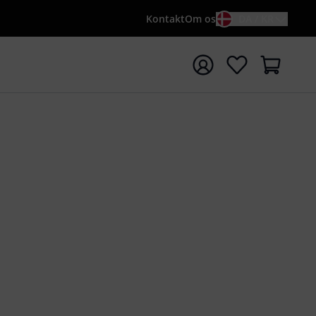
Kontakt
Om os
DA / KR
t søgning med søgeord {searchTerm}