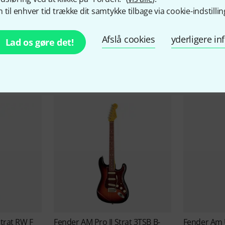
 til enhver tid trække dit samtykke tilbage via cookie-indstillin
Fender Tilbud
Afslå cookies
yderligere i
Lad os gøre det!
Blow-Outs
Aktuelle tilbud
trat RW F
Fender
AM Pro II Strat 3TSB B-
Fender
Am U