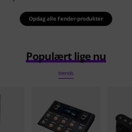
Opdag alle Fender-produkter
Populært lige nu
trends