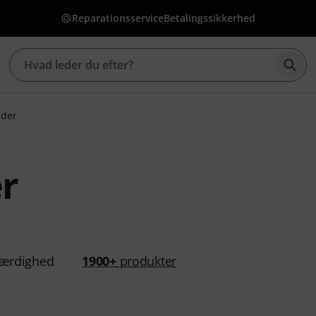
Reparationsservice
Betalingssikkerhed
Star
nder
r
ærdighed
1900+
produkter