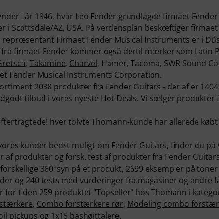
nder i år 1946, hvor Leo Fender grundlagde firmaet Fender
er i Scottsdale/AZ, USA. På verdensplan beskœftiger firmaet
ke reprœsentant Firmaet Fender Musical Instruments er i Düs
e fra firmaet Fender kommer også dertil mœrker som
Latin 
Gretsch
,
Takamine
,
Charvel
, Hamer, Tacoma, SWR Sound Cor
aet Fender Musical Instruments Corporation.
s sortiment 2038 produkter fra Fender Guitars - der af er 140
naldgodt tilbud i vores nyeste Hot Deals. Vi sœlger produkter 
ftertragtede! hver tolvte Thomann-kunde har allerede købt
vores kunder bedst muligt om Fender Guitars, finder du p
af produkter og forsk. test af produkter fra Fender Guitar
6 forskellige 360°syn på et produkt, 2699 eksempler på tone
der og 240 tests med vurderinger fra magasiner og andre fa
 er for tiden 259 produktet "Topseller" hos Thomann i kateg
rstærkere
,
Combo forstærkere rør
,
Modeling combo forstær
oil pickups
og
1x15 bashøjttalere
.