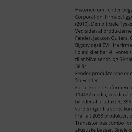
Historien om Fender begy
Corporation. Firmaet ligg
(2010). Den officiele Tys
Ved siden af produktern
Fender
,
Jackson Guitars
,
Bigsby også EVH fra firm
I øjeblikket har vi i vore
til at blive sendt. og 5 k
38 år.
Fender produkterene er e
fra Fender.
For at kunnne informere 
114432 media, vœrdimåler 
billeder af produktet, 39
vurderinger fra vores kun
Fra i alt 2038 produkter,
Transistor bas combo fo
akustiske basser
,
Single c