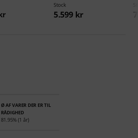
Stock
St
5.599 kr
7
kr
Ø AF VARER DER ER TIL
RÅDIGHED
81.95% (1 år)