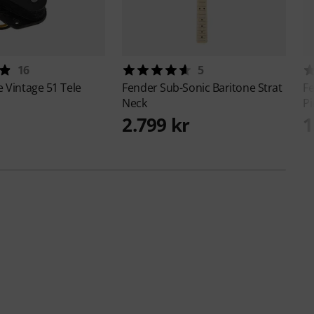
16
5
 Vintage 51 Tele
Fender
Sub-Sonic Baritone Strat
F
Neck
Pi
2.799 kr
1