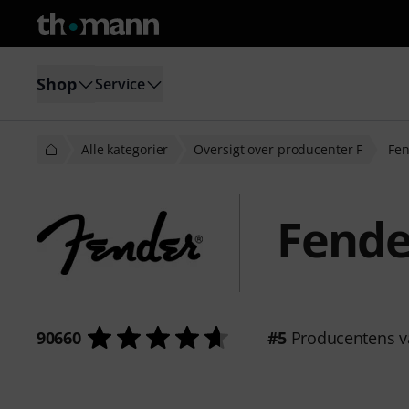
Shop
Service
Alle kategorier
Oversigt over producenter F
Fe
Fende
90660
#5
Producentens v