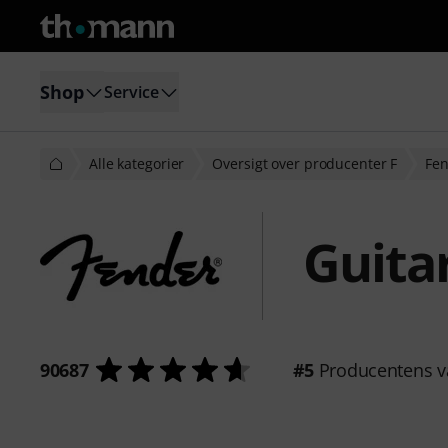
Shop
Service
Alle kategorier
Oversigt over producenter F
Fe
Guita
90687
#5
Producentens v