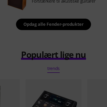
Forstærkere til akustiske guitarer
Opdag alle Fender-produkter
Populært lige nu
trends