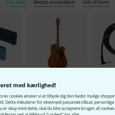
Top seller
Bedste anmeldelser
Hall of Fame
101
veret med kærlighed!
eless
Fender
CD-140SCE All Mah
Fender
Del.
TB
2.759 kr
res cookies ønsker vi at tilbyde dig den bedst mulige shoppi
129 kr
til. Dette inkluderer for eksempel passende tilbud, personli
u er okay med dette, skal du blot acceptere brugen af cookies t
sføring ved at klikke på "I orden!" (
vis alle
).