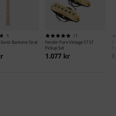
5
11
Sonic Baritone Strat
Fender
Pure Vintage 57 ST
F
Pickup Set
Pi
kr
1.077 kr
8