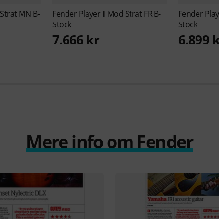
 Strat MN B-
Fender
Player II Mod Strat FR B-
Fender
Play
Stock
Stock
7.666 kr
6.899 
Mere info om Fender