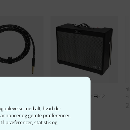
569
19
 Cable Angle Plug 3m
Fender
Tone Master FR-12
F
4.111 kr
2
ngoplevelse med alt, hvad der
ge annoncer og gemte præferencer.
il præferencer, statistik og