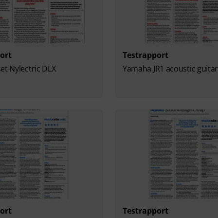
ort
Testrapport
et Nylectric DLX
Yamaha JR1 acoustic guita
ort
Testrapport