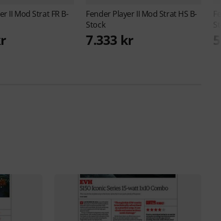
er II Mod Strat FR B-
Fender
Player II Mod Strat HS B-
F
Stock
St
kr
7.333 kr
5