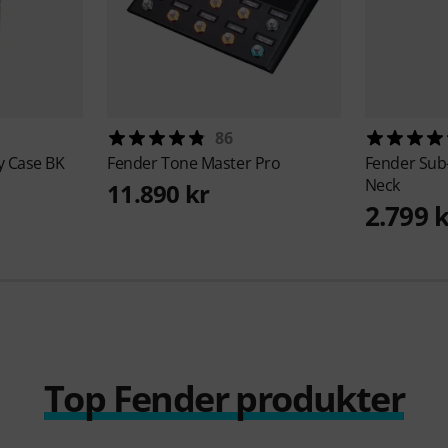
86
y Case BK
Fender
Tone Master Pro
Fender
Sub-
Neck
11.890 kr
2.799 
Top Fender produkter