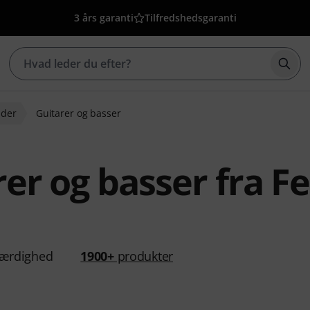
3 års garanti
Tilfredshedsgaranti
Star
nder
Guitarer og basser
rer og basser fra F
ærdighed
1900+
produkter