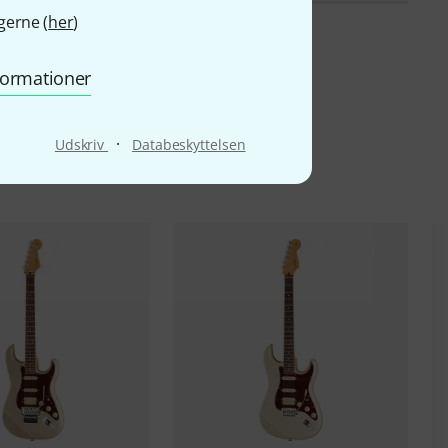
gerne (
her
)
nformationer
·
Udskriv
Databeskyttelsen