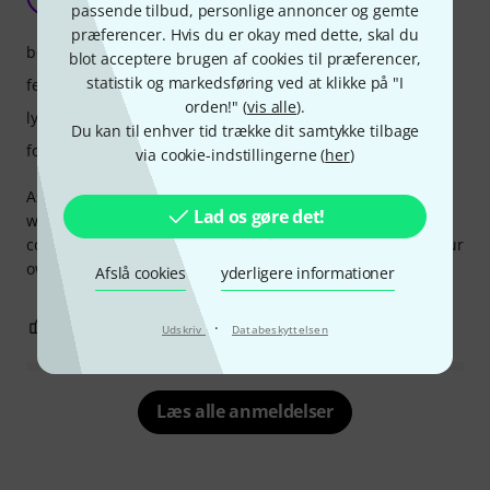
Enzo Narita 16.09.2025
passende tilbud, personlige annoncer og gemte
præferencer. Hvis du er okay med dette, skal du
betjening
blot acceptere brugen af cookies til præferencer,
statistik og markedsføring ved at klikke på "I
features
orden!" (
vis alle
).
lyd
Du kan til enhver tid trække dit samtykke tilbage
forarbejdning
via cookie-indstillingerne (
her
)
As a beginner on playing guitar, this amp was very
Lad os gøre det!
welcoming, practical and kind of an open minder. It
contains 30 stock effects and you can create more 30 of your
own taste. Helping a lot in progressing in different genres.
Afslå cookies
yderligere informationer
1
0
·
ANMELD BEDØMMELSE
Udskriv
Databeskyttelsen
Læs alle anmeldelser