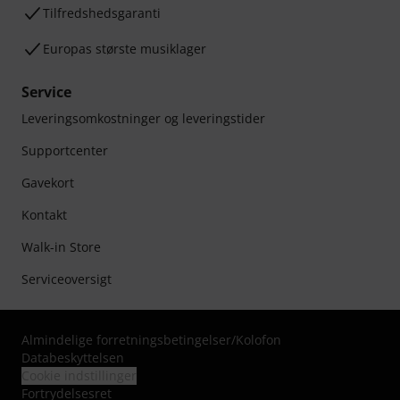
Tilfredshedsgaranti
Europas største musiklager
Service
Leveringsomkostninger og leveringstider
Supportcenter
Gavekort
Kontakt
Walk-in Store
Serviceoversigt
Almindelige forretningsbetingelser
/
Kolofon
Databeskyttelsen
Cookie indstillinger
Fortrydelsesret