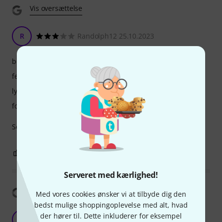
Vis oversættelse
R
Randolph12 25.10.2023
betjening
features
lyd
forarbejdning
Solid practice amp with lots of sounds to choose from
4
0
ANMELD BEDØMMELSE
Serveret med kærlighed!
Vis oversættelse
Med vores cookies ønsker vi at tilbyde dig den
bedst mulige shoppingoplevelse med alt, hvad
fender mustang lt40s
der hører til. Dette inkluderer for eksempel
EN