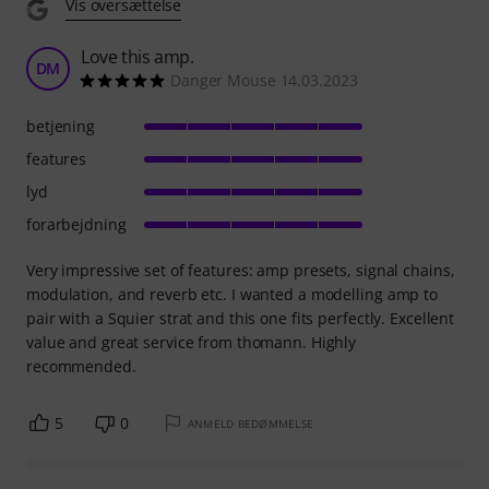
Vis oversættelse
Love this amp.
DM
Danger Mouse 14.03.2023
betjening
features
lyd
forarbejdning
Very impressive set of features: amp presets, signal chains,
modulation, and reverb etc. I wanted a modelling amp to
pair with a Squier strat and this one fits perfectly. Excellent
value and great service from thomann. Highly
recommended.
5
0
ANMELD BEDØMMELSE