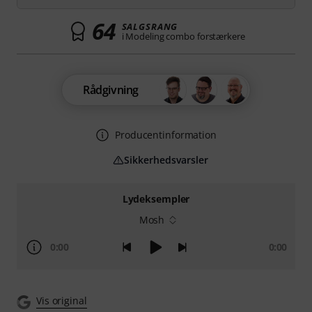
64
SALGSRANG
i Modeling combo forstærkere
Rådgivning
Producentinformation
Sikkerhedsvarsler
Lydeksempler
Mosh
0:00
0:00
Vis original