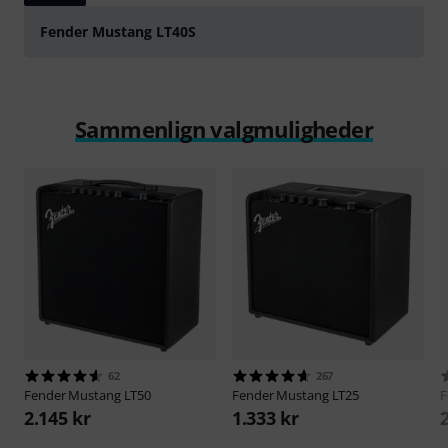
Fender Mustang LT40S
Sammenlign valgmuligheder
62
267
Fender
Mustang LT50
Fender
Mustang LT25
F
2.145 kr
1.333 kr