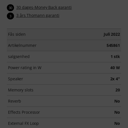
30 dages-Money Back garanti
30
3 års Thomann garanti
3
Fås siden
Juli 2022
Artikelnummer
545861
salgsenhed
1 stk
Power rating in W
40 W
Speaker
2x 4"
Memory slots
20
Reverb
No
Effects Processor
No
External FX Loop
No