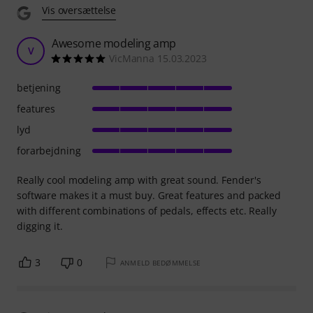
Vis oversættelse
Awesome modeling amp
V
VicManna 15.03.2023
betjening
features
lyd
forarbejdning
Really cool modeling amp with great sound. Fender's
software makes it a must buy. Great features and packed
with different combinations of pedals, effects etc. Really
digging it.
3
0
ANMELD BEDØMMELSE