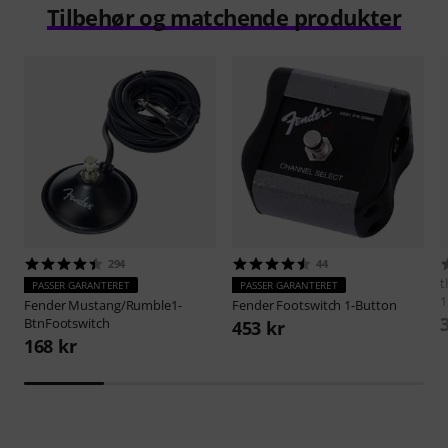
Tilbehør og matchende produkter
294
44
t
PASSER GARANTERET
PASSER GARANTERET
1
Fender
Mustang/Rumble1-
Fender
Footswitch 1-Button
BtnFootswitch
453 kr
168 kr