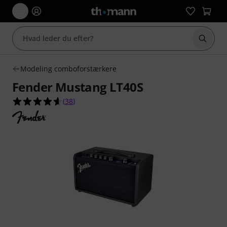
Start 
Modeling comboforstærkere
Fender Mustang LT40S
4.6 ud af 5 stjerner fra 38 kundebedømmelser
(
38
)