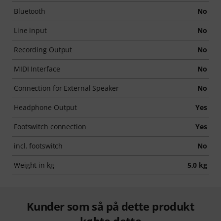
Bluetooth
No
Line input
No
Recording Output
No
MIDI Interface
No
Connection for External Speaker
No
Headphone Output
Yes
Footswitch connection
Yes
incl. footswitch
No
Weight in kg
5,0 kg
Kunder som så på dette produkt
købte dette