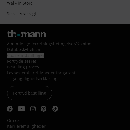
Walk-in Store
Serviceoversigt
Almindelige forretningsbetingelser
/
Kolofon
Databeskyttelsen
Cookie indstillinger
Fortrydelsesret
Bestilling proces
Lovbestemte rettigheder for garanti
Tilgængelighedserklæring
Fortryd bestilling
Om os
Karrieremuligheder