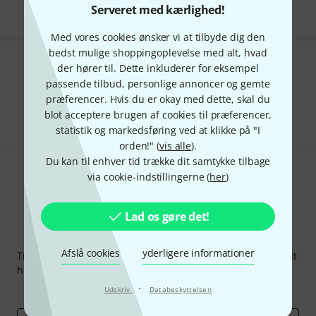
Serveret med kærlighed!
Med vores cookies ønsker vi at tilbyde dig den
bedst mulige shoppingoplevelse med alt, hvad
der hører til. Dette inkluderer for eksempel
Kan du lide det du ser?
passende tilbud, personlige annoncer og gemte
præferencer. Hvis du er okay med dette, skal du
Del
Hjælp og feedback
blot acceptere brugen af cookies til præferencer,
statistik og markedsføring ved at klikke på "I
orden!" (
vis alle
).
Du kan til enhver tid trække dit samtykke tilbage
via cookie-indstillingerne (
her
)
Lad os gøre det!
Thomann Newsletter
Afslå cookies
yderligere informationer
Tilmeld dig Thomann Nyhedsbrevet på engelsk og med lidt
held kan du vinde en af
50 gavekort
hver værdi
50 €
!
·
Inspirerende bidrag
Tilbud
Thomann-indsigter
Udskriv
Databeskyttelsen