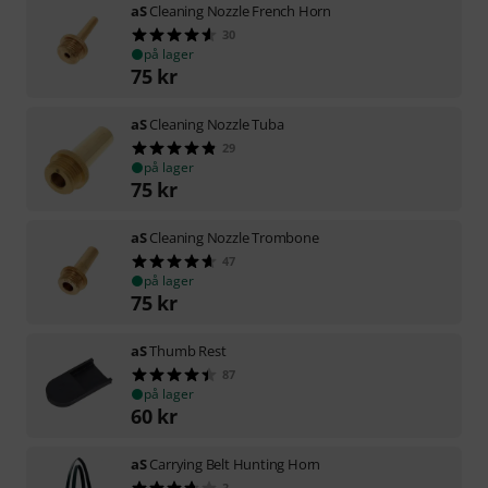
aS
Cleaning Nozzle French Horn
30
på lager
75
kr
aS
Cleaning Nozzle Tuba
29
på lager
75
kr
aS
Cleaning Nozzle Trombone
47
på lager
75
kr
aS
Thumb Rest
87
på lager
60
kr
aS
Carrying Belt Hunting Horn
3