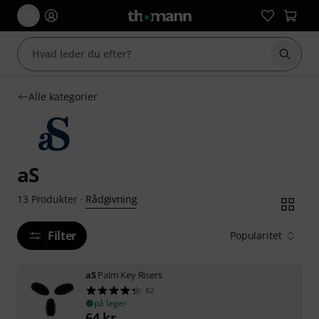
Start 
Alle kategorier
aS
Rådgivning
13
Produkter
·
Filter
Popularitet
aS
Palm Key Risers
82
på lager
64
kr