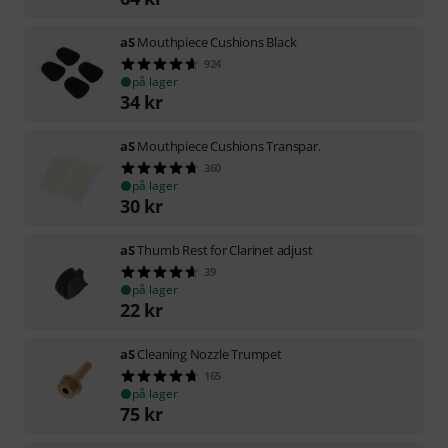
aS
Mouthpiece Cushions Black
924
på lager
34
kr
aS
Mouthpiece Cushions Transpar.
360
på lager
30
kr
aS
Thumb Rest for Clarinet adjust
39
på lager
22
kr
aS
Cleaning Nozzle Trumpet
165
på lager
75
kr