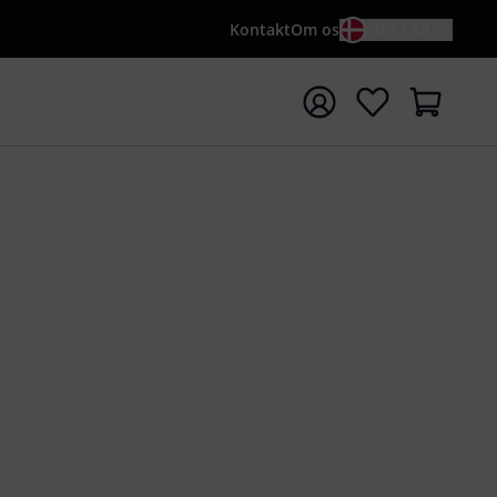
Kontakt
Om os
DA / KR
t søgning med søgeord {searchTerm}