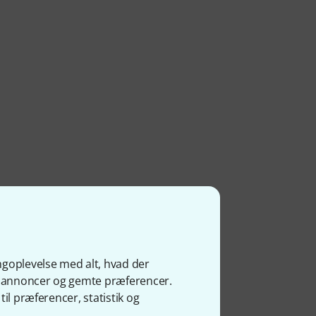
ngoplevelse med alt, hvad der
ited
ge annoncer og gemte præferencer.
il præferencer, statistik og