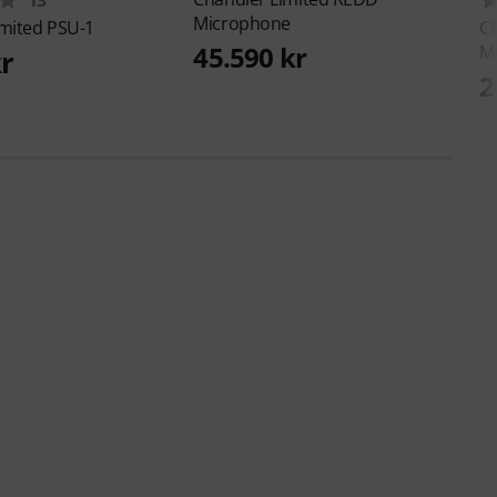
Microphone
imited
PSU-1
Ch
45.590 kr
M
kr
2