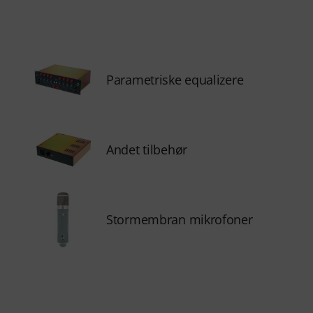
Parametriske equalizere
Andet tilbehør
Stormembran mikrofoner