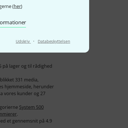
gerne (
her
)
nformationer
·
Udskriv
Databeskyttelsen
 på lager og til rådighed
eblikket 331 media,
ores hjemmeside, herunder
fra vores kunder og 27
tegorierne
System 500
mmierer
.
Med et gennemsnit på 4.9