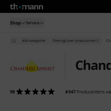
Shop
Service
Alle kategorier
Oversigt over producenter C
Ch
Chand
98
#347
Producentens væ