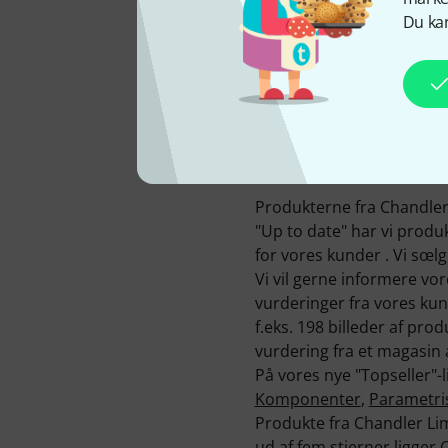
Du kan
HOS OS SIDEN
2005
Produkterne fra Chandler 
"Up to date" har vi produk
for vores kunder . Vi sœl
Vi vil gerne informere vo
vurderinger fra vores ku
f.eks. 198 billeder af pro
vurdering fra et magasin a
På vores nye "Topseller"-l
Komponenter
,
Parametri
Produkte fra Chandler Li
ud af fem stjerner ligger 