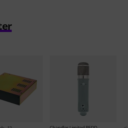
ter
Chandler Limited
REDD
13