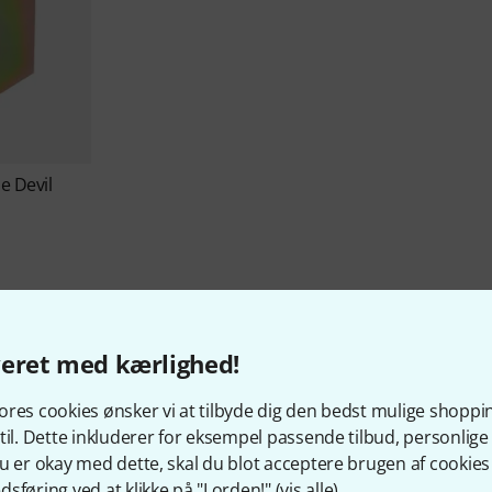
le Devil
veret med kærlighed!
res cookies ønsker vi at tilbyde dig den bedst mulige shoppi
d at vide om Chandler Lim
til. Dette inkluderer for eksempel passende tilbud, personli
u er okay med dette, skal du blot acceptere brugen af cookies t
sføring ved at klikke på "I orden!" (
vis alle
).