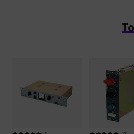
To
5
17