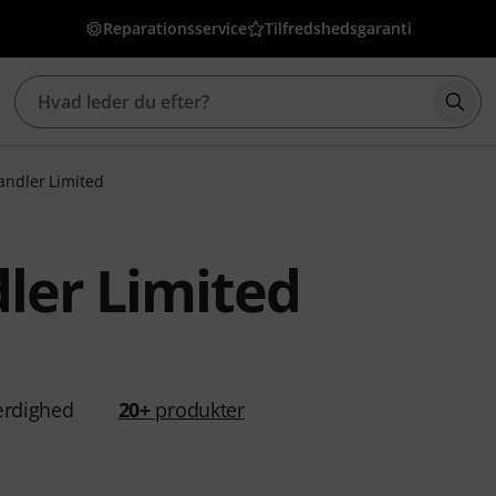
Reparationsservice
Tilfredshedsgaranti
Star
andler Limited
ler Limited
rdighed
20+
produkter