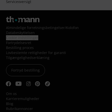
Serviceoversigt
Almindelige forretningsbetingelser
/
Kolofon
Databeskyttelsen
Cookie indstillinger
Fortrydelsesret
Bestilling proces
Lovbestemte rettigheder for garanti
Tilgængelighedserklæring
Fortryd bestilling
Om os
Karrieremuligheder
Blog
Rubrikannoncer