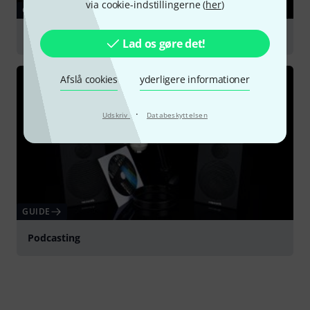
via cookie-indstillingerne (
her
)
GUIDE
Large Diaphragm Microphones
Lad os gøre det!
Afslå cookies
yderligere informationer
·
Udskriv
Databeskyttelsen
GUIDE
Podcasting