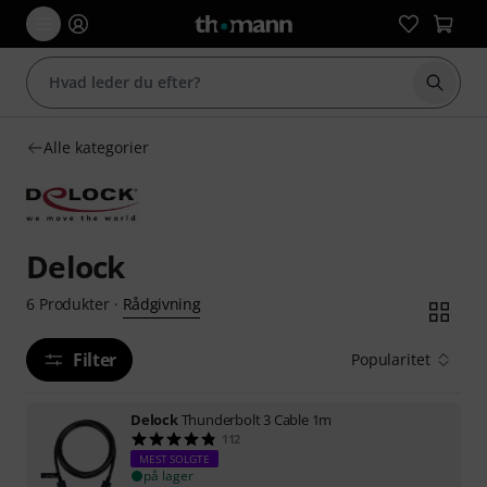
Start 
Alle kategorier
Delock
Rådgivning
6
Produkter
·
Filter
Popularitet
Delock
Thunderbolt 3 Cable 1m
112
MEST SOLGTE
på lager