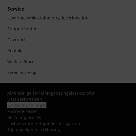
Service
Leveringsomkostninger og leveringstider
Supportcenter
Gavekort
Kontakt
Walk-in Store
Serviceoversigt
Almindelige forretningsbetingelser
/
Kolofon
Databeskyttelsen
Cookie indstillinger
Fortrydelsesret
Bestilling proces
Lovbestemte rettigheder for garanti
Tilgængelighedserklæring