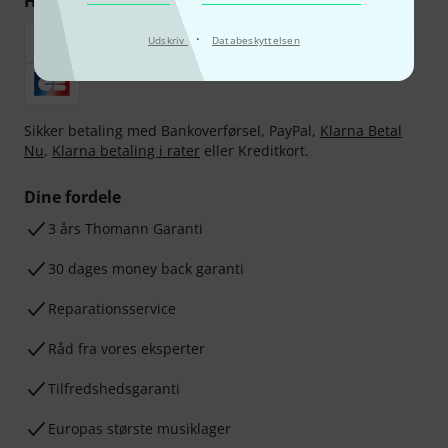
Handl og betal sikkert
·
Udskriv
Databeskyttelsen
Sikker betaling med Bankoverførsel, PayPal,
Klarna Betal
Nu
,
Klarna betaling i rater
eller Kreditkort.
Dine fordele
3 års Thomann Garanti
30 dages money back garanti
Reparationsservice
Råd fra vores eksperter
Tilfredshedsgaranti
Europas største musiklager