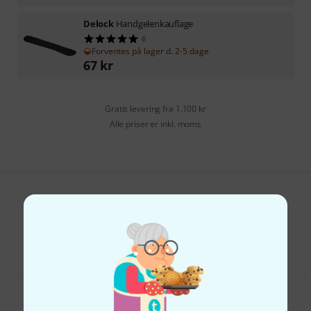
Delock
Handgelenkauflage
6
Forventes på lager d. 2-5 dage
67
kr
Gratis levering fra 1.100 kr
Alle priser er inkl. moms
Kan du lide det du ser?
Del
Hjælp og feedback