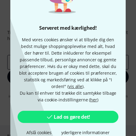
Thomann Newsletter
Serveret med kærlighed!
Tilmeld dig Thomann Nyhedsbrevet på engelsk og med lidt
held kan du vinde en af
50 gavekort
hver værdi
50 €
!
Med vores cookies ønsker vi at tilbyde dig den
bedst mulige shoppingoplevelse med alt, hvad
Inspirerende bidrag
Tilbud
Thomann-indsigter
der hører til. Dette inkluderer for eksempel
passende tilbud, personlige annoncer og gemte
Email adresse
*
præferencer. Hvis du er okay med dette, skal du
blot acceptere brugen af cookies til præferencer,
Tilmeld dig nu
statistik og markedsføring ved at klikke på "I
orden!" (
vis alle
).
Når jeg klikker på "Tilmeld dig nu", erklærer jeg mig samtidig
Du kan til enhver tid trække dit samtykke tilbage
indforstået med at modtage e-mail-reklame. Dette tilsagn kan når som
via cookie-indstillingerne (
her
)
helst trækkes tilbage. Find yderligere informationer i vores
informationer om databeskyttelse
.
* Obligatorisk felt
Lad os gøre det!
Afslå cookies
yderligere informationer