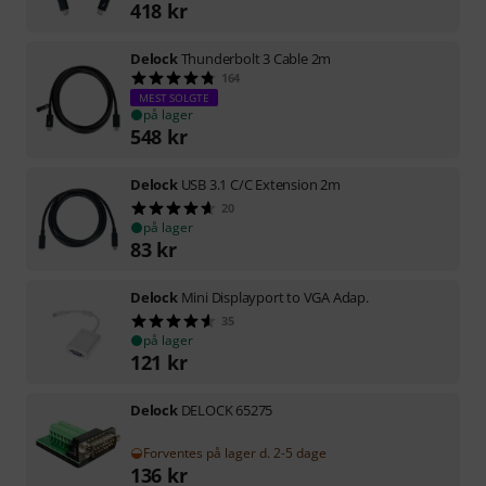
418
kr
Delock
Thunderbolt 3 Cable 2m
164
MEST SOLGTE
på lager
548
kr
Delock
USB 3.1 C/C Extension 2m
20
på lager
83
kr
Delock
Mini Displayport to VGA Adap.
35
på lager
121
kr
Delock
DELOCK 65275
Forventes på lager d. 2-5 dage
136
kr