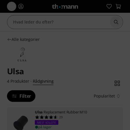
Start 
Alle kategorier
Ulsa
Rådgivning
4
Produkter
·
Filter
Popularitet
Ulsa
Replacement Rubber M10
29
MEST SOLGTE
på lager