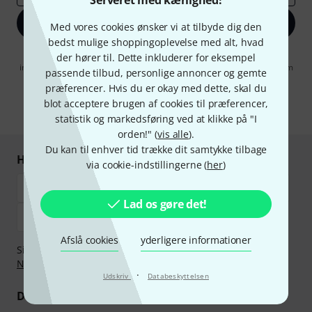
Serveret med kærlighed!
Tilmeld dig nu
Med vores cookies ønsker vi at tilbyde dig den
bedst mulige shoppingoplevelse med alt, hvad
Når jeg klikker på "Tilmeld dig nu", erklærer jeg mig samtidig
der hører til. Dette inkluderer for eksempel
indforstået med at modtage e-mail-reklame. Dette tilsagn kan når som
passende tilbud, personlige annoncer og gemte
helst trækkes tilbage. Find yderligere informationer i vores
præferencer. Hvis du er okay med dette, skal du
informationer om databeskyttelse
.
blot acceptere brugen af cookies til præferencer,
* Obligatorisk felt
statistik og markedsføring ved at klikke på "I
orden!" (
vis alle
).
Du kan til enhver tid trække dit samtykke tilbage
Handl og betal sikkert
via cookie-indstillingerne (
her
)
Lad os gøre det!
Afslå cookies
yderligere informationer
Sikker betaling med Bankoverførsel, PayPal,
Klarna Betal
Nu
,
Klarna betaling i rater
eller Kreditkort.
·
Udskriv
Databeskyttelsen
Dine fordele