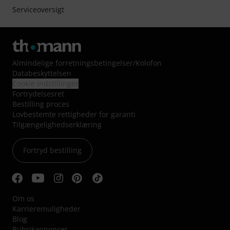
Serviceoversigt
Almindelige forretningsbetingelser
/
Kolofon
Databeskyttelsen
Cookie indstillinger
Fortrydelsesret
Bestilling proces
Lovbestemte rettigheder for garanti
Tilgængelighedserklæring
Fortryd bestilling
Om os
Karrieremuligheder
Blog
Rubrikannoncer