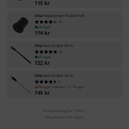
115
kr
Ulsa
Replacement Rubber M8
23
på lager
114
kr
Ulsa
Bass Endpin 45cm
18
på lager
722
kr
Ulsa
Bass Endpin 35cm
6
På lager indenfor 11–14 uger
745
kr
Gratis levering fra 1.100 kr
Alle priser er inkl. moms