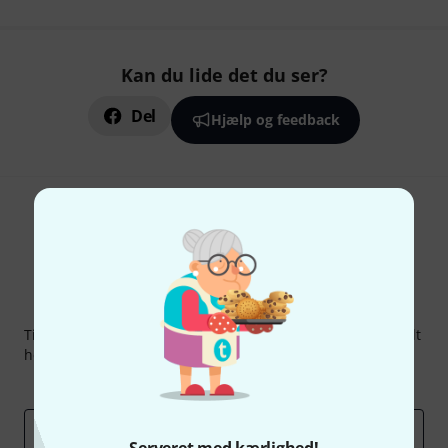
Kan du lide det du ser?
Del
Hjælp og feedback
Thomann Newsletter
Tilmeld dig Thomann Nyhedsbrevet på engelsk og med lidt
held kan du vinde en af
50 gavekort
hver værdi
50 €
!
Inspirerende bidrag
Tilbud
Thomann-indsigter
Email adresse
*