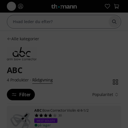
Start 
Alle kategorier
ABC
Rådgivning
4
Produkter
·
Filter
Popularitet
ABC
Bow Corrector Violin 4/4-1/2
30
MEST SOLGTE
på lager