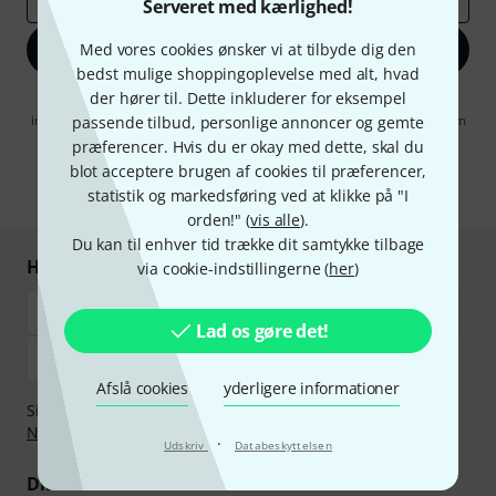
Serveret med kærlighed!
Med vores cookies ønsker vi at tilbyde dig den
Tilmeld dig nu
bedst mulige shoppingoplevelse med alt, hvad
der hører til. Dette inkluderer for eksempel
Når jeg klikker på "Tilmeld dig nu", erklærer jeg mig samtidig
indforstået med at modtage e-mail-reklame. Dette tilsagn kan når som
passende tilbud, personlige annoncer og gemte
helst trækkes tilbage. Find yderligere informationer i vores
præferencer. Hvis du er okay med dette, skal du
informationer om databeskyttelse
.
blot acceptere brugen af cookies til præferencer,
* Obligatorisk felt
statistik og markedsføring ved at klikke på "I
orden!" (
vis alle
).
Du kan til enhver tid trække dit samtykke tilbage
Handl og betal sikkert
via cookie-indstillingerne (
her
)
Lad os gøre det!
Afslå cookies
yderligere informationer
Sikker betaling med Bankoverførsel, PayPal,
Klarna Betal
Nu
,
Klarna betaling i rater
eller Kreditkort.
·
Udskriv
Databeskyttelsen
Dine fordele