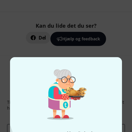
Kan du lide det du ser?
Del
Hjælp og feedback
Thomann Newsletter
Tilmeld dig Thomann Nyhedsbrevet på engelsk og med lidt
held kan du vinde en af
50 gavekort
hver værdi
50 €
!
Inspirerende bidrag
Tilbud
Thomann-indsigter
Email adresse
*