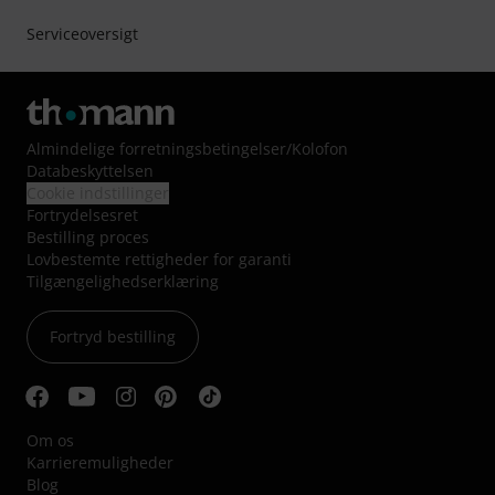
Serviceoversigt
Almindelige forretningsbetingelser
/
Kolofon
Databeskyttelsen
Cookie indstillinger
Fortrydelsesret
Bestilling proces
Lovbestemte rettigheder for garanti
Tilgængelighedserklæring
Fortryd bestilling
Om os
Karrieremuligheder
Blog