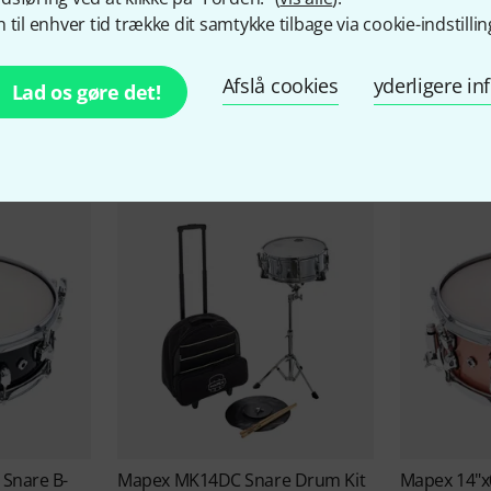
 til enhver tid trække dit samtykke tilbage via cookie-indstillin
Mapex Tilbud
Afslå cookies
yderligere i
Lad os gøre det!
Blow-Outs
 Snare B-
Mapex
MK14DC Snare Drum Kit
Mapex
14"x