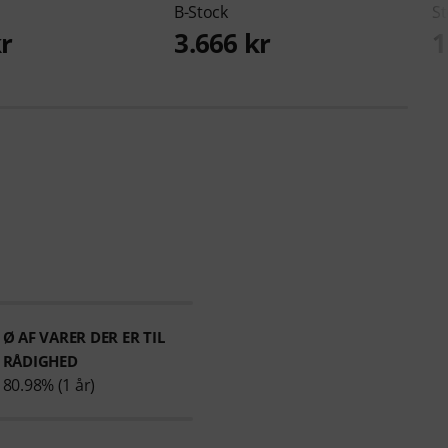
B-Stock
St
kr
3.666 kr
1
Ø AF VARER DER ER TIL
RÅDIGHED
80.98% (1 år)