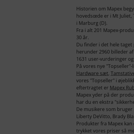
Historien om Mapex begyn
hovedsœde er i Mt Juliet, 
i Marburg (D).
Fra i alt 201 Mapex-produk
30 år.
Du finder i det hele tage
herunder 2960 billeder af
1631 user-vurderinger og 
På vores nye "Topseller"-l
Hardware sæt
,
Tamstativ
vores "Topseller" i øjebl
eftertragtet er
Mapex Rub
Mapex yder på der produk
har du en ekstra "sikkerh
De musikere som bruger m
Liberty DeVitto, Brady B
Produkter fra Mapex kan d
trykket vores priser så m