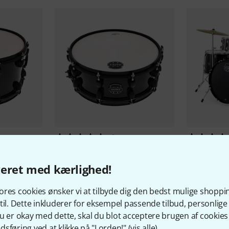
4
ybrid Snare
Mapex
14"x5,5" MPX Hybrid
Mapex
Come
Snare BMB
Black
veret med kærlighed!
1.090 kr
5.222 
res cookies ønsker vi at tilbyde dig den bedst mulige shoppi
til. Dette inkluderer for eksempel passende tilbud, personli
u er okay med dette, skal du blot acceptere brugen af cookies t
sføring ved at klikke på "I orden!" (
vis alle
).