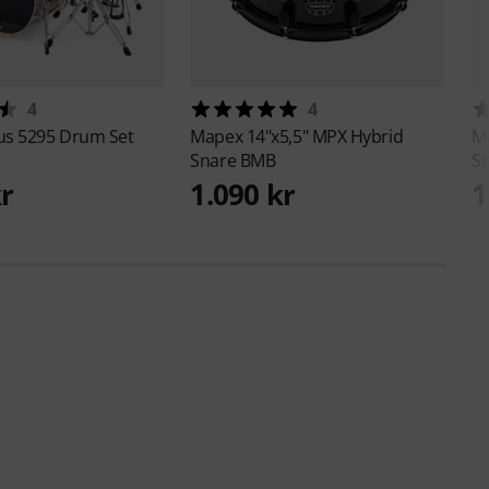
4
4
us 5295 Drum Set
Mapex
14"x5,5" MPX Hybrid
M
Snare BMB
S
kr
1.090 kr
1