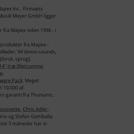
apex Inc.. Firmaets
of Musik Meyer GmbH ligger
r fra Mapex siden 1996 - i
 produkter fra Mapex -
 billeder, 94 demo-sounds,
forsk. sprog).
14" træ lilletromme
,
e
.
ware Pack
. Meget
t 10.000 af.
rs garanti fra Thomann,
issonette
,
Chris Adler
,
olino og Stefan Gemballa.
dste 3 måneder har vi