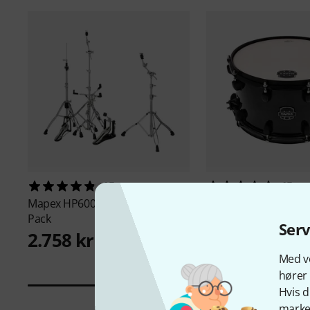
15
15
Mapex
HP6005 Mars Hardware
Mapex
14"x8" MPX H
Pack
BMB
Ser
2.758 kr
1.090 kr
Med vo
hører 
Hvis d
marked