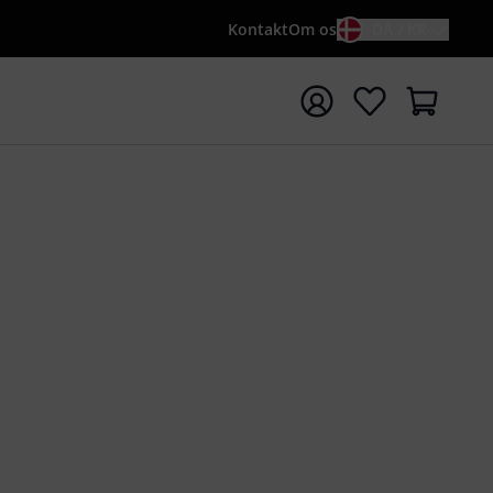
Kontakt
Om os
DA / KR
t søgning med søgeord {searchTerm}