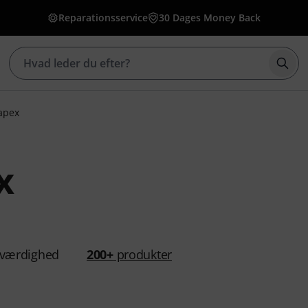
Reparationsservice
30 Dages Money Back
Star
apex
x
værdighed
200+
produkter