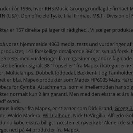
der i år 1996, hvor KHS Music Group grundlagde firmaet M
TN (USA). Den officiele Tyske filial Firmaet M&T - Division 
ter er 157 direkte på lager til rådighed . Vi sœlger produkte
t på vores hjemmeside 4863 media, tests und vurderinger af
 produktet, 143 forskellige detaljerede 360°er syn på forsk.
35 tests med vurderinger fra magasiner og andre fagblade (
iste befinder sig ialt 38 "Topseller" fra Mapex i kategorierne
er
,
Multiclamps
,
Dobbelt fodpedal
,
Bækkenfilt
og
Tamholder
ikket er bl.a. Mapex-produkter som
Mapex HP6005 Mars Hard
bers for Cymbal Attachments
, som vi imellemtiden har solg
ter normalt kun 2 års garanti. Men med den ekstra et års å
ed" oveni.
usiludstyr fra Mapex, er stjerner som Dirk Brand,
Gregg B
lade, Waldo Madera,
Will Calhoun
, Nick DeVirgilio, Alfredo G
u nu købe ekstra billigt - nœsten et røverkøb! Alene i de si
eget ned på 44 produkter fra Mapex.