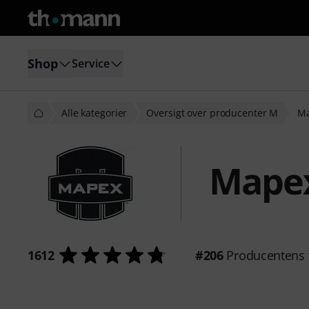
Shop
Service
Alle kategorier
Oversigt over producenter M
M
Mape
1612
#206
Producentens 