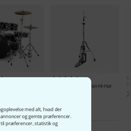
M
1
49
P
t Pro Pack 22" Dark
Mapex
HF 1000 Falcon Hi-Hat
2
Stand
kr
1.838 kr
ngoplevelse med alt, hvad der
ge annoncer og gemte præferencer.
il præferencer, statistik og