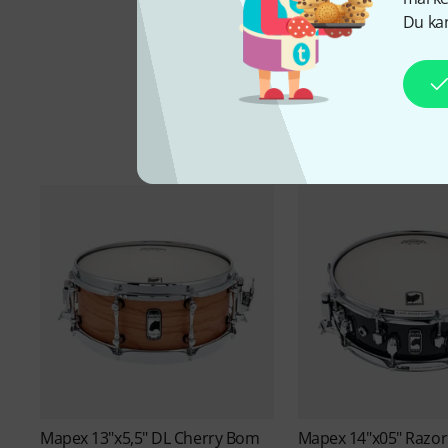
Du kan
Mapex
13"x5,5" DL Cherry Bom
Mapex
14"x05" Razor