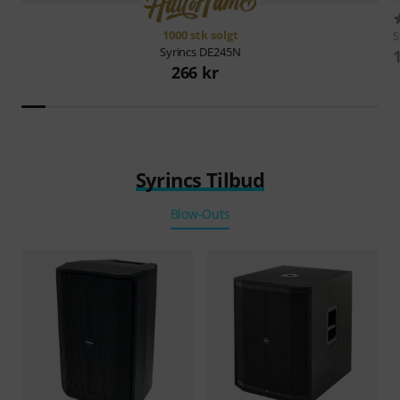
1000 stk solgt
S
Syrincs
DE245N
266 kr
Syrincs Tilbud
Blow-Outs