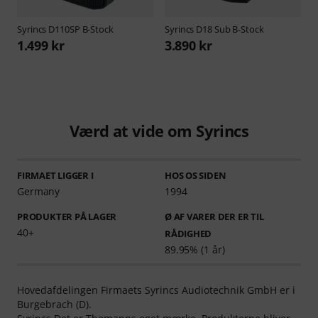
Syrincs
D110SP B-Stock
Syrincs
D18 Sub B-Stock
1.499 kr
3.890 kr
Værd at vide om Syrincs
FIRMAET LIGGER I
HOS OS SIDEN
Germany
1994
PRODUKTER PÅ LAGER
Ø AF VARER DER ER TIL
40+
RÅDIGHED
89.95% (1 år)
Hovedafdelingen Firmaets Syrincs Audiotechnik GmbH er i
Burgebrach (D).