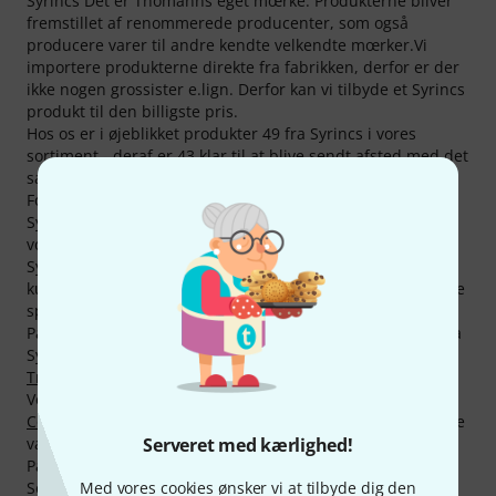
Syrincs Det er Thomanns eget mœrke. Produkterne bliver
fremstillet af renommerede producenter, som også
producere varer til andre kendte velkendte mœrker.Vi
importere produkterne direkte fra fabrikken, derfor er der
ikke nogen grossister e.lign. Derfor kan vi tilbyde et Syrincs
produkt til den billigste pris.
Hos os er i øjeblikket produkter 49 fra Syrincs i vores
sortiment - deraf er 43 klar til at blive sendt afsted med det
samme . Vi sœlger produkter fra Syrincs siden 1994.
For at kunnne informere vores kunder bedst muligt om
Syrincs, finder du på vores hjemmeside 1198 media,
vœrdimåler af produkter og forsk. test af produkter fra
Syrincs - herunder 720 billeder, 468 vurderinger fra vores
kunder og 10 vurderinger af forskellige tests (på forskellige
sprog).
På vores "Topseller"-liste er der i øjeblikket 6 produktet fra
Syrincs i kategorierne
Aktive monitorer
,
Trykkammerhøjttalere
og
Sæt til aerobic og dans
.
Vores "Topseller" er i øjeblikket produktet
Syrincs D8
Column
. Total hottesste produkt er
Syrincs D112SP
- denne
Serveret med kærlighed!
vare har vi solgt 5.000 af.
På alle produkter fra Syrincs har du normalt 3 års garanti.
Med vores cookies ønsker vi at tilbyde dig den
Selvfølgelig har vi også på produkter fra Syrincs vores