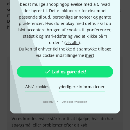
eksklusive 30-dages-penge garanti, 3 års garanti og ekstra
bedst mulige shoppingoplevelse med alt, hvad
service som vores kompetente fagfolk, reperaturservice og
der hører til. Dette inkluderer for eksempel
meget mere.
passende tilbud, personlige annoncer og gemte
Du kan finde flere oplysninger om producenten på
præferencer. Hvis du er okay med dette, skal du
http://www.syrincs.de
blot acceptere brugen af cookies til præferencer,
statistik og markedsføring ved at klikke på "I
orden!" (
vis alle
).
Du kan til enhver tid trække dit samtykke tilbage
Sådan kontakter du os
via cookie-indstillingerne (
her
)
Kundeservice Danmark
Lad os gøre det!
Afslå cookies
yderligere informationer
·
Udskriv
Databeskyttelsen
+45-78150202
Vores kundeservice står klar til at hjælpe, hvis du har
spørgsmål eller problemer efter dit køb.